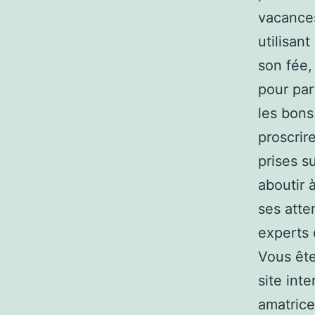
vacances
utilisan
son fée,
pour par
les bons
proscrir
prises s
aboutir 
ses atte
experts
Vous êtes
site int
amatrice