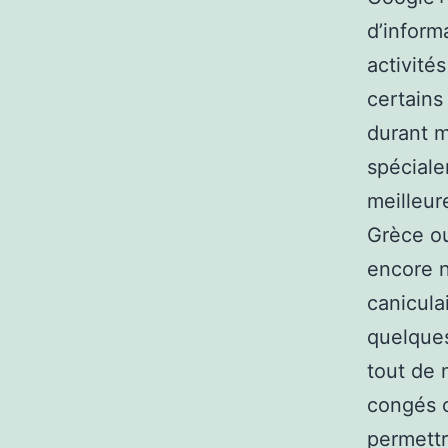
d’inform
activité
certains
durant m
spéciale
meilleure
Grèce ou
encore n
canicula
quelques
tout de 
congés c
permettr