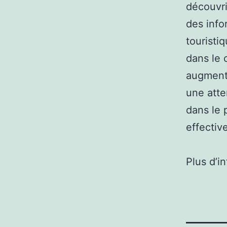
découvri
des info
touristi
dans le 
augmenta
une atte
dans le 
effectiv
Plus d’i