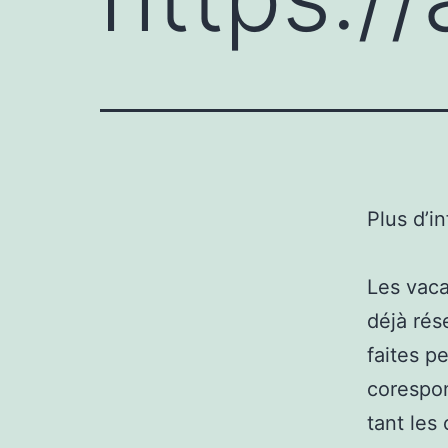
Plus d’i
Les vaca
déjà rés
faites p
corespon
tant les