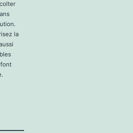
colter
 ans
ution.
isez la
aussi
bles
 font
e.