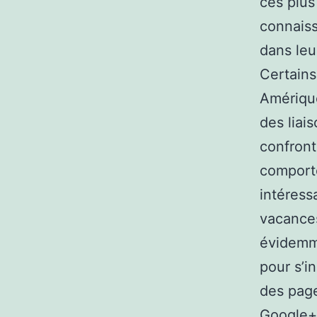
ces plus
connaiss
dans leu
Certains
Amérique
des liai
confront
comporte
intéress
vacances
évidemme
pour s’i
des page
Google+ 