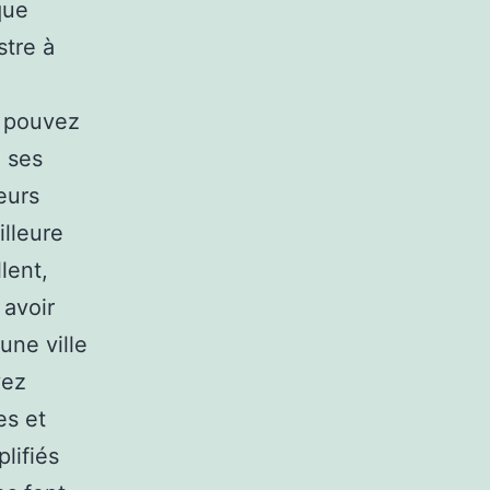
que
stre à
s pouvez
e ses
eurs
illeure
lent,
 avoir
une ville
vez
es et
lifiés