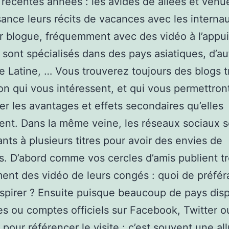
 récentes années : les avides de allées et venu
ance leurs récits de vacances avec les interna
r blogue, fréquemment avec des vidéo à l’appui
 sont spécialisés dans des pays asiatiques, d’au
 Latine, … Vous trouverez toujours des blogs tr
son qui vous intéressent, et qui vous permettron
er les avantages et effets secondaires qu’elles
nt. Dans la même veine, les réseaux sociaux s
ants à plusieurs titres pour avoir des envies de
. D’abord comme vos cercles d’amis publient t
nt des vidéo de leurs congés : quoi de préfér
nspirer ? Ensuite puisque beaucoup de pays dis
s ou comptes officiels sur Facebook, Twitter 
pour référencer le visite : c’est souvent une al