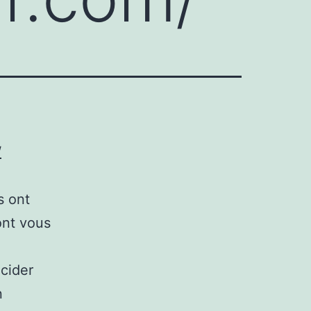
/
s ont
ont vous
cider
n