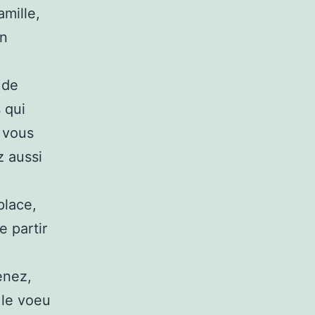
mille,
en
 de
 qui
e vous
 aussi
place,
e partir
enez,
 le voeu