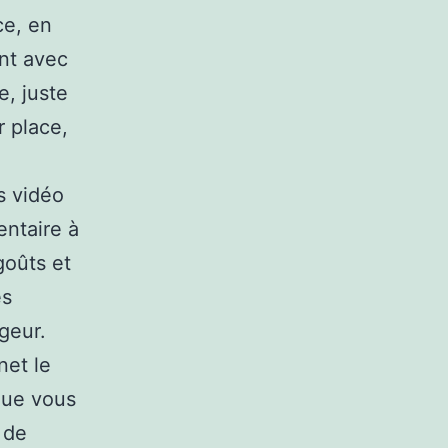
ce, en
ent avec
e, juste
r place,
s vidéo
entaire à
goûts et
es
geur.
net le
 que vous
 de