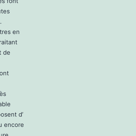
es font
utes
.
tres en
aitant
t de
ont
rès
able
posent d’
ou encore
lure