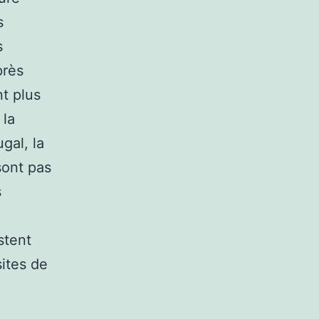
s
s
près
t plus
 la
ugal, la
sont pas
s
stent
sites de