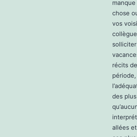
manque d
chose ou
vos vois
collègue
sollicit
vacances
récits d
période,
l’adéquat
des plus
qu’aucun
interpré
allées e