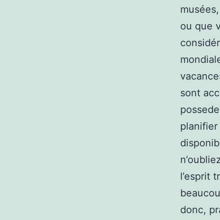
musées, 
ou que v
considér
mondiale
vacances
sont acc
possede
planifie
disponib
n’oublie
l’esprit 
beaucoup
donc, pr