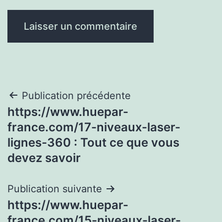
Navigation
Publication précédente
https://www.huepar-
de
france.com/17-niveaux-laser-
l’article
lignes-360 : Tout ce que vous
devez savoir
Publication suivante
https://www.huepar-
france.com/15-niveaux-laser-