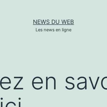
NEWS DU WEB
Les news en ligne
lez en savo
ici