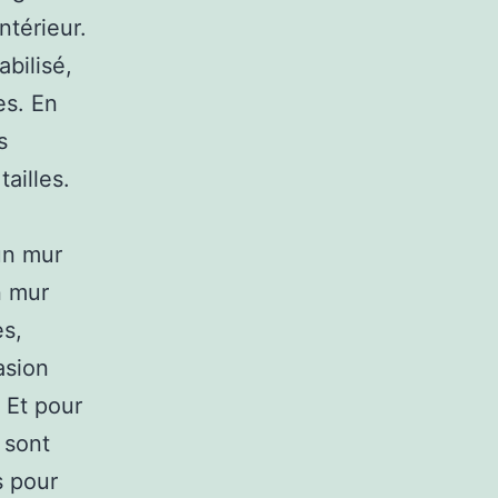
ntérieur.
abilisé,
es. En
s
ailles.
un mur
n mur
es,
asion
 Et pour
 sont
s pour