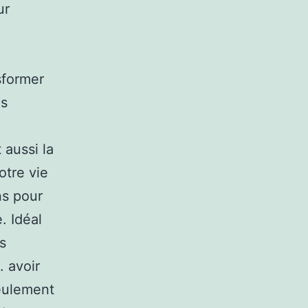
ur
sformer
ns
 aussi la
otre vie
ns pour
. Idéal
s
 avoir
seulement