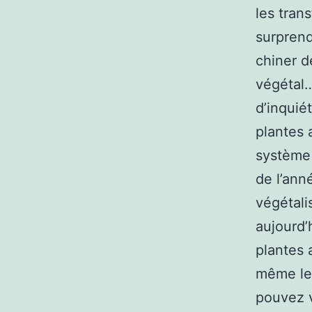
les tran
surprend
chiner d
végétal…
d’inquié
plantes a
système 
de l’ann
végétalis
aujourd’
plantes 
même le 
pouvez v