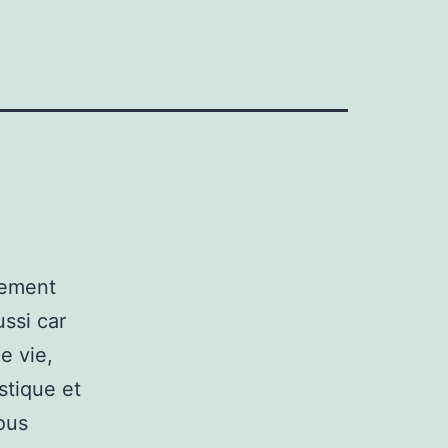
lement
ssi car
e vie,
stique et
ous