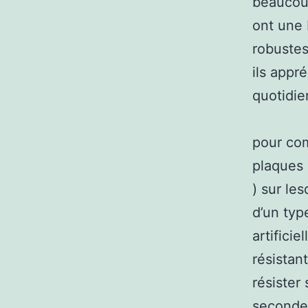
beaucoup
ont une 
robustes
ils appré
quotidie
pour com
plaques 
) sur les
d’un typ
artifici
résistan
résister
seconde 