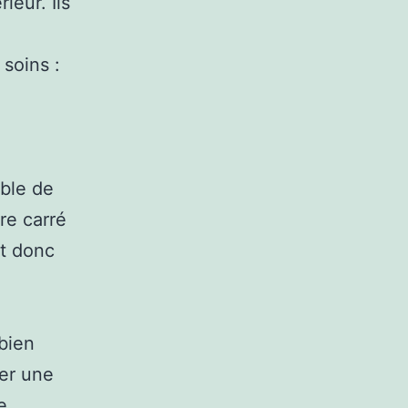
ieur. Ils
soins :
e
mble de
re carré
it donc
 bien
ner une
e