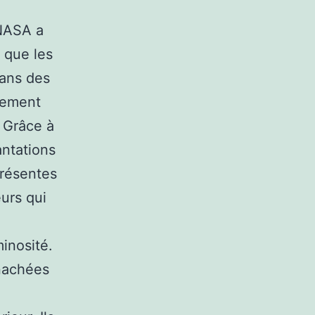
 NASA a
é que les
dans des
inement
. Grâce à
antations
présentes
eurs qui
minosité.
anachées