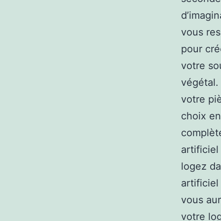
d’imagin
vous res
pour cré
votre so
végétal.
votre pi
choix en
complète
artificie
logez da
artifici
vous aur
votre lo