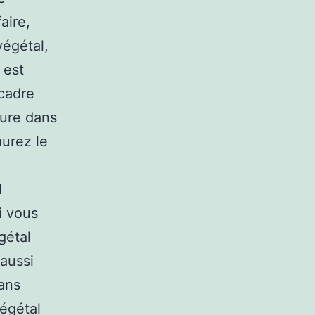
aire,
végétal,
 est
 cadre
ture dans
aurez le
l
Si vous
gétal
 aussi
dans
végétal