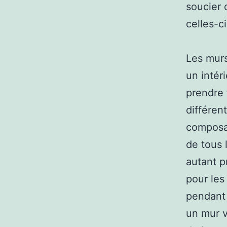
soucier 
celles-ci
Les murs
un intéri
prendre 
différen
composan
de tous 
autant p
pour les
pendant 
un mur v