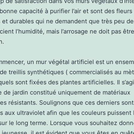
 de satisfaction dans vos murs végétaux d’intér
bonne capacité à purifier l’air et sont des fleurs
 et durables qui ne demandent que très peu de 
cient l’humidité, mais l’arrosage ne doit pas êtr
n.
mencer, un mur végétal artificiel est un ense
de treillis synthétiques ( commercialisés au mèt
quels sont fixées des plantes artificielles. Il s’ag
e de jardin constitué uniquement de matériaux
elles résistants. Soulignons que ces derniers sont
ts aux ultraviolet afin que les couleurs puissent
 sur le long terme. Lorsque vous souhaitez don
jeunesse, il est évident que vous êtes en quêt