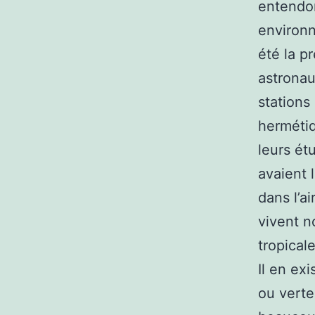
entendons
environn
été la p
astronau
stations
hermétiq
leurs ét
avaient 
dans l’ai
vivent n
tropical
Il en ex
ou verte