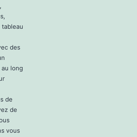
,
s,
 tableau
vec des
un
 au long
ur
es de
vez de
vous
ns vous