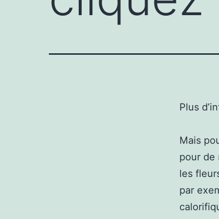
Plus d’i
Mais pou
pour de 
les fleu
par exem
calorifi