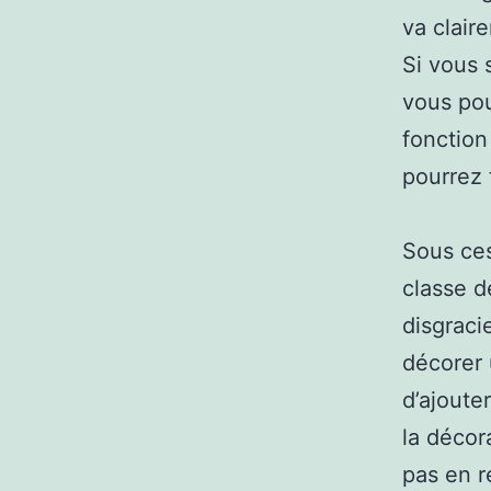
va clair
Si vous 
vous pou
fonction
pourrez 
Sous ces
classe d
disgraci
décorer 
d’ajoute
la décor
pas en r