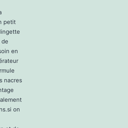
a
 petit
ingette
e de
soin en
gérateur
ormule
es nacres
antage
également
ns.si on