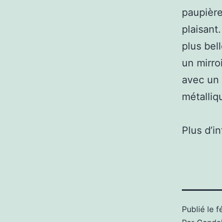
paupière
plaisant
plus bel
un mirro
avec un 
métalliq
Plus d’i
Publié le
f