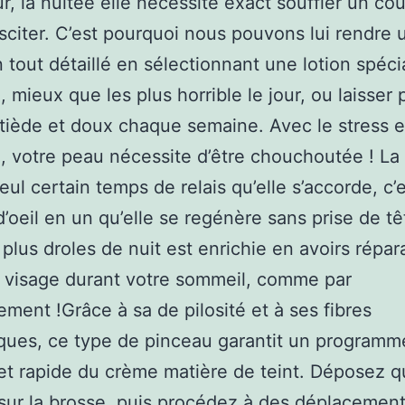
eur, la nuitée elle nécessite exact souffler un co
sciter. C’est pourquoi nous pouvons lui rendre 
n tout détaillé en sélectionnant une lotion spéci
e, mieux que les plus horrible le jour, ou laisser
iède et doux chaque semaine. Avec le stress et
n, votre peau nécessite d’être chouchoutée ! La 
seul certain temps de relais qu’elle s’accorde, c’
 d’oeil en un qu’elle se regénère sans prise de t
s plus droles de nuit est enrichie en avoirs répar
e visage durant votre sommeil, comme par
ment !Grâce à sa de pilosité et à ses fibres
ques, ce type de pinceau garantit un programm
et rapide du crème matière de teint. Déposez 
sur la brosse, puis procédez à des déplacemen