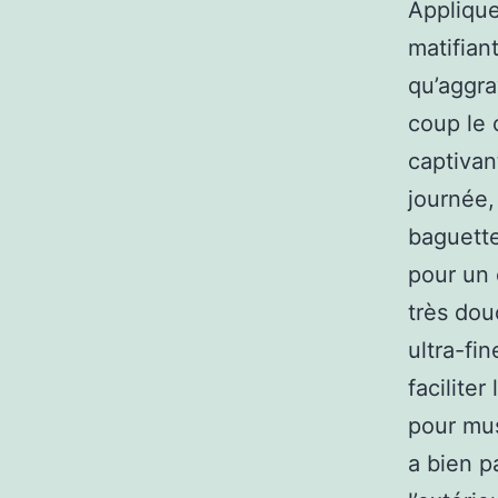
Appliqu
matifian
qu’aggra
coup le
captivan
journée,
baguette 
pour un 
très dou
ultra-fi
facilite
pour mus
a bien p