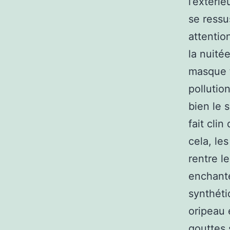
l’extéri
se ressu
attentio
la nuité
masque t
pollutio
bien le 
fait clin
cela, le
rentre l
enchante
synthéti
oripeau 
gouttes 