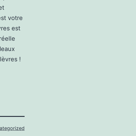
et
est votre
vres est
réelle
rdeaux
lèvres !
ategorized