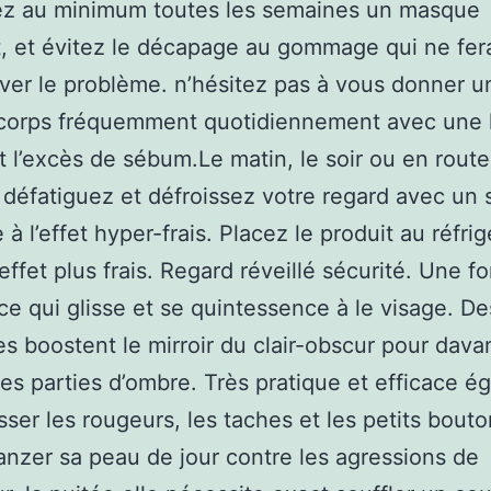
ez au minimum toutes les semaines un masque
t, et évitez le décapage au gommage qui ne fer
ver le problème. n’hésitez pas à vous donner un
 corps fréquemment quotidiennement avec une l
t l’excès de sébum.Le matin, le soir ou en rout
 défatiguez et défroissez votre regard avec un 
à l’effet hyper-frais. Placez le produit au réfri
effet plus frais. Regard réveillé sécurité. Une f
ce qui glisse et se quintessence à le visage. D
nes boostent le mirroir du clair-obscur pour dav
r les parties d’ombre. Très pratique et efficace 
ser les rougeurs, les taches et les petits bouto
anzer sa peau de jour contre les agressions de