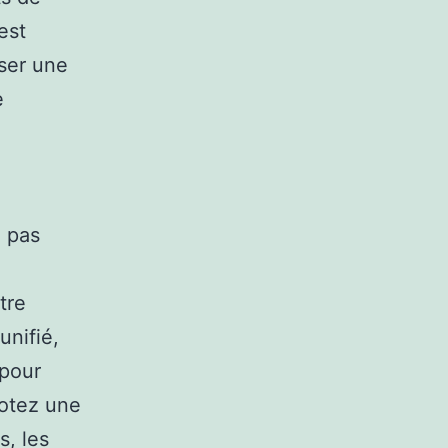
est
ser une
e
e pas
tre
unifié,
 pour
otez une
s, les