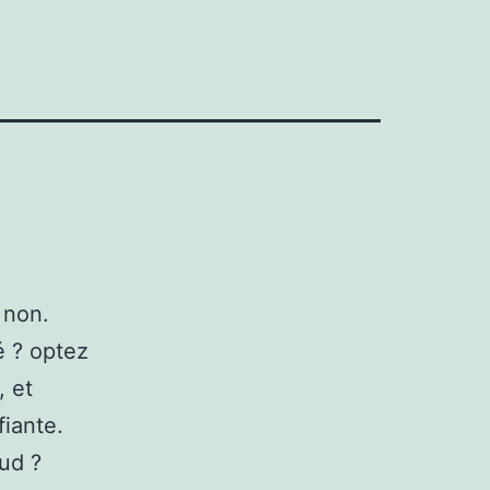
 non.
é ? optez
, et
iante.
aud ?