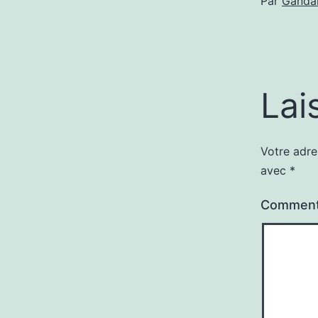
Par
Gandal
Lai
Votre adre
avec
*
Comment