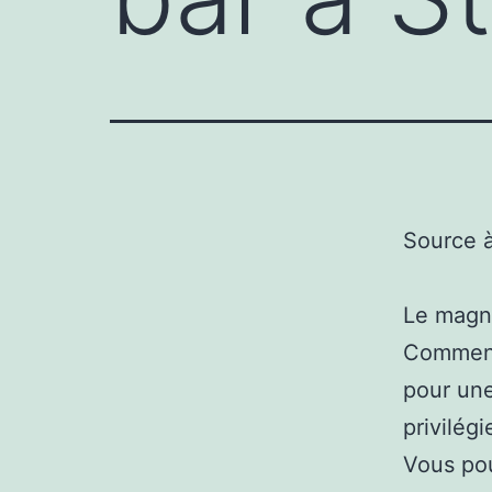
Source 
Le magni
Comment 
pour une
privilég
Vous pou