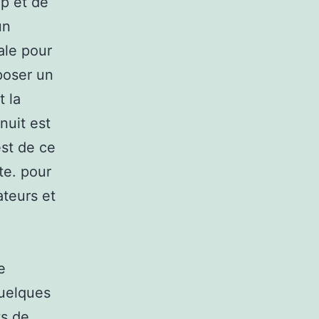
up et de
un
ale pour
 poser un
 la
nuit est
est de ce
ête. pour
ateurs et
e
quelques
ts de