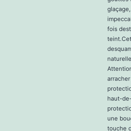
glaçage,
impeccab
fois des
teint.Ce
desquama
naturell
Attentio
arracher
protecti
haut-de-
protecti
une bou
touche d