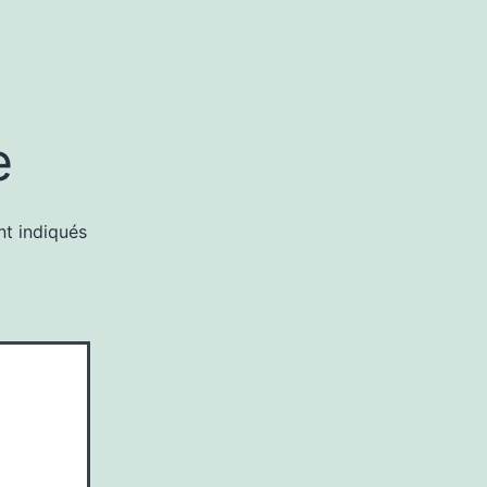
e
nt indiqués