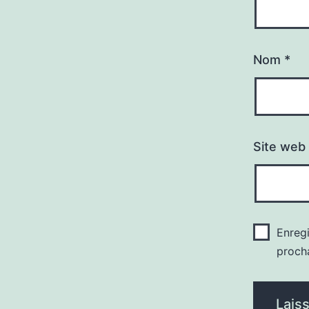
Nom
*
Site web
Enreg
proch