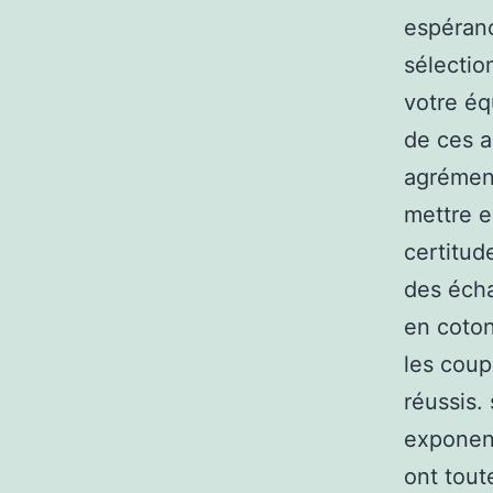
espéranc
sélectio
votre éq
de ces a
agrément
mettre e
certitud
des écha
en coton
les coup
réussis.
exponent
ont tout