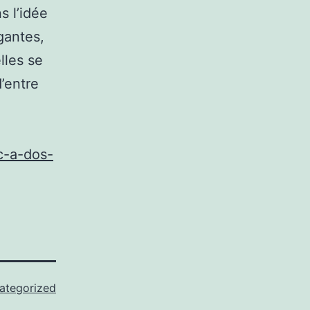
s l’idée
gantes,
lles se
’entre
ac-a-dos-
ategorized