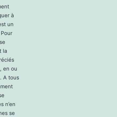
ment
quer à
est un
 Pour
 se
 la
réciés
, en ou
. A tous
lement
se
es n’en
ines se