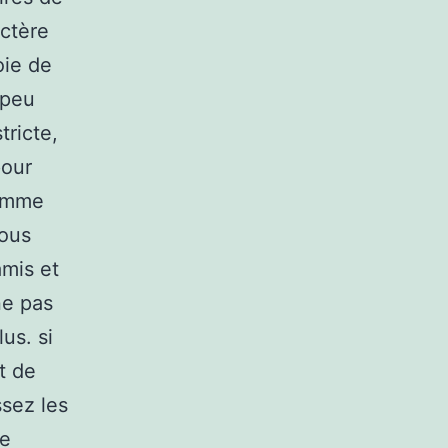
ctère
oie de
 peu
tricte,
pour
femme
vous
mis et
ne pas
us. si
t de
ssez les
re