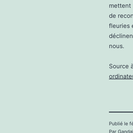
mettent 
de recon
fleuries
déclinen
nous.
Source 
ordinat
Publié le
f
Par
Gandal