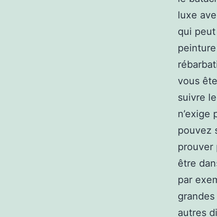
luxe ave
qui peut
peinture
rébarbat
vous ête
suivre 
n’exige 
pouvez s
prouver 
être dan
par exem
grandes 
autres d