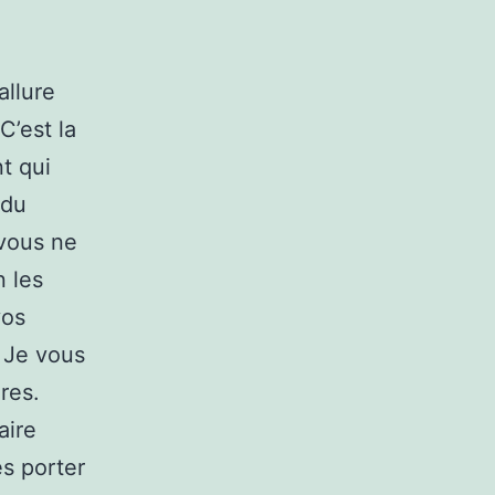
allure
C’est la
t qui
 du
 vous ne
n les
vos
. Je vous
res.
aire
es porter