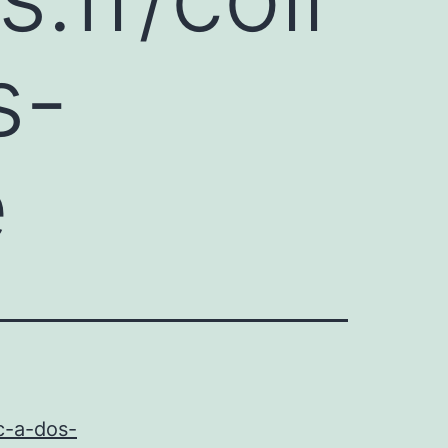
s-
e
ac-a-dos-