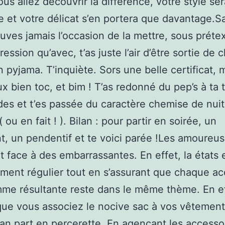
ous allez découvrir la différence, votre style se
 et votre délicat s’en portera que davantage.S
ouves jamais l’occasion de la mettre, sous préte
pression qu’avec, t’as juste l’air d’être sortie de 
pyjama. T’inquiète. Sors une belle certificat, 
ux bien toc, et bim ! T’as redonné du pep’s à ta
es et t’es passée du caractère chemise de nuit
( ou en fait ! ). Bilan : pour partir en soirée, un
, un pendentif et te voici parée !Les amoureu
nt face à des embarrassantes. En effet, la états
ment régulier tout en s’assurant que chaque ac
me résultante reste dans le même thème. En ef
ue vous associez le nocive sac à vos vêtement
lan part en percerette. En agençant les accesso