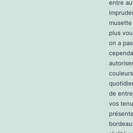
entre au
imprudem
musette 
plus vous
on a pas
cependan
autoriser
couleurs
quotidi
de entre
vos tenu
présente
bordeaux