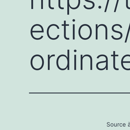
ections
ordina
Source 