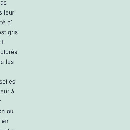
pas
 leur
té d’
st gris
Et
colorés
ue les
selles
leur à
y
on ou
, en