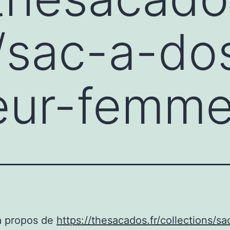
/sac-a-do
teur-femm
à propos de
https://thesacados.fr/collections/s