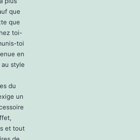
ra plus
auf que
xte que
chez toi-
munis-toi
 tenue en
 au style
ses du
 exige un
cessoire
fet,
s et tout
ires de