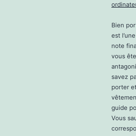
ordinat
Bien por
est l’un
note fin
vous ête
antagoni
savez pa
porter e
vêtement
guide po
Vous sau
correspo