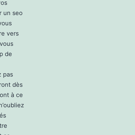
vos
r un seo
 vous
re vers
 vous
p de
z pas
ront dès
ont à ce
n’oubliez
lés
tre