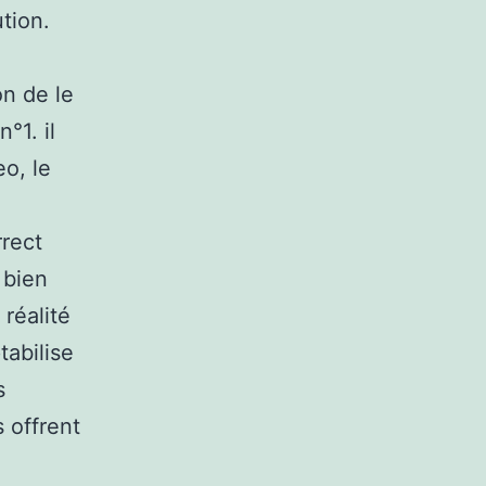
ution.
on de le
°1. il
o, le
rrect
 bien
réalité
tabilise
s
 offrent