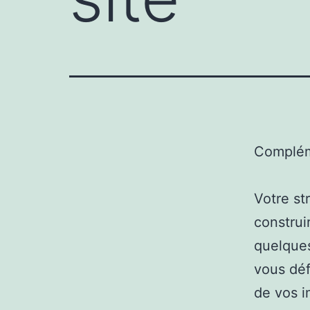
Complém
Votre st
construi
quelques
vous déf
de vos i