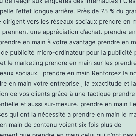
u de réagir aux enquêtes des internautes ! C’es
pelle l’effet longue arrière. Près de 75 % du gr
e dirigent vers les réseaux sociaux prendre en 
ls prennent une appréciation d’achat. prendre e
 prendre en main à votre avantage prendre en m
 de publicité micro-ordinateur pour la publicité
et le marketing prendre en main sur les prendr
eaux sociaux . prendre en main Renforcez la no
re en main votre entreprise , la exactitude et la
tion de vos clients grâce à une tactique prendr
ntielle et aussi sur-mesure. prendre en main L
ses qui ont la nécessité à prendre en main le m
en main de contenu voient six fois plus de
sement que prendre en main celui qui n’ont pas