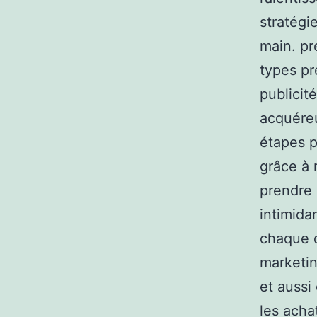
stratégi
main. pr
types pr
publicit
acquéreu
étapes p
grâce à 
prendre 
intimida
chaque d
marketin
et aussi
les acha