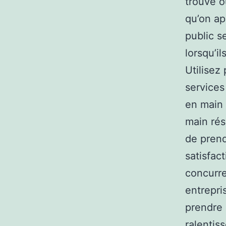
trouvé o
qu’on ap
public s
lorsqu’i
Utilisez
services
en main 
main rés
de prend
satisfac
concurre
entrepri
prendre 
ralentis