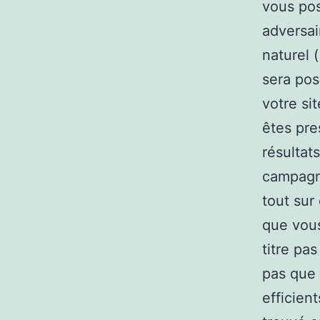
vous pos
adversai
naturel 
sera pos
votre sit
êtes pr
résultat
campagne
tout sur
que vous
titre pa
pas que 
efficien