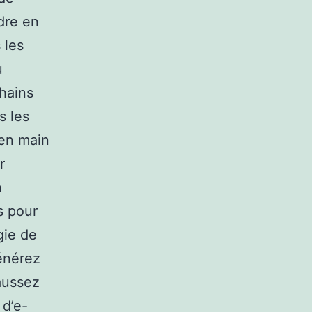
dre en
 les
u
chains
s les
 en main
r
n
s pour
gie de
énérez
aussez
 d’e-