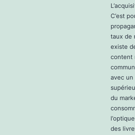
L’acquisi
C’est po
propagan
taux de 
existe d
content 
communic
avec un 
supérieu
du marke
consomma
l’optiqu
des livr