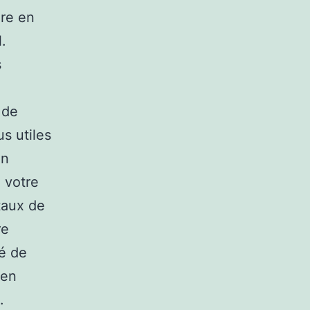
dre en
.
s
 de
s utiles
in
 votre
taux de
re
té de
 en
.