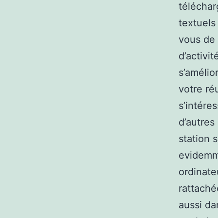
téléchar
textuels
vous de 
d’activi
s’amélior
votre ré
s’intére
d’autres
station s
evidemme
ordinate
rattaché
aussi da