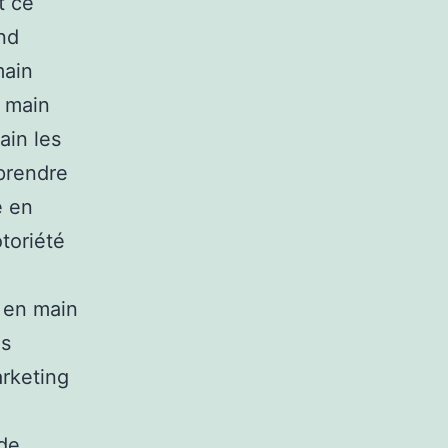
t ce
and
main
n main
ain les
 prendre
e en
toriété
e en main
es
arketing
 de