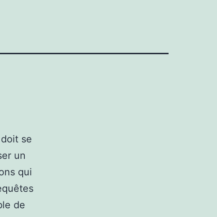
 doit se
ser un
ions qui
requêtes
ble de