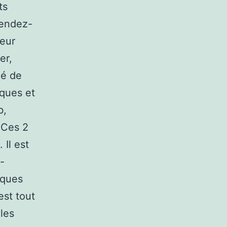
ts
rendez-
teur
er,
lé de
iques et
b,
 Ces 2
 Il est
-
iques
est tout
les