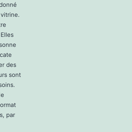
t donné
itrine.
tre
Elles
rsonne
icate
er des
urs sont
soins.
le
format
s, par