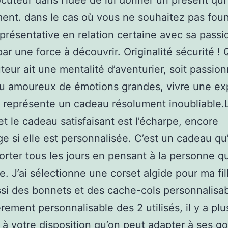
ocuteur dans l’idée de lui donner un présent qui 
ent. dans le cas où vous ne souhaitez pas foun
présentative en relation certaine avec sa passio
par une force à découvrir. Originalité sécurité ! 
uteur ait une mentalité d’aventurier, soit passio
ou amoureux de émotions grandes, vivre une ex
 représente un cadeau résolument inoubliable.
et le cadeau satisfaisant est l’écharpe, encore
e si elle est personnalisée. C’est un cadeau qu
orter tous les jours en pensant à la personne q
se. J’ai sélectionne une corset algide pour ma fil
ussi des bonnets et des cache-cols personnalisab
èrement personnalisable des 2 utilisés, il y a plu
à votre disposition qu’on peut adapter à ses go