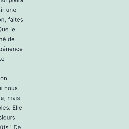
lui plaira
ir une
n, faites
Que le
nné de
périence
Le
’on
ui nous
le, mais
les. Elle
sieurs
ûts ! De