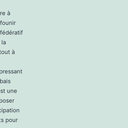
re à
founir
fédératif
 la
tout à
 pressant
abais
est une
oposer
cipation
ts pour