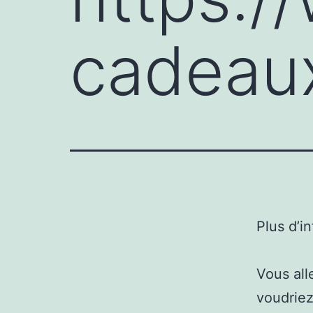
cadeaux
Plus d’i
Vous all
voudriez 