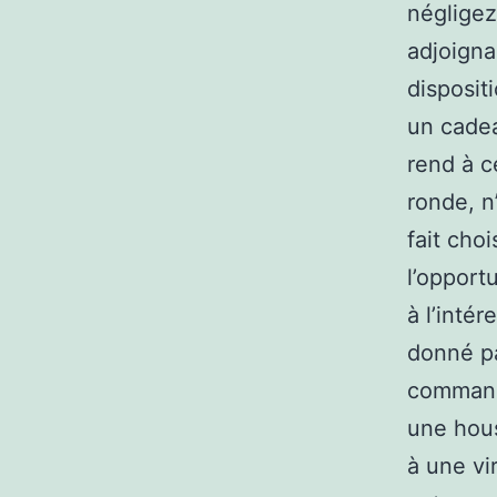
négligez
adjoign
disposit
un cadea
rend à c
ronde, n
fait cho
l’opport
à l’intér
donné pa
commande
une hous
à une vi