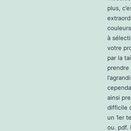
plus, c’
extraord
couleurs
à sélect
votre pr
par la t
prendre 
l’agrand
cependan
ainsi pr
difficil
un 1er t
ou. pdf. 