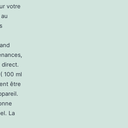
ur votre
e au
s
rand
enances,
direct.
( 100 ml
ent être
pareil.
sonne
el. La