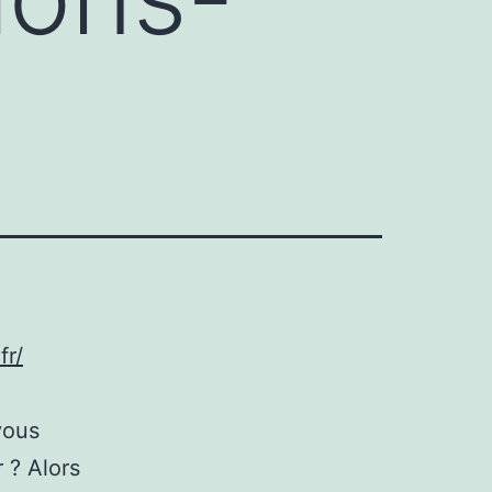
fr/
vous
r ? Alors