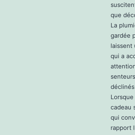
susciten
que déco
La plumi
gardée p
laissent
qui a ac
attentio
senteurs
déclinés
Lorsque l
cadeau s
qui conv
rapport 