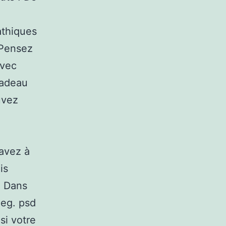
athiques
€.Pensez
avec
cadeau
uvez
 avez à
is
. Dans
peg. psd
si votre