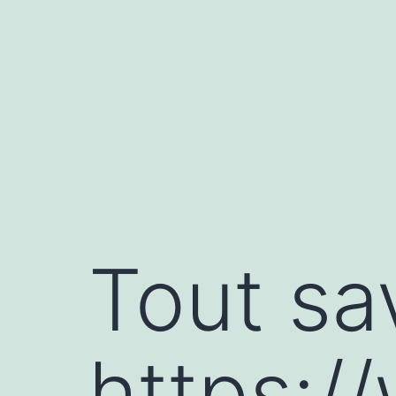
Aller
au
contenu
Tout sa
https:/