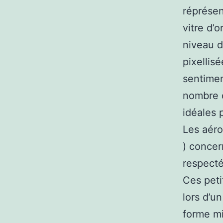
réprésen
vitre d’o
niveau d
pixellisé
sentimen
nombre d
idéales 
Les aéro
) concer
respecté
Ces pet
lors d’u
forme mi