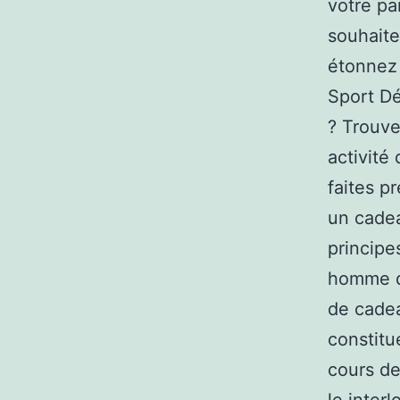
votre pa
souhaite
étonnez 
Sport Dé
? Trouv
activité 
faites pr
un cade
principe
homme d’
de cadea
constitu
cours de