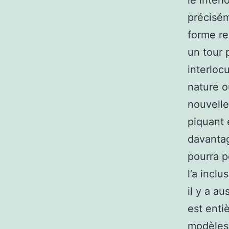
le interl
précisém
forme re
un tour 
interloc
nature 
nouvelle
piquant 
davantag
pourra p
l’a inclu
il y a a
est enti
modèles 