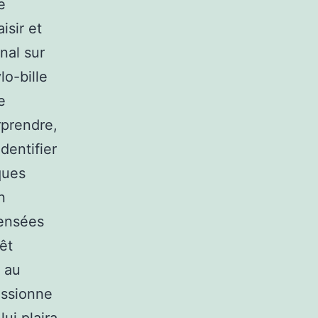
e
isir et
nal sur
lo-bille
e
urprendre,
dentifier
ques
n
pensées
êt
n au
assionne