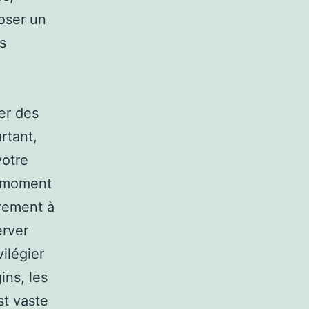
poser un
s
ter des
rtant,
votre
e moment
irement à
erver
ilégier
ins, les
st vaste