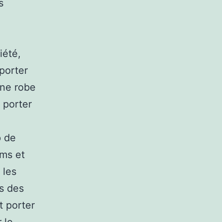
s
iété,
porter
une robe
e porter
p de
ums et
 les
s des
t porter