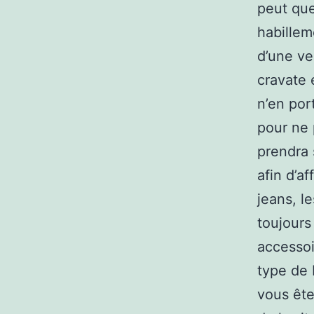
peut que
habillem
d’une ve
cravate 
n’en port
pour ne 
prendra 
afin d’a
jeans, l
toujours
accessoi
type de 
vous êtes