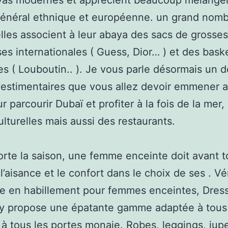
yas modernes et apprécient beaucoup mélanger
général ethnique et européenne. un grand nom
elles associent à leur abaya des sacs de grosses
ses internationales ( Guess, Dior… ) et des baske
s ( Louboutin.. ). Je vous parle désormais un d
estimentaires que vous allez devoir emmener 
r parcourir Dubaï et profiter à la fois de la mer,
culturelles mais aussi des restaurants.
rte la saison, une femme enceinte doit avant t
 l’aisance et le confort dans le choix de ses . Vé
e en habillement pour femmes enceintes, Dres
ty propose une épatante gamme adaptée à tous
 à tous les portes monaie. Robes, leggings, jup