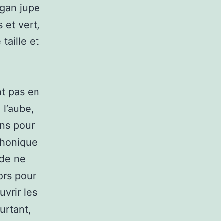
igan jupe
 et vert,
taille et
t pas en
 l’aube,
ons pour
éphonique
 de ne
ors pour
uvrir les
urtant,