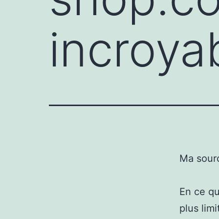
incroya
Ma sour
En ce qu
plus lim