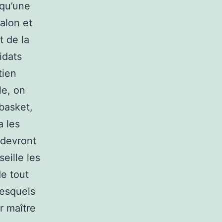
 qu’une
alon et
t de la
idats
tien
le, on
basket,
a les
s devront
eille les
de tout
lesquels
ir maître