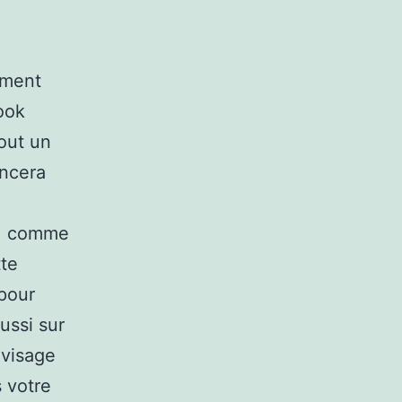
mment
look
out un
encera
s, comme
tte
pour
ussi sur
 visage
s votre