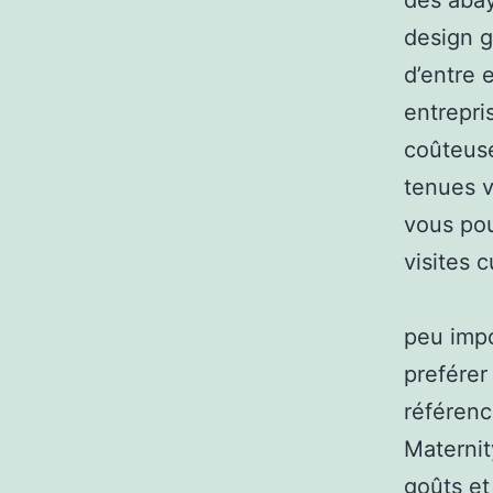
des aba
design 
d’entre 
entrepri
coûteuse
tenues v
vous pou
visites 
peu impo
preférer
référenc
Materni
goûts et