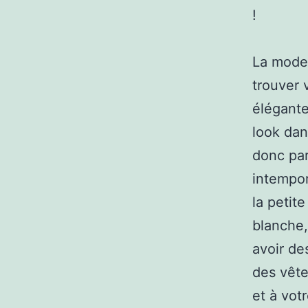
!
La mode 
trouver 
élégante
look da
donc par
intempor
la petit
blanche,
avoir de
des vêt
et à vot