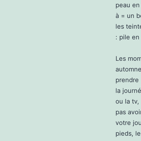
peau en 
à = un b
les tein
: pile e
Les mom
automne.
prendre 
la journ
ou la tv
pas avoi
votre jo
pieds, l