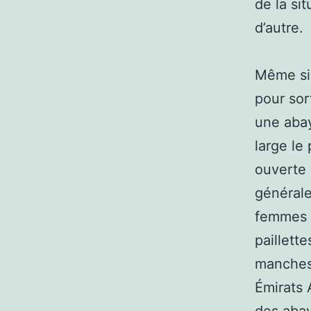
de la si
d’autre.
Même si 
pour sor
une abay
large le
ouverte 
général
femmes a
paillett
manches.
Émirats 