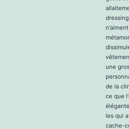
allaitem
dressing
n’aiment 
métamor
dissimul
vêtement
une gros
personn
de la cl
ce que l
élégante
les qui a
cache-cœ