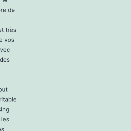
 le
bre de
t très
e vos
avec
 des
out
ritable
sing
 les
es,