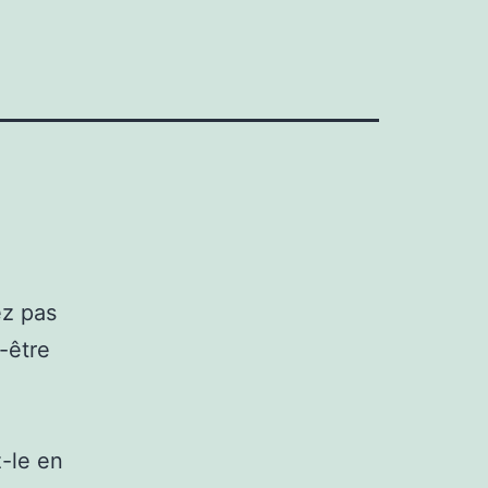
ez pas
-être
e
z-le en