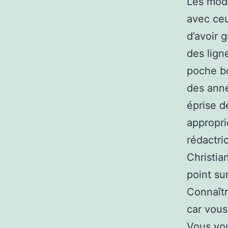
Les modè
avec ceu
d’avoir g
des lign
poche b
des anné
éprise d
appropri
rédactri
Christia
point su
Connaîtr
car vous
Vous vou