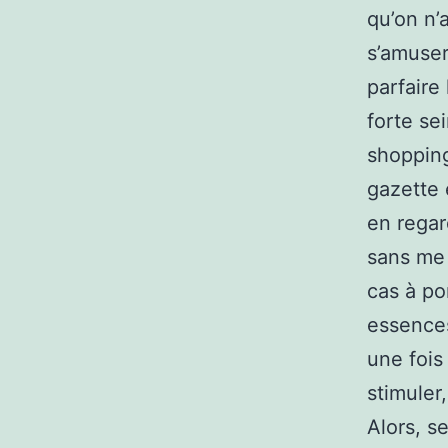
qu’on n’
s’amuser
parfaire
forte se
shopping
gazette 
en regar
sans me 
cas à po
essences
une fois
stimuler
Alors, s