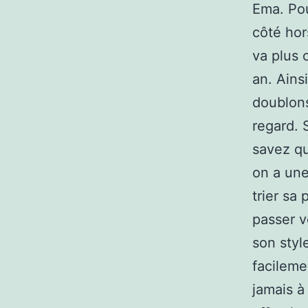
Ema. Pour
côté hor
va plus 
an. Ainsi
doublon
regard. 
savez qu
on a une
trier sa
passer v
son styl
facileme
jamais à