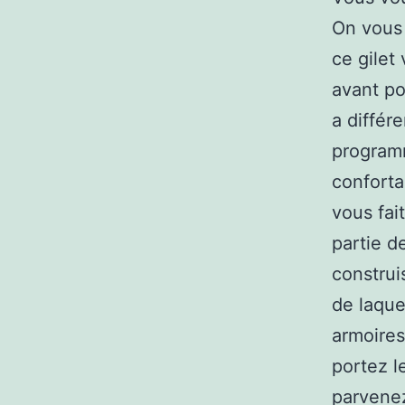
On vous 
ce gilet
avant po
a différ
programm
conforta
vous fait
partie d
construi
de laque
armoires
portez l
parvenez