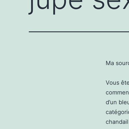
Ma sour
Vous ête
comment 
d’un bleu
catégor
chandail