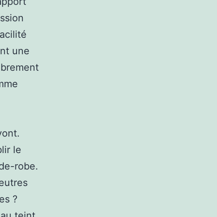
apport
ession
acilité
ant une
mbrement
emme
vont.
ir le
rde-robe.
neutres
es ?
au teint.