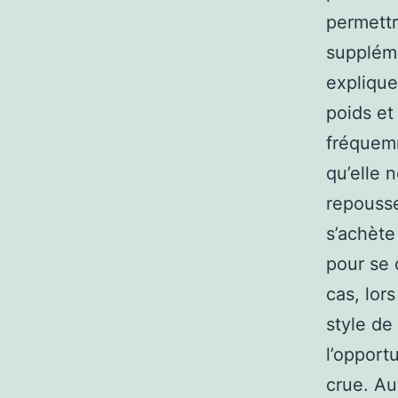
permettr
suppléme
explique
poids et
fréquemm
qu’elle 
repousse
s’achète
pour se 
cas, lor
style de 
l’opport
crue. Au