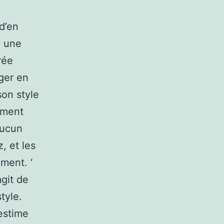
d’en
a une
rée
ger en
son style
ement
aucun
, et les
ment. ‘
agit de
tyle.
 estime