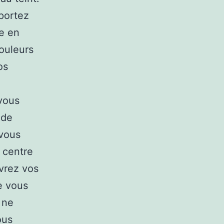
portez
le en
couleurs
os
vous
nde
 vous
 centre
vrez vos
e vous
 ne
ous