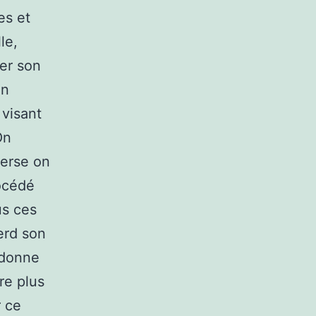
es et
le,
er son
on
 visant
On
verse on
rocédé
us ces
perd son
i donne
re plus
r ce