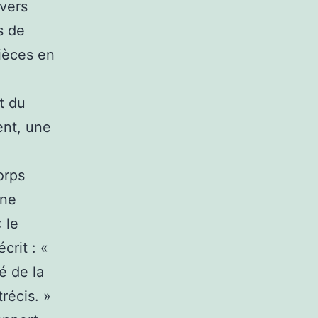
ivers
s de
pièces en
t du
ent, une
orps
une
 le
crit : «
é de la
récis. »