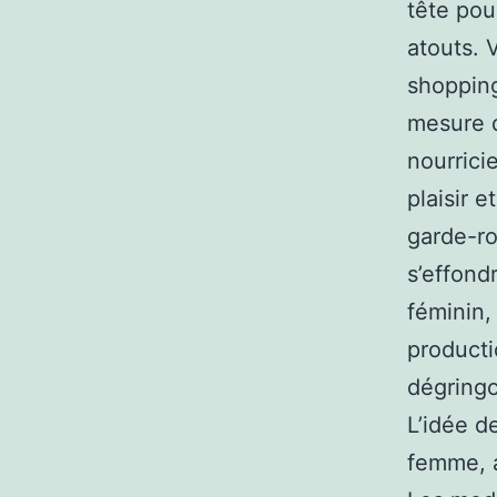
tête pou
atouts.
shopping
mesure d
nourrici
plaisir 
garde-ro
s’effond
féminin,
producti
dégringo
L’idée d
femme, a