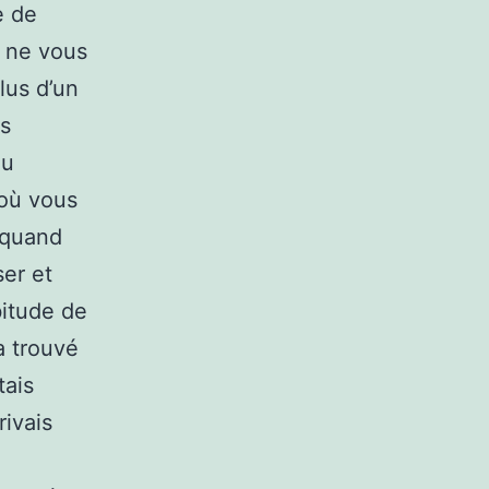
e de
i ne vous
lus d’un
es
au
 où vous
 quand
er et
bitude de
a trouvé
tais
rivais