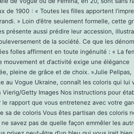
le de Vogue ou de Femina, en 20, sont sans r
x de 1900 : « Toutes les filles apportent l’impr
randi. » Loin d’être seulement formelle, cette gr
es présente aussi prédire leur accession, illustr
ouleversement de la société. Ce que les déno
es folles affirment en toute ingénuité : « La f
e mouvement et d’activité exige une élégance
ée, pleine de grâce et de choix. »Julie Pelipas,
ce au Vogue Ukraine, connaît les coloris qui lui 
n Vierig/Getty Images Nos instructions pour établ
r le rapport que vous entretenez avec votre ga
e sa de coloris Vous êtes partisan des coloris 
 ne savez pas de quelle façon emmêler les autr
s privez peut-être d’un bleu qui vous irait bien 