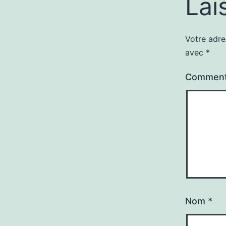
Lai
Votre adre
avec
*
Comment
Nom
*