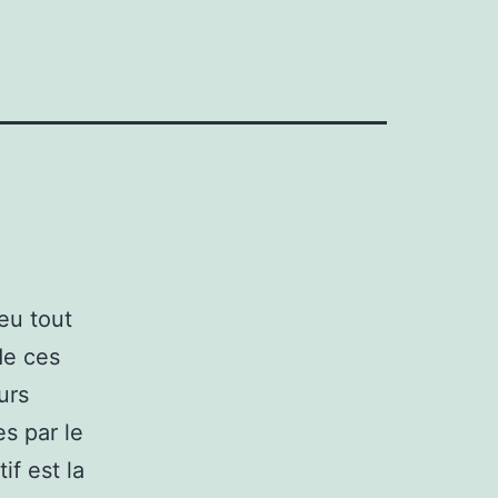
eu tout
de ces
urs
s par le
if est la