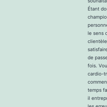
souhaita
Étant do
champion
personne
le sens 
clientèl
satisfai
de passe
fois. Vo
cardio-t
commence
temps fa
il entre
les erre