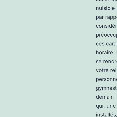
nuisible
par rapp
considér
préoccup
ces cara
horaire.
se rendr
votre re
personne
gymnasti
demain l
qui, une 
installés