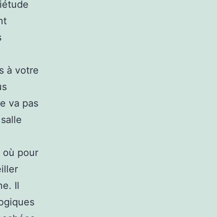
uiétude
nt
s
s à votre
us
ne va pas
salle
e où pour
ller
e. Il
gogiques