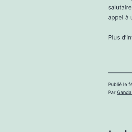
salutair
appel à 
Plus d’i
Publié le
f
Par
Gandal