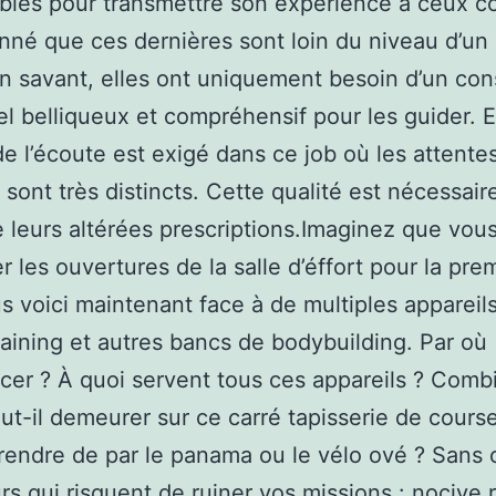
bles pour transmettre son expérience à ceux c
nné que ces dernières sont loin du niveau d’un
 savant, elles ont uniquement besoin d’un cons
l belliqueux et compréhensif pour les guider. E
de l’écoute est exigé dans ce job où les attentes
e sont très distincts. Cette qualité est nécessair
re leurs altérées prescriptions.Imaginez que vou
r les ouvertures de la salle d’éffort pour la pre
us voici maintenant face à de multiples appareil
raining et autres bancs de bodybuilding. Par où
r ? À quoi servent tous ces appareils ? Comb
ut-il demeurer sur ce carré tapisserie de cours
prendre de par le panama ou le vélo ové ? Sans
urs qui risquent de ruiner vos missions : nocive