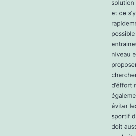
solution
et de s’
rapideme
possible
entraine
niveau e
proposer
chercher
d’éffort
égalemen
éviter l
sportif 
doit aus