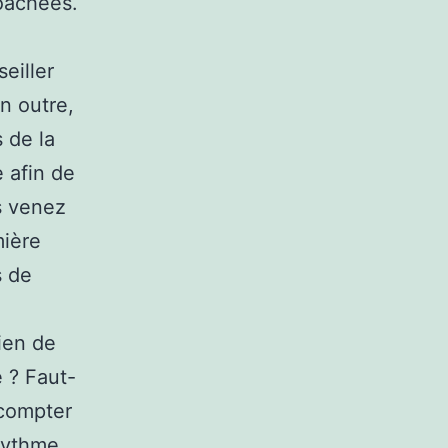
oachées.
eiller
n outre,
 de la
e afin de
s venez
mière
s de
ien de
e ? Faut-
 compter
 rythme,