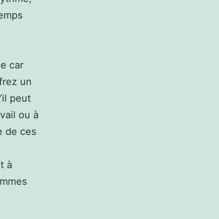
temps
ie car
frez un
il peut
vail ou à
e de ces
t à
femmes