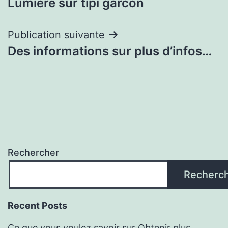
Lumière sur tipi garcon
de
l’article
Publication suivante
Des informations sur plus d’infos…
Rechercher
Recherc
Recent Posts
Ce que vous voulez savoir sur Obtenir plus