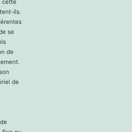
 cette
ent-ils.
férentes
 de se
els
ion de
lement.
 son
ériel de
 de