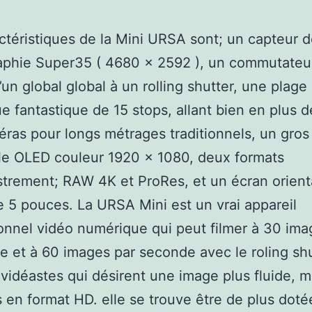
ctéristiques de la Mini URSA sont; un capteur 
aphie Super35 ( 4680 x 2592 ), un commutateu
’un global global à un rolling shutter, une plage
e fantastique de 15 stops, allant bien en plus d
ras pour longs métrages traditionnels, un gros
le OLED couleur 1920 x 1080, deux formats
strement; RAW 4K et ProRes, et un écran orient
de 5 pouces. La URSA Mini est un vrai appareil
onnel vidéo numérique qui peut filmer à 30 ima
 et à 60 images par seconde avec le roling shu
 vidéastes qui désirent une image plus fluide, m
s en format HD. elle se trouve être de plus doté