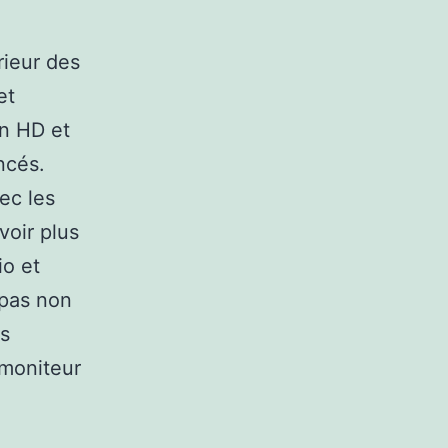
rieur des
et
en HD et
ncés.
ec les
voir plus
io et
 pas non
fs
 moniteur