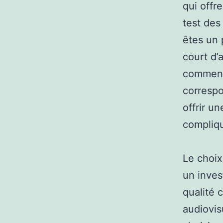
qui offre
test des
êtes un 
court d’
comment 
correspo
offrir u
compliq
Le choix
un inves
qualité 
audiovis