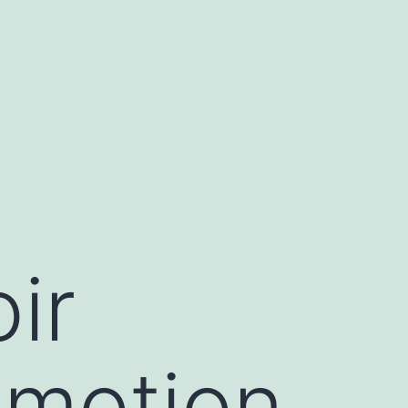
ir
 motion