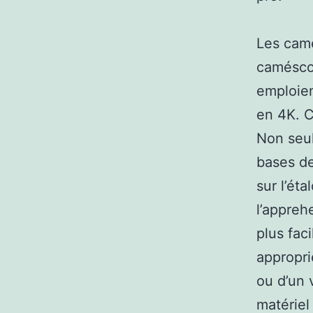
Les camé
caméscop
emploien
en 4K. C
Non seul
bases de
sur l’ét
l’appreh
plus fac
appropri
ou d’un 
matériel