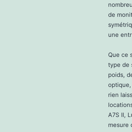
nombreus
de moni
symétriq
une entr
Que ce s
type de 
poids, d
optique,
rien lai
location
A7S II, 
mesure d