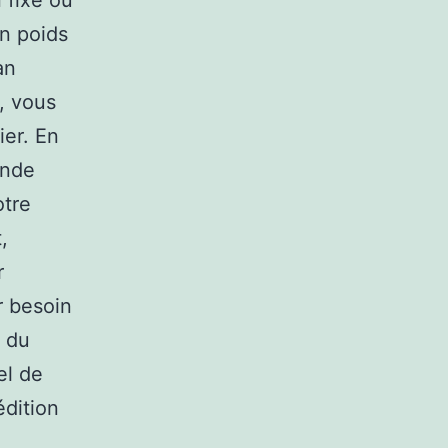
n fixe ou
n poids
an
, vous
ier. En
ande
otre
,
r
r besoin
s du
el de
édition