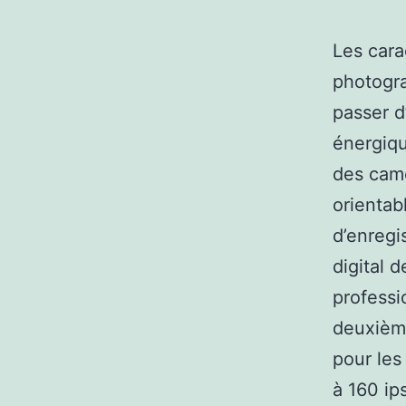
Les cara
photogr
passer d
énergiqu
des camé
orientab
d’enregi
digital 
professi
deuxième
pour les
à 160 ip