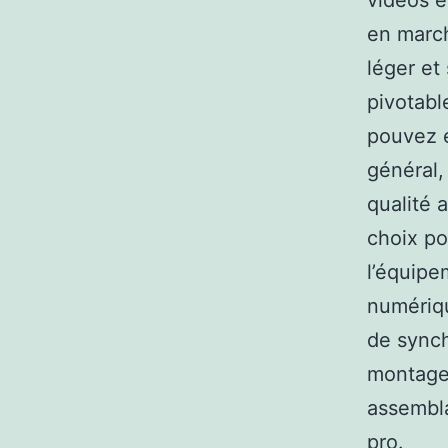
vidéos e
en march
léger et 
pivotabl
pouvez e
général,
qualité 
choix po
l’équipe
numériqu
de synch
montage 
assembla
pro.