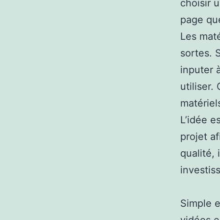
choisir 
page que
Les maté
sortes. 
inputer 
utiliser
matériel
L’idée e
projet a
qualité,
investi
Simple e