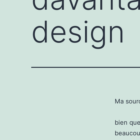
design
Ma sour
bien que
beaucoup