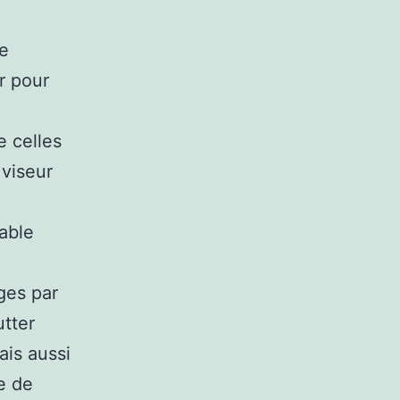
de
r pour
e celles
 viseur
able
ges par
tter
ais aussi
e de