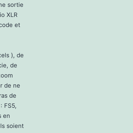
ne sortie
io XLR
code et
els ), de
cie, de
 zoom
ur de ne
ras de
 : FS5,
s en
ls soient