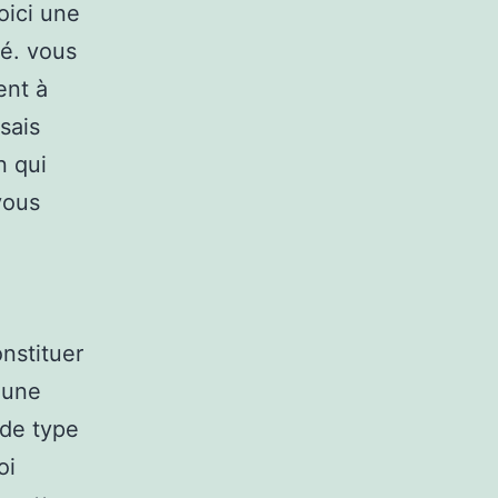
voici une
é. vous
ent à
sais
n qui
vous
nstituer
 une
 de type
oi