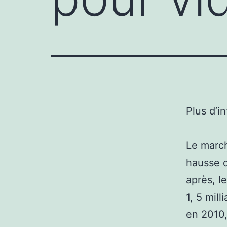
Plus d’i
Le march
hausse de
après, l
1, 5 mil
en 2010,