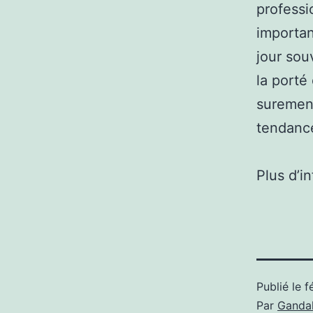
professi
importan
jour sou
la porté
surement
tendance
Plus d’i
Publié le
f
Par
Gandal