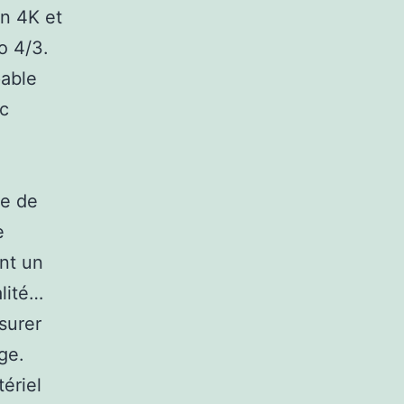
en 4K et
o 4/3.
pable
ec
ce de
e
nt un
lité…
surer
ge.
ériel