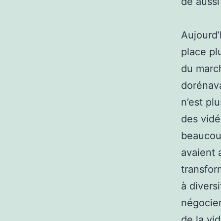
de aussi
Aujourd’
place pl
du march
dorénava
n’est pl
des vidé
beaucoup
avaient 
transfor
à diversi
négocier
de la vi