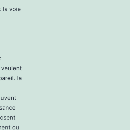
 la voie
x
 veulent
areil. la
souvent
isance
posent
ment ou