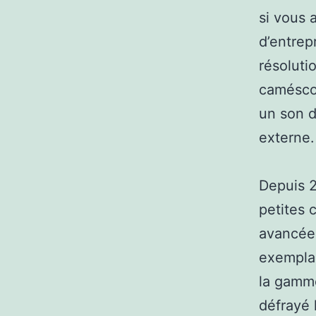
si vous 
d’entrep
résoluti
caméscop
un son d
externe.
Depuis 
petites 
avancées
exemplai
la gamme
défrayé