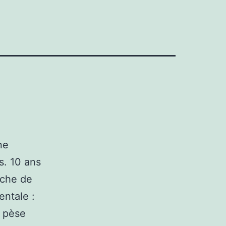
ne
es. 10 ans
oche de
entale :
e pèse