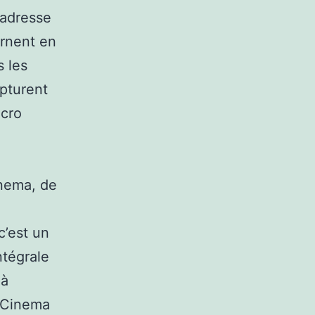
 adresse
urnent en
s les
pturent
icro
nema, de
c’est un
ntégrale
jà
 Cinema