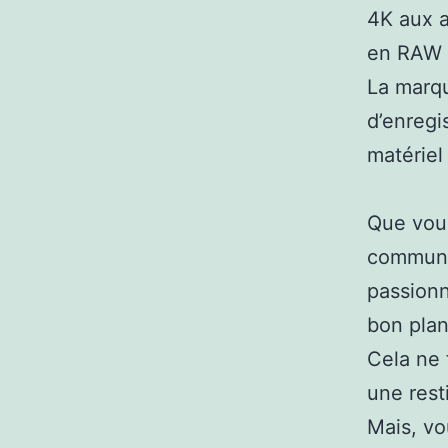
4K aux a
en RAW i
La marqu
d’enregi
matériel
Que vous
communic
passionn
bon plan
Cela ne 
une rest
Mais, vo