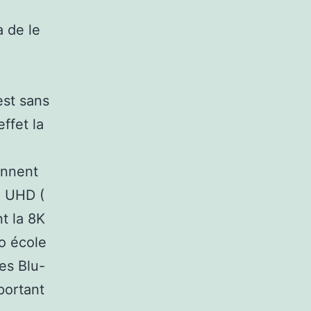
 de le
est sans
ffet la
ennent
n UHD (
t la 8K
o école
es Blu-
portant