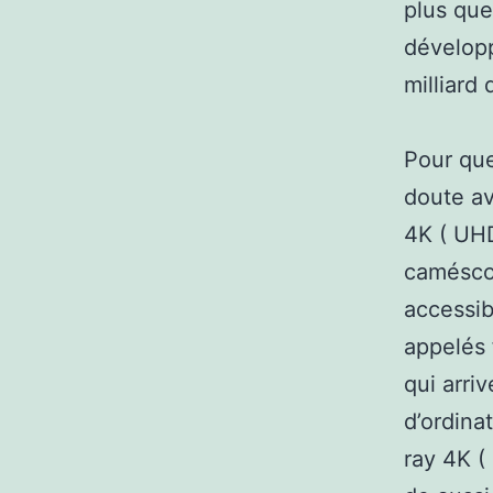
plus que
développ
milliard
Pour que
doute av
4K ( UH
caméscop
accessib
appelés 
qui arri
d’ordina
ray 4K (