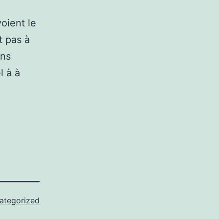
oient le
t pas à
ons
l à à
ategorized