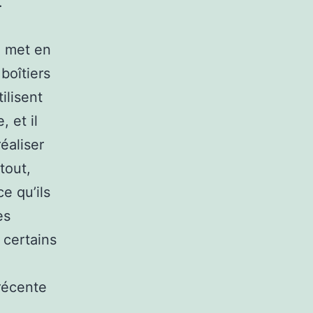
.
e met en
boîtiers
ilisent
 et il
éaliser
tout,
e qu’ils
es
 certains
récente