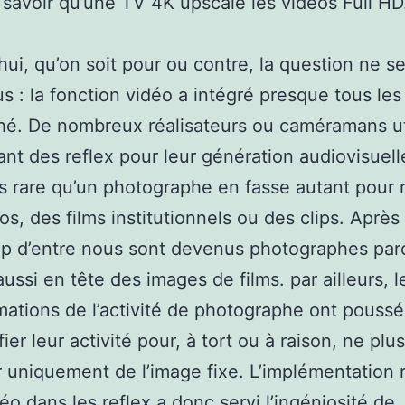
 savoir qu’une TV 4K upscale les vidéos Full HD
hui, qu’on soit pour ou contre, la question ne s
us : la fonction vidéo a intégré presque tous les 
é. De nombreux réalisateurs ou caméramans ut
nt des reflex pour leur génération audiovisuelle,
us rare qu’un photographe en fasse autant pour r
os, des films institutionnels ou des clips. Après 
 d’entre nous sont devenus photographes parc
aussi en tête des images de films. par ailleurs, l
mations de l’activité de photographe ont poussé
fier leur activité pour, à tort ou à raison, ne plus
 uniquement de l’image fixe. L’implémentation 
déo dans les reflex a donc servi l’ingéniosité de