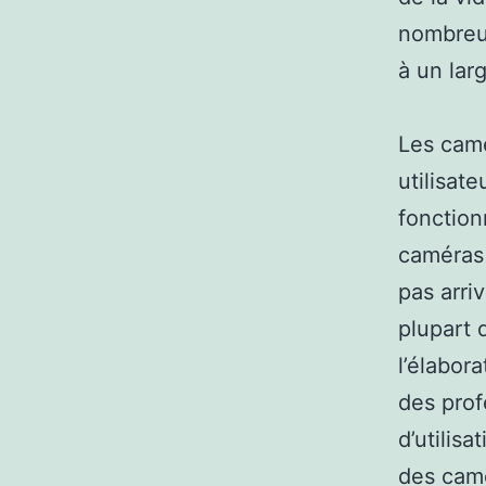
nombreus
à un lar
Les camé
utilisate
fonction
caméras 
pas arri
plupart 
l’élabor
des prof
d’utilis
des cam