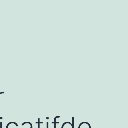
r
icatifde