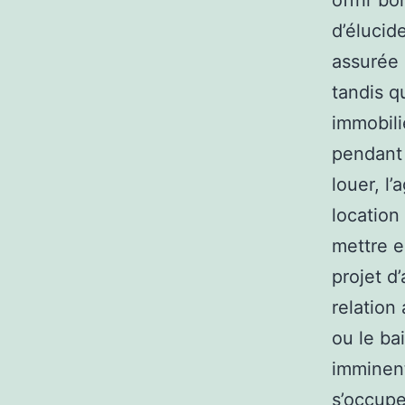
offrir bo
d’élucid
assurée 
tandis q
immobili
pendant 
louer, l
location
mettre e
projet d
relation
ou le ba
imminent
s’occupe