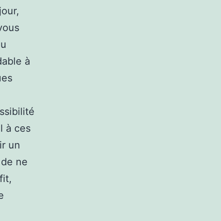
jour,
 vous
ou
dable à
ues
sibilité
l à ces
ir un
 de ne
it,
e