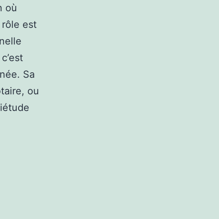
n où
 rôle est
nelle
c’est
nnée. Sa
taire, ou
uiétude