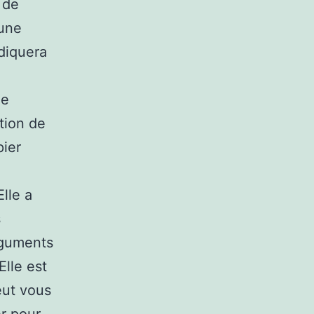
 de
 une
ndiquera
me
ition de
pier
lle a
s
rguments
Elle est
eut vous