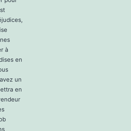
er pour
st
éjudices,
ise
nnes
r à
ndises en
ous
 avez un
ettra en
 vendeur
es
job
ns