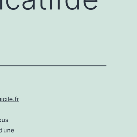
cile.fr
ous
d’une