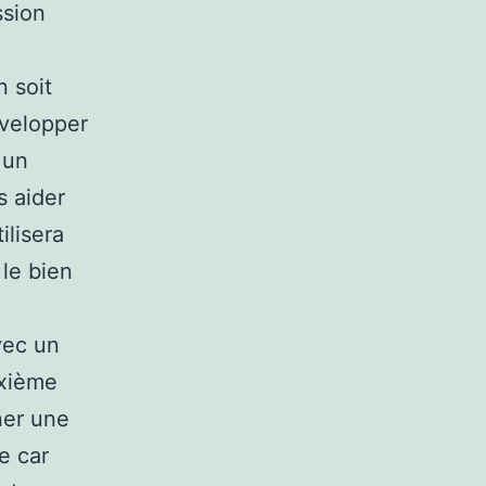
ssion
 soit
évelopper
 un
s aider
ilisera
le bien
vec un
uxième
ner une
e car