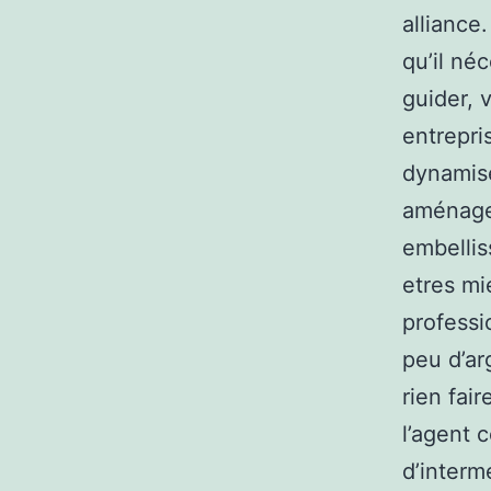
alliance
qu’il né
guider, 
entrepri
dynamise
aménagem
embellis
etres mi
professi
peu d’ar
rien fai
l’agent 
d’intermé