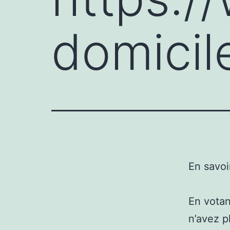
domicile
En savoi
En votan
n’avez p