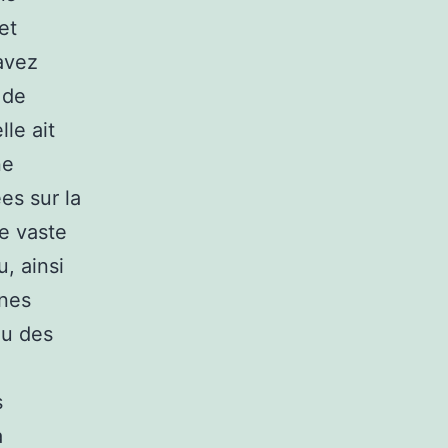
et
avez
 de
lle ait
ne
es sur la
ne vaste
u, ainsi
ines
ou des
s
a