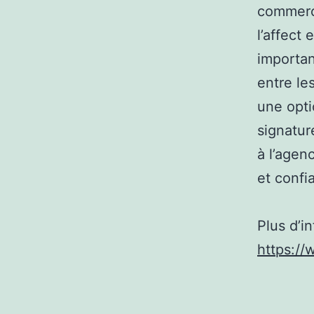
commerci
l’affect
importan
entre le
une opti
signatur
à l’agen
et confi
Plus d’i
https://