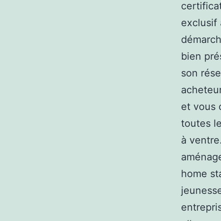
certific
exclusif
démarche
bien pré
son rése
acheteur
et vous 
toutes l
à ventre
aménagem
home sta
jeunesse
entrepri