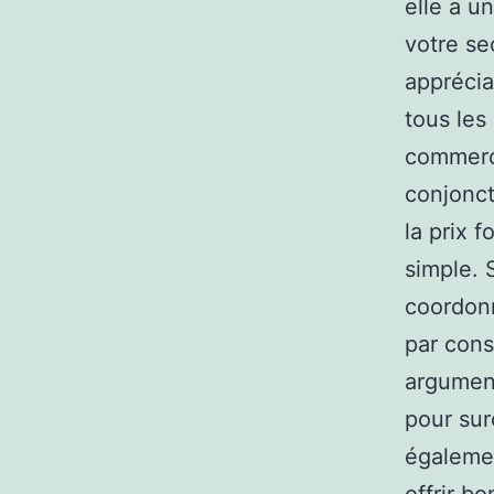
elle a u
votre se
apprécia
tous les
commerci
conjonct
la prix 
simple.
coordonn
par con
argument
pour sur
égaleme