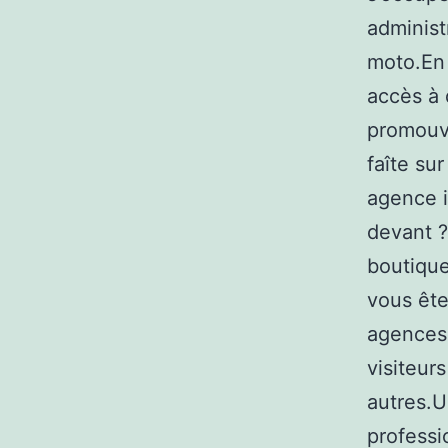
administr
moto.En 
accès à 
promouvoi
faîte su
agence i
devant ?
boutique
vous ête
agences 
visiteur
autres.U
professi