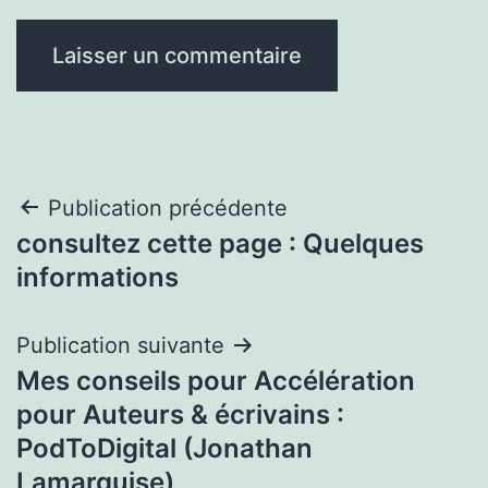
Navigation
Publication précédente
consultez cette page : Quelques
de
informations
l’article
Publication suivante
Mes conseils pour Accélération
pour Auteurs & écrivains :
PodToDigital (Jonathan
Lamarquise)