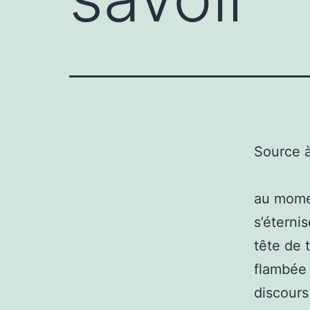
Source 
au momen
s’éterni
tête de 
flambée 
discours