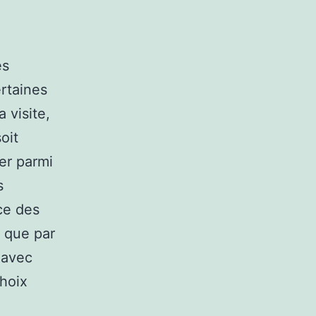
es
rtaines
a visite,
oit
rer parmi
s
ce des
e que par
 avec
choix