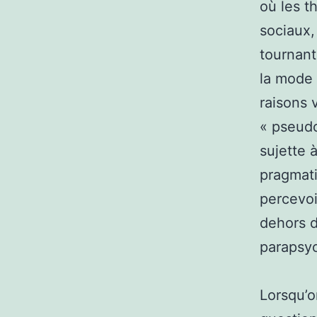
où les t
sociaux,
tournant
la mode 
raisons 
« pseudo
sujette 
pragmati
percevoi
dehors d
parapsyc
Lorsqu’o