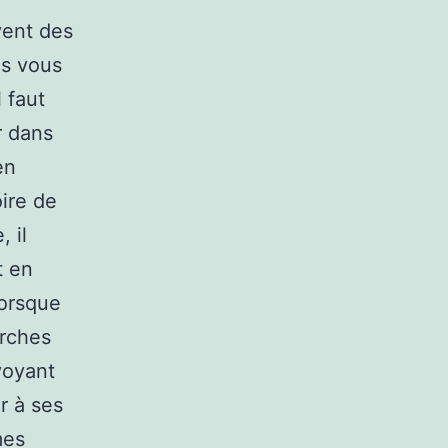
vent des
us vous
 faut
r dans
en
ire de
 il
t en
Lorsque
arches
voyant
r à ses
mes