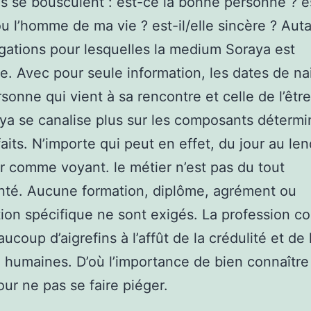
s se bousculent : est-ce la bonne personne ? e
 l’homme de ma vie ? est-il/elle sincère ? Aut
ogations pour lesquelles la medium Soraya est
e. Avec pour seule information, les dates de n
rsonne qui vient à sa rencontre et celle de l’êtr
aya se canalise plus sur les composants détermi
faits. N’importe qui peut en effet, du jour au le
ler comme voyant. le métier n’est pas du tout
nté. Aucune formation, diplôme, agrément ou
tion spécifique ne sont exigés. La profession c
ucoup d’aigrefins à l’affût de la crédulité et de 
 humaines. D’où l’importance de bien connaître
our ne pas se faire piéger.