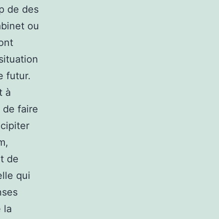
up de des
abinet ou
ont
situation
 futur.
t à
 de faire
cipiter
m,
et de
lle qui
nses
 la