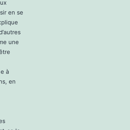
aux
sir en se
xplique
d’autres
mme une
être
ue à
ns, en
es