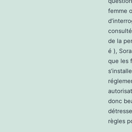
question
femme ou
d’interr
consulté
de la pe
é ), Sor
que les 
s’instal
régleme
autorisa
donc bea
détresse
règles p