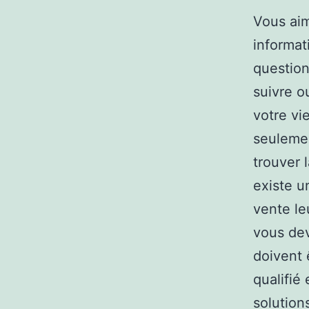
Vous aim
informat
question
suivre o
votre vi
seulemen
trouver 
existe u
vente le
vous de
doivent 
qualifié
solution