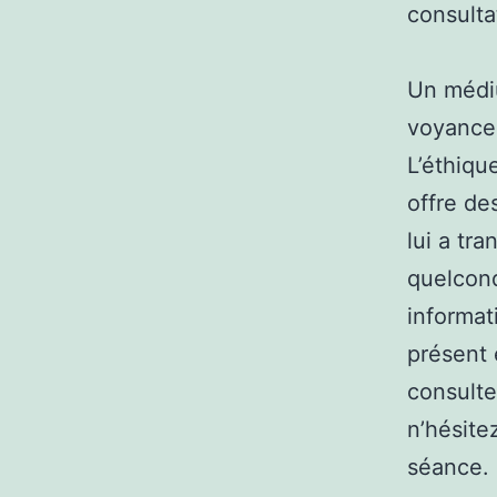
consulta
Un médi
voyance,
L’éthiqu
offre de
lui a tr
quelconq
informat
présent 
consult
n’hésite
séance. 