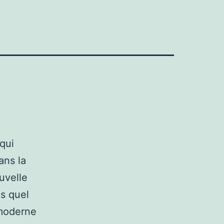
qui
ans la
uvelle
us quel
 moderne