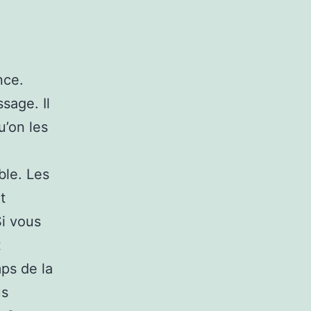
nce.
sage. Il
u’on les
ble. Les
t
Si vous
t
mps de la
us