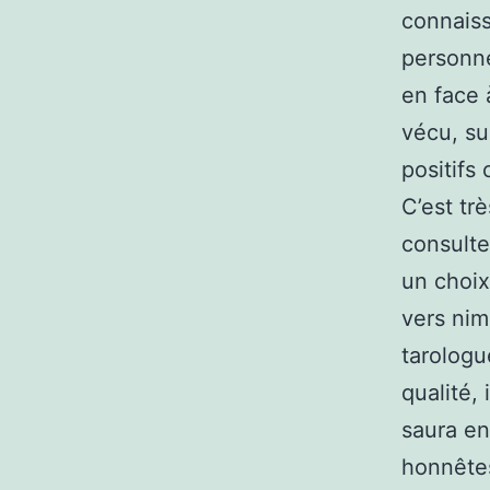
connaiss
personne
en face 
vécu, sur
positifs
C’est tr
consulte
un choix
vers nim
tarologu
qualité,
saura en
honnêtes