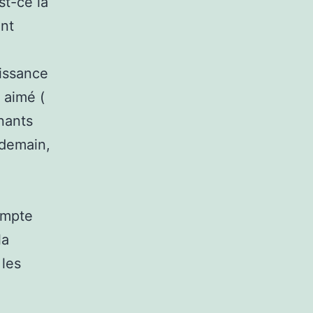
st-ce la
ant
aissance
e aimé (
nants
ndemain,
ompte
la
 les