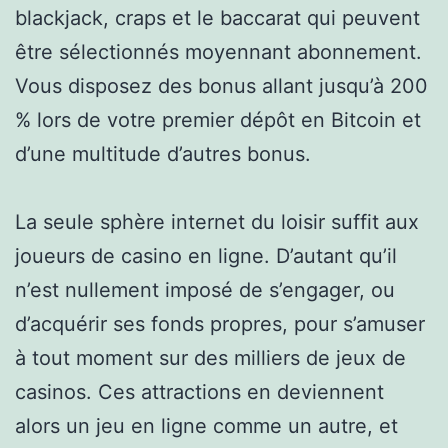
blackjack, craps et le baccarat qui peuvent
être sélectionnés moyennant abonnement.
Vous disposez des bonus allant jusqu’à 200
% lors de votre premier dépôt en Bitcoin et
d’une multitude d’autres bonus.
La seule sphère internet du loisir suffit aux
joueurs de casino en ligne. D’autant qu’il
n’est nullement imposé de s’engager, ou
d’acquérir ses fonds propres, pour s’amuser
à tout moment sur des milliers de jeux de
casinos. Ces attractions en deviennent
alors un jeu en ligne comme un autre, et