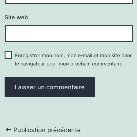
Site web
Enregistrer mon nom, mon e-mail et mon site dans
le navigateur pour mon prochain commentaire.
Navigation
Publication précédente