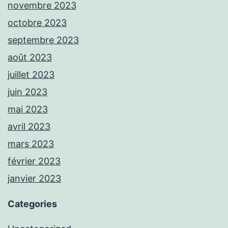
novembre 2023
octobre 2023
septembre 2023
août 2023
juillet 2023
juin 2023
mai 2023
avril 2023
mars 2023
février 2023
janvier 2023
Categories