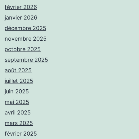
février 2026
janvier 2026
décembre 2025
novembre 2025
octobre 2025
septembre 2025
août 2025
juillet 2025
juin 2025
mai 2025
avril 2025
mars 2025
février 2025