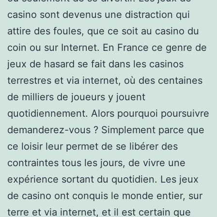
casino sont devenus une distraction qui
attire des foules, que ce soit au casino du
coin ou sur Internet. En France ce genre de
jeux de hasard se fait dans les casinos
terrestres et via internet, où des centaines
de milliers de joueurs y jouent
quotidiennement. Alors pourquoi poursuivre
demanderez-vous ? Simplement parce que
ce loisir leur permet de se libérer des
contraintes tous les jours, de vivre une
expérience sortant du quotidien. Les jeux
de casino ont conquis le monde entier, sur
terre et via internet, et il est certain que