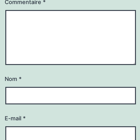
Commentaire
*
Nom
*
E-mail
*