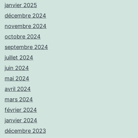
janvier 2025
décembre 2024
novembre 2024
octobre 2024
septembre 2024
juillet 2024
juin 2024
mai 2024
avril 2024
mars 2024
février 2024
janvier 2024
décembre 2023