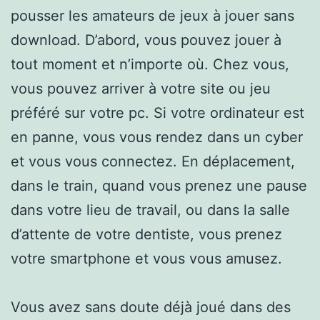
pousser les amateurs de jeux à jouer sans
download. D’abord, vous pouvez jouer à
tout moment et n’importe où. Chez vous,
vous pouvez arriver à votre site ou jeu
préféré sur votre pc. Si votre ordinateur est
en panne, vous vous rendez dans un cyber
et vous vous connectez. En déplacement,
dans le train, quand vous prenez une pause
dans votre lieu de travail, ou dans la salle
d’attente de votre dentiste, vous prenez
votre smartphone et vous vous amusez.
Vous avez sans doute déjà joué dans des