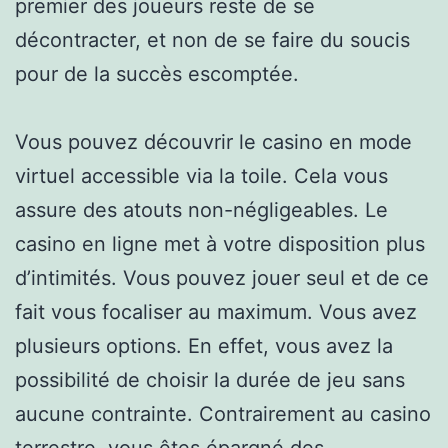
premier des joueurs reste de se
décontracter, et non de se faire du soucis
pour de la succès escomptée.
Vous pouvez découvrir le casino en mode
virtuel accessible via la toile. Cela vous
assure des atouts non-négligeables. Le
casino en ligne met à votre disposition plus
d’intimités. Vous pouvez jouer seul et de ce
fait vous focaliser au maximum. Vous avez
plusieurs options. En effet, vous avez la
possibilité de choisir la durée de jeu sans
aucune contrainte. Contrairement au casino
terrestre, vous êtes épargné des