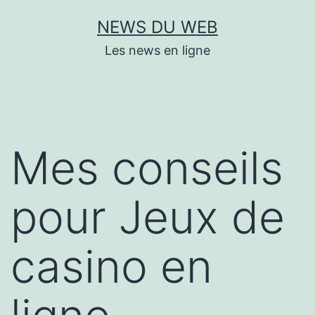
Aller
NEWS DU WEB
au
Les news en ligne
contenu
Mes conseils
pour Jeux de
casino en