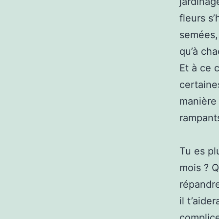
jardinag
fleurs s’
semées, 
qu’à cha
Et à ce 
certaine
manière 
rampants
Tu es pl
mois ? Q
répandre
il t’aid
complice