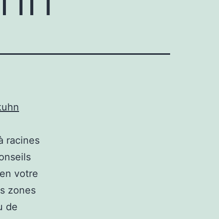
kuhn
à racines
onseils
en votre
es zones
u de