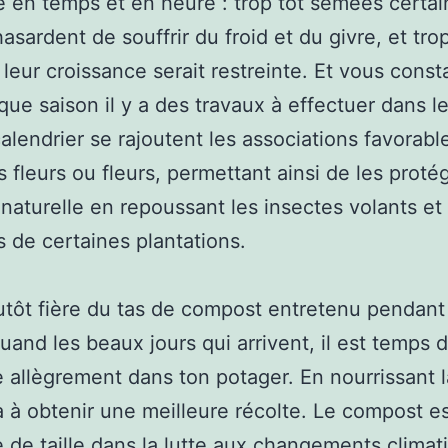
e en temps et en heure : trop tôt semées certa
hasardent de souffrir du froid et du givre, et tro
leur croissance serait restreinte. Et vous const
que saison il y a des travaux à effectuer dans le
calendrier se rajoutent les associations favorabl
s fleurs ou fleurs, permettant ainsi de les proté
naturelle en repoussant les insectes volants et
 de certaines plantations.
utôt fière du tas de compost entretenu pendant
uand les beaux jours qui arrivent, il est temps d
 allègrement dans ton potager. En nourrissant la
era à obtenir une meilleure récolte. Le compost e
 de taille dans la lutte aux changements climat