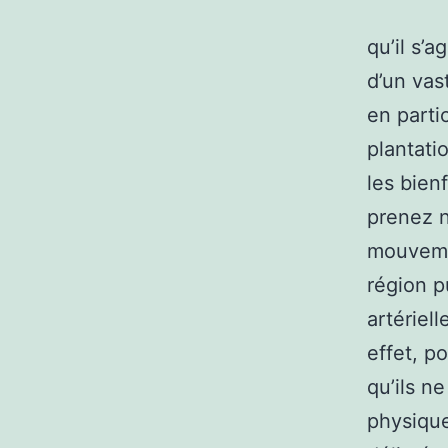
qu’il s’
d’un vas
en parti
plantati
les bien
prenez n
mouvemen
région p
artériell
effet, po
qu’ils n
physique