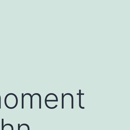
moment
uhn