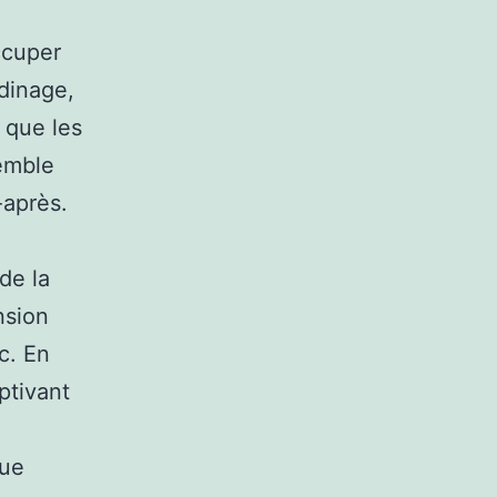
ccuper
rdinage,
 que les
semble
-après.
de la
nsion
tc. En
aptivant
que