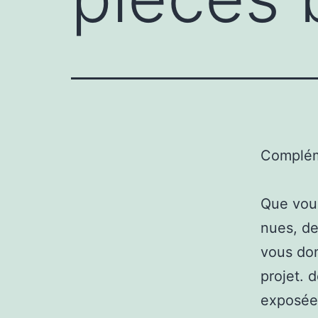
Complém
Que vous
nues, de
vous don
projet. 
exposées