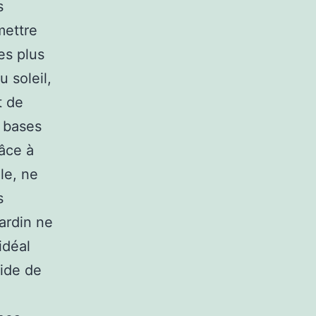
s
mettre
es plus
 soleil,
t de
s bases
râce à
le, ne
s
jardin ne
idéal
uide de