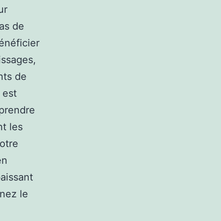
ur
pas de
énéficier
issages,
nts de
 est
pprendre
nt les
otre
en
aissant
nez le