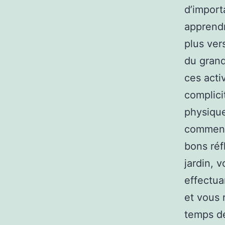
d’import
apprendr
plus ver
du grand
ces acti
complici
physique
comment 
bons réf
jardin, 
effectua
et vous 
temps de