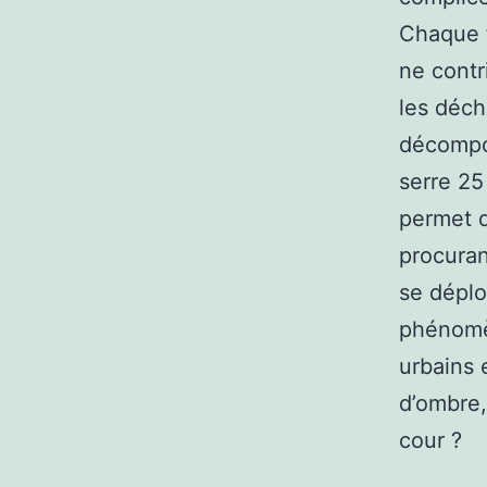
Chaque f
ne contr
les déch
décompo
serre 25
permet d
procuran
se déploy
phénomèn
urbains 
d’ombre,
cour ?