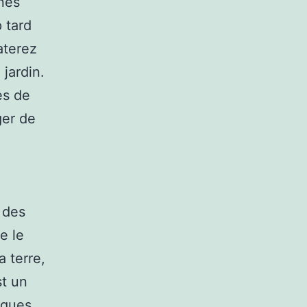
ines
p tard
aterez
 jardin.
es de
ger de
 des
e le
 terre,
st un
iques.