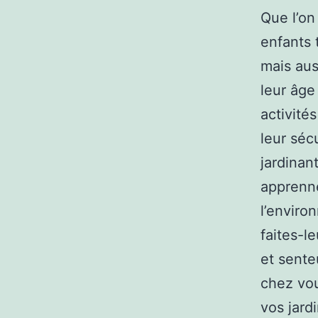
Que l’on
enfants 
mais aus
leur âge
activité
leur séc
jardinant
apprenne
l’enviro
faites-l
et sente
chez vou
vos jard