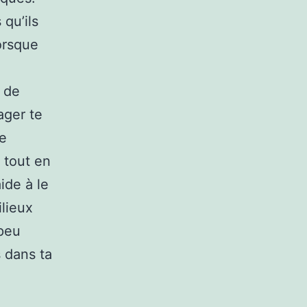
 qu’ils
orsque
 de
ager te
te
t tout en
aide à le
lieux
 peu
 dans ta