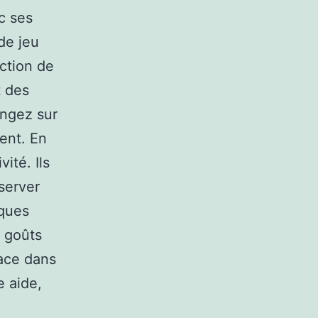
c ses
 de jeu
nction de
t des
ongez sur
ent. En
vité. Ils
server
iques
s goûts
pace dans
e aide,