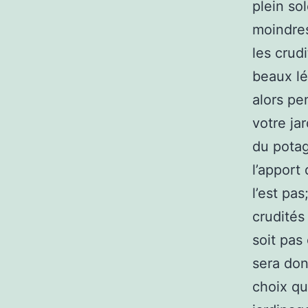
plein so
moindres
les crud
beaux lé
alors pe
votre ja
du potag
l’apport
l’est pas
crudités
soit pas
sera don
choix qu