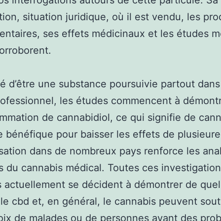
os interrogations autours de cette particule. Sa
ion, situation juridique, où il est vendu, les pro
ntaires, ses effets médicinaux et les études m
corroborent.
té d’être une substance poursuivie partout dans
rofessionnel, les études commencent à démont
mmation de cannabidiol, ce qui signifie de cann
e bénéfique pour baisser les effets de plusieure
isation dans de nombreux pays renforce les ana
ts du cannabis médical. Toutes ces investigation
s actuellement se décident à démontrer de quel
le cbd et, en général, le cannabis peuvent sout
oix de malades ou de personnes ayant des pro