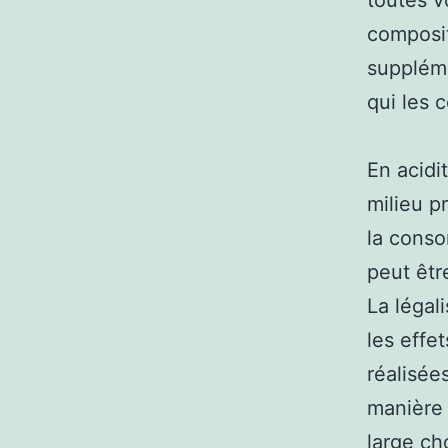
toutes v
composit
suppléme
qui les 
En acidi
milieu p
la conso
peut êtr
La légal
les effe
réalisée
manière 
large ch