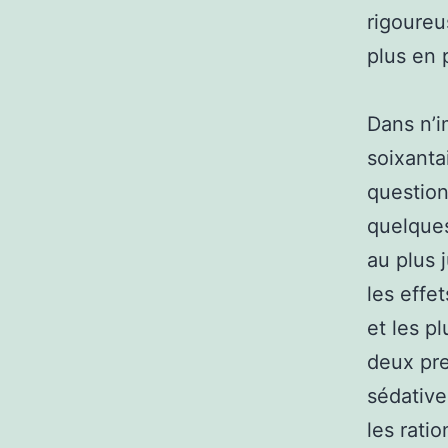
rigoureu
plus en 
Dans n’i
soixanta
question
quelques
au plus 
les effe
et les p
deux pre
sédative
les ratio