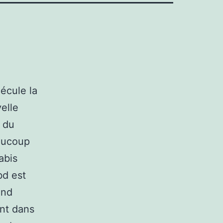
écule la
elle
r du
aucoup
abis
bd est
ond
ent dans