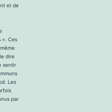
ent et de
e
s ». Ces
ou même
e dire
e sentir
 communs
bd. Les
rfois
nnus par
a