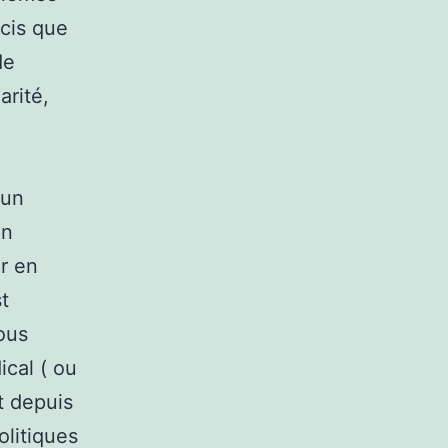
ucis que
de
arité,
 un
en
ir en
t
ous
cal ( ou
t depuis
olitiques