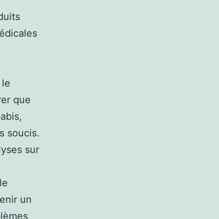
duits
édicales
 le
rer que
abis,
s soucis.
lyses sur
le
enir un
blèmes