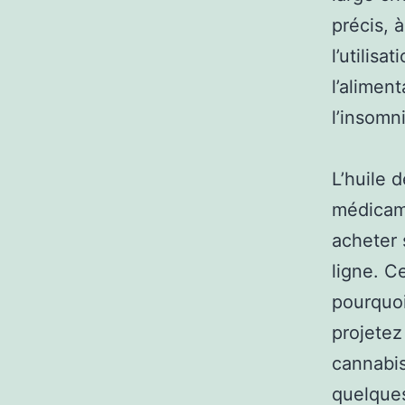
précis, 
l’utilisa
l’alimen
l’insomn
L’huile 
médicame
acheter 
ligne. C
pourquoi
projetez
cannabis
quelques