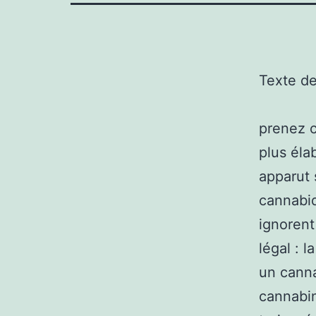
Texte d
prenez c
plus éla
apparut 
cannabi
ignorent
légal : 
un canna
cannabin