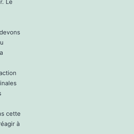
r. Le
 devons
ou
 a
action
inales
s
s cette
réagir à