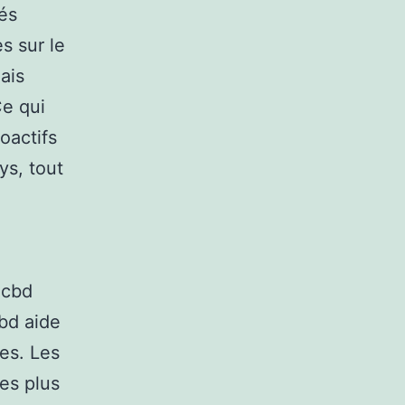
és
s sur le
ais
Ce qui
oactifs
ys, tout
 cbd
cbd aide
es. Les
es plus