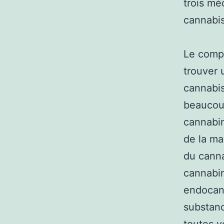
trois mé
cannabis
Le compo
trouver 
cannabis
beaucoup
cannabin
de la ma
du canna
cannabin
endocan
substance