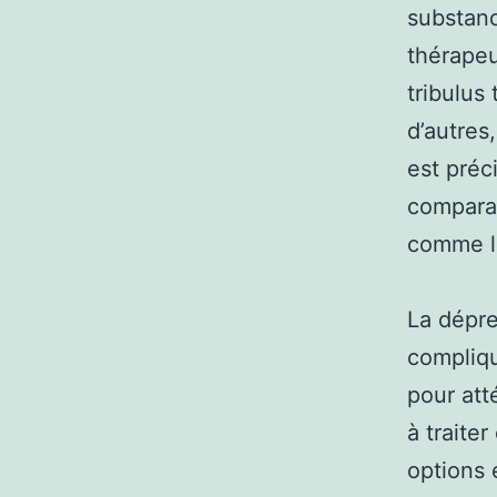
substanc
thérape
tribulus
d’autres
est préc
comparab
comme la 
La dépre
compliqu
pour att
à traite
options 