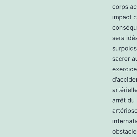
corps ac
impact c
conséque
sera idé
surpoids
sacrer a
exercice
d’accide
artériel
arrêt du
artérios
internat
obstacle