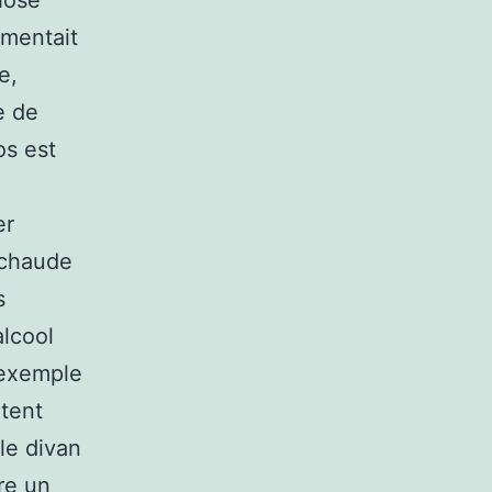
hose
gmentait
e,
e de
os est
er
 chaude
s
alcool
 exemple
itent
 le divan
re un