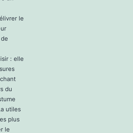
livrer le
eur
 de
ir : elle
ssures
achant
rs du
ostume
a utiles
les plus
r le