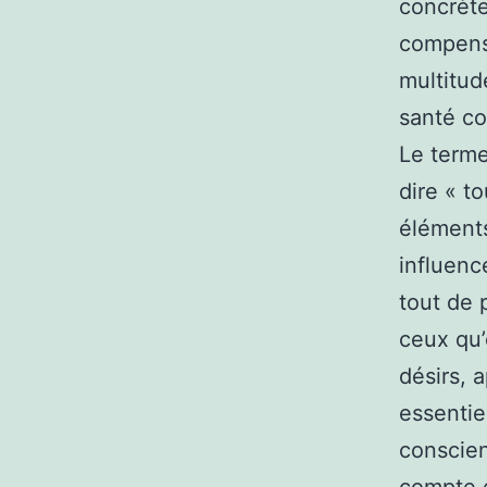
concrète
compense
multitud
santé co
Le terme
dire « to
éléments
influenc
tout de 
ceux qu’
désirs, 
essentie
conscien