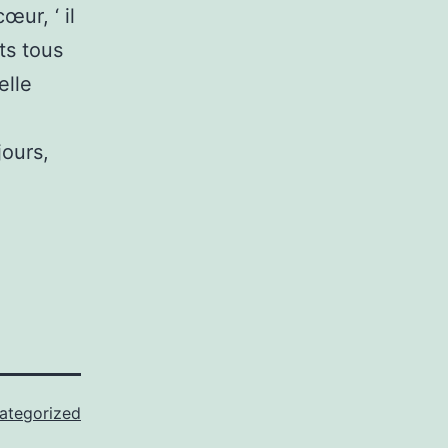
œur, ‘ il
ts tous
elle
jours,
ategorized