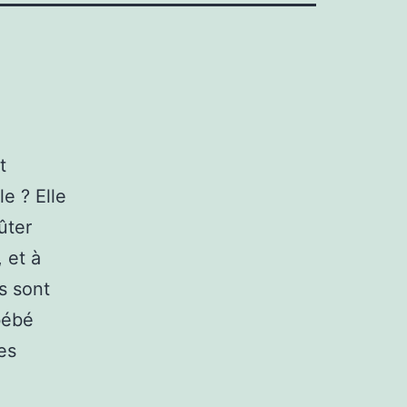
t
e ? Elle
ûter
 et à
s sont
bébé
es