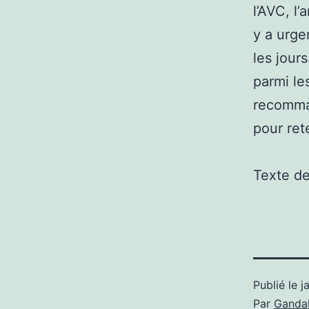
l’AVC, l
y a urge
les jours
parmi les
recomman
pour ret
Texte d
Publié le
j
Par
Gandal