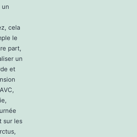
e un
ez, cela
ple le
re part,
liser un
rde et
ension
 AVC,
ie,
ournée
 sur les
rctus,