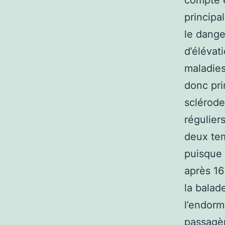
compte e
principa
le dange
d’élévat
maladies
donc pri
sclérode
régulier
deux tem
puisque l
après 16
la balad
l’endorm
passagèr