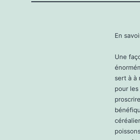
En savoi
Une faço
énorméme
sert à à
pour les
proscrir
bénéfiqu
céréalie
poissons