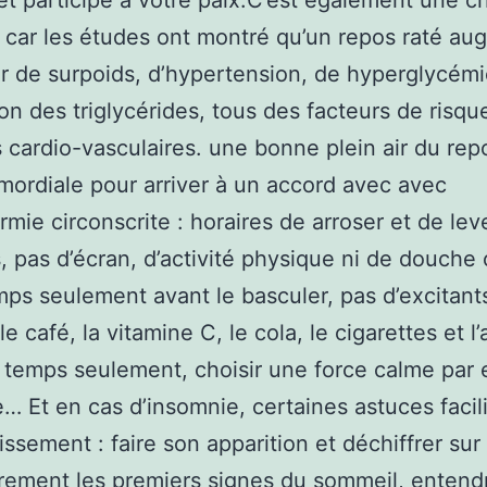
t participe à votre paix.C’est également une c
l car les études ont montré qu’un repos raté au
r de surpoids, d’hypertension, de hyperglycémi
ion des triglycérides, tous des facteurs de risqu
 cardio-vasculaires. une bonne plein air du rep
mordiale pour arriver à un accord avec avec
rmie circonscrite : horaires de arroser et de lev
s, pas d’écran, d’activité physique ni de douche
ps seulement avant le basculer, pas d’excitant
e café, la vitamine C, le cola, le cigarettes et l’
 temps seulement, choisir une force calme par
e… Et en cas d’insomnie, certaines astuces facil
issement : faire son apparition et déchiffrer sur
ement les premiers signes du sommeil, entend