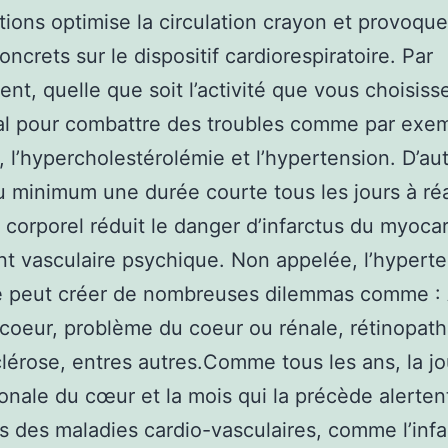
tions optimise la circulation crayon et provoqu
oncrets sur le dispositif cardiorespiratoire. Par
nt, quelle que soit l’activité que vous choisiss
al pour combattre des troubles comme par exem
, l’hypercholestérolémie et l’hypertension. D’aut
u minimum une durée courte tous les jours à réa
 corporel réduit le danger d’infarctus du myoca
nt vasculaire psychique. Non appelée, l’hypert
le peut créer de nombreuses dilemmas comme :
 coeur, problème du coeur ou rénale, rétinopath
clérose, entres autres.Comme tous les ans, la j
ionale du cœur et la mois qui la précède alertent
s des maladies cardio-vasculaires, comme l’infa