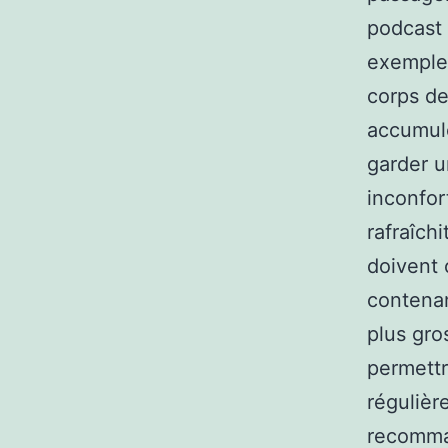
podcast 
exemple.
corps de
accumulé
garder u
inconfor
rafraîchi
doivent 
contenan
plus gro
permettr
régulièr
recomman