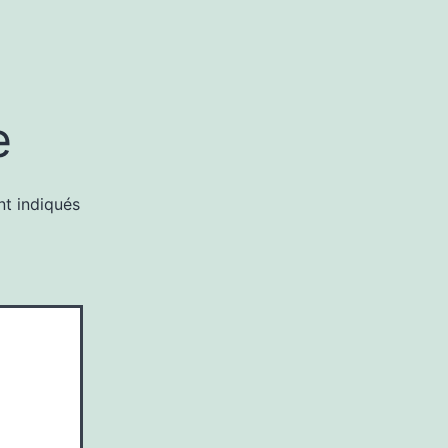
e
nt indiqués