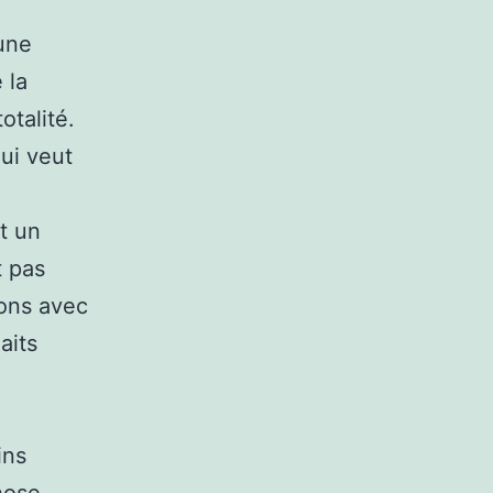
une
 la
otalité.
qui veut
t un
t pas
ions avec
aits
ins