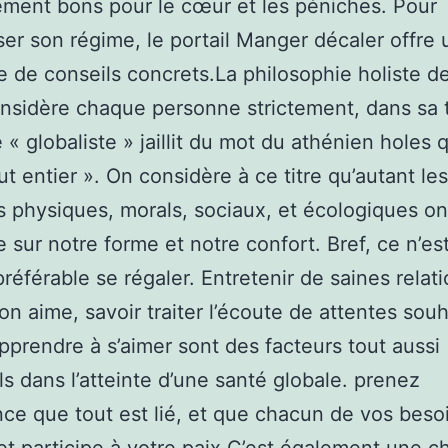
ment bons pour le cœur et les péniches. Pour
r son régime, le portail Manger décaler offre 
e de conseils concrets.La philosophie holiste de
nsidère chaque personne strictement, dans sa t
 « globaliste » jaillit du mot du athénien holes 
ut entier ». On considère à ce titre qu’autant les
 physiques, morals, sociaux, et écologiques on
e sur notre forme et notre confort. Bref, ce n’es
préférable se régaler. Entretenir de saines relat
on aime, savoir traiter l’écoute de attentes souh
apprendre à s’aimer sont des facteurs tout aussi
ls dans l’atteinte d’une santé globale. prenez
ce que tout est lié, et que chacun de vos beso