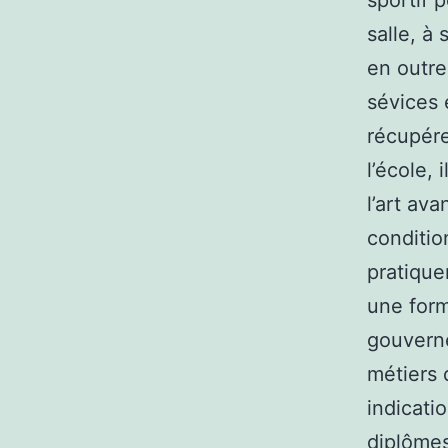
sportif p
salle, à 
en outre
sévices 
récupére
l’école, 
l’art av
conditio
pratique
une form
gouverne
métiers 
indicati
diplômes