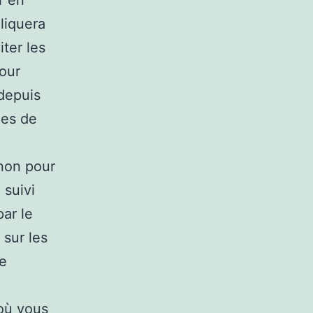
r en
pliquera
ter les
our
 depuis
les de
e
 non pour
 suivi
ar le
 sur les
Le
 où vous