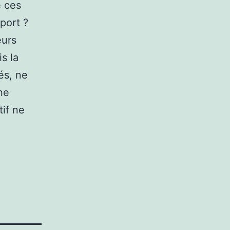
e ces
sport ?
eurs
s la
sés, ne
ne
tif ne