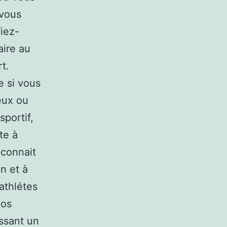
 vous
iez-
aire au
t.
e si vous
eux ou
portif,
te à
 connait
n et à
athlétes
vos
ssant un