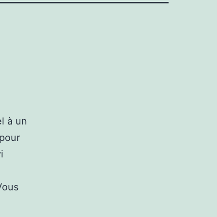
l à un
 pour
i
Vous