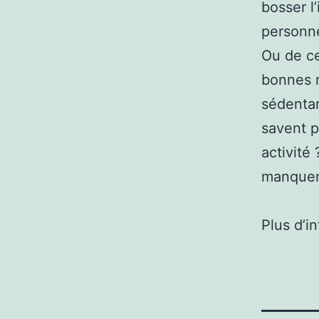
bosser l
personne
Ou de ce
bonnes r
sédentari
savent p
activité
manquen
Plus d’i