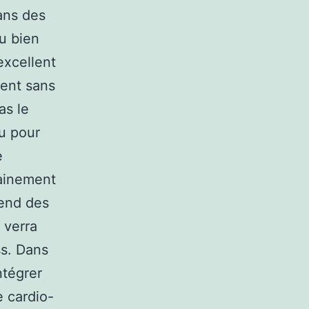
ans des
u bien
excellent
vient sans
as le
nu pour
e
rainement
pend des
 verra
ss. Dans
ntégrer
e cardio-