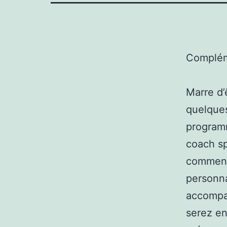
Complém
Marre d’
quelques
programm
coach sp
commence
personna
accompag
serez en