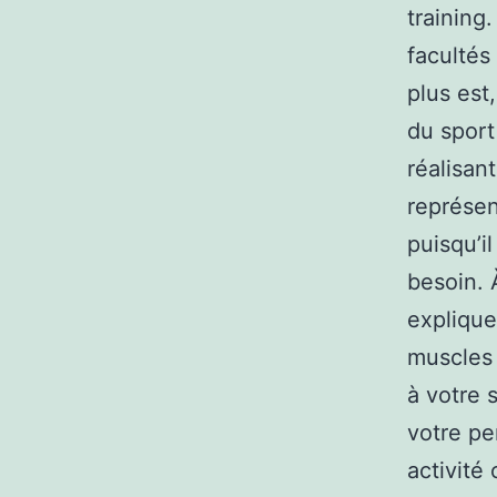
training
facultés
plus est
du sport
réalisan
représen
puisqu’i
besoin. 
expliqu
muscles 
à votre 
votre pe
activité