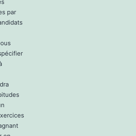
es
es par
andidats
vous
spécifier
à
ndra
bitudes
un
xercices
pagnant