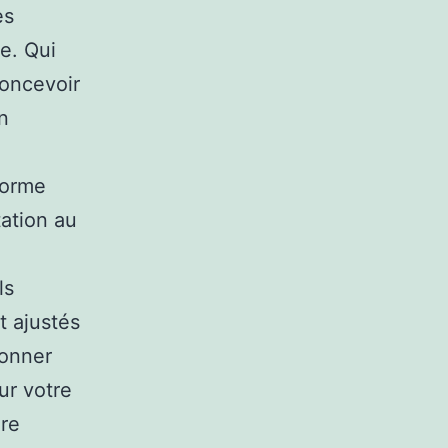
es
e. Qui
concevoir
n
forme
tation au
ls
t ajustés
ionner
ur votre
ire