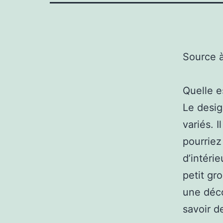
Source 
Quelle e
Le desig
variés. 
pourriez
d’intéri
petit gr
une déco
savoir d