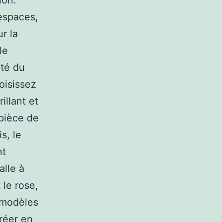
ion.
 espaces,
r la
le
té du
oisissez
illant et
 pièce de
s, le
nt
alle à
 le rose,
s modèles
réer en