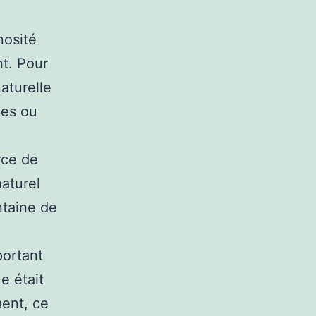
nosité
t. Pour
aturelle
ées ou
rce de
naturel
ntaine de
portant
e était
ment, ce