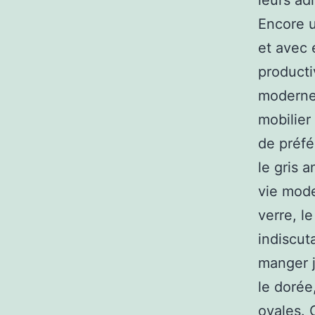
leurs ad
Encore u
et avec 
producti
moderne
mobilier
de préfér
le gris 
vie mode
verre, l
indiscut
manger j
le dorée
ovales. 