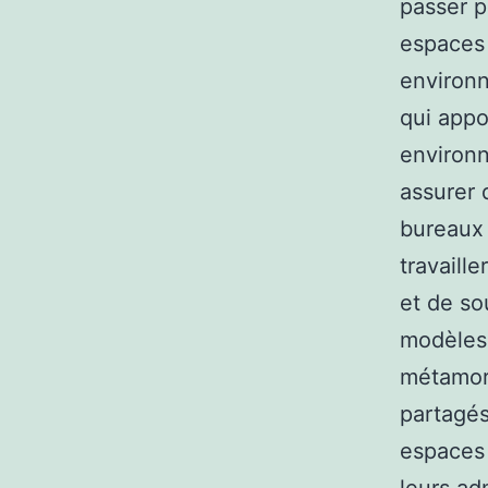
passer p
espaces 
environn
qui appo
environn
assurer 
bureaux 
travaill
et de so
modèles 
métamorp
partagés
espaces 