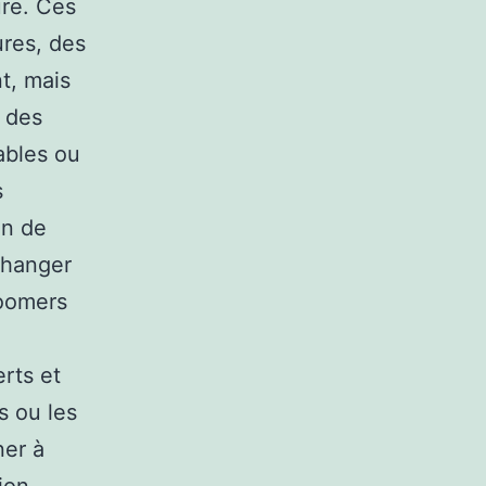
ure. Ces
ures, des
t, mais
r des
ables ou
s
in de
échanger
boomers
rts et
s ou les
ner à