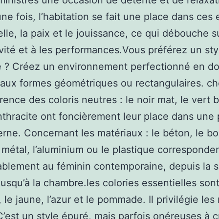
ministrés une occasion de détente et de relaxat
ne fois, l’habitation se fait une place dans ces
elle, la paix et le jouissance, ce qui débouche su
vité et à les performances.Vous préférez un sty
 ? Créez un environnement perfectionné en do
 aux formes géométriques ou rectangulaires. ch
ence des coloris neutres : le noir mat, le vert br
anthracite ont foncièrement leur place dans une
rne. Concernant les matériaux : le béton, le boi
e métal, l’aluminium ou le plastique corresponde
ablement au féminin contemporaine, depuis la s
usqu’à la chambre.les colories essentielles sont
, le jaune, l’azur et le pommade. Il privilégie le
C’est un style épuré, mais parfois onéreuses à c