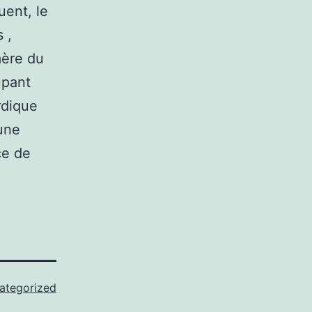
uent, le
 ,
mère du
upant
rdique
’une
ce de
ategorized