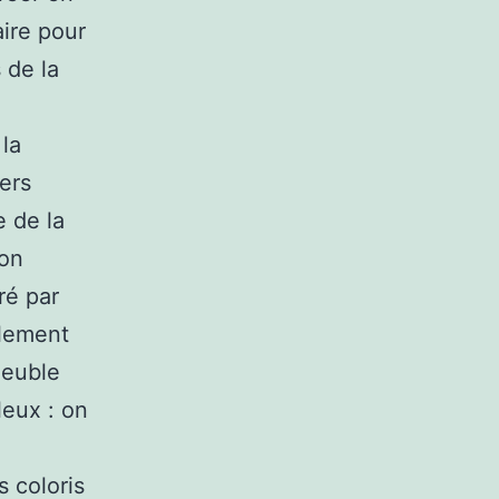
aire pour
 de la
 la
ners
e de la
ion
iré par
alement
meuble
leux : on
s coloris