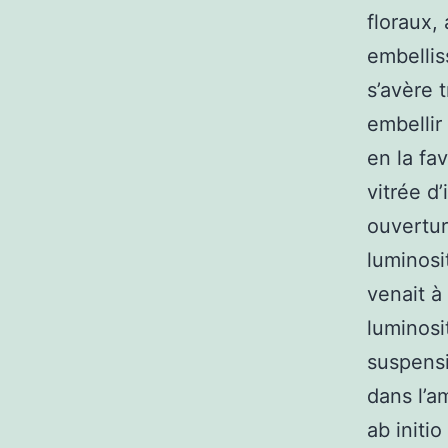
floraux, 
embellis
s’avère 
embellir
en la fa
vitrée d
ouvertur
luminosit
venait à
luminosi
suspensi
dans l’a
ab initio