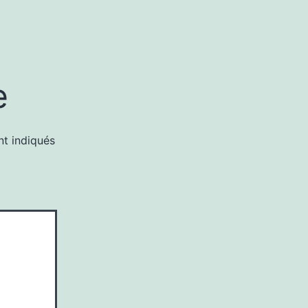
e
nt indiqués