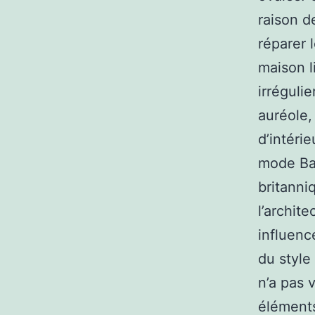
raison d
réparer 
maison li
irrégulie
auréole,
d’intéri
mode Bar
britanniq
l’archit
influenc
du style
n’a pas 
éléments