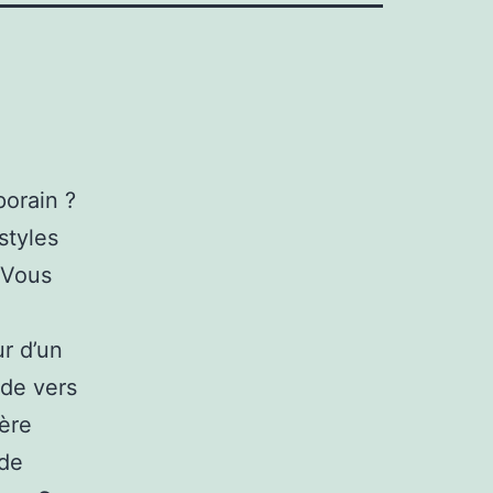
porain ?
styles
 Vous
r d’un
ade vers
ière
 de