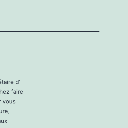
taire d’
hez faire
r vous
ure,
aux