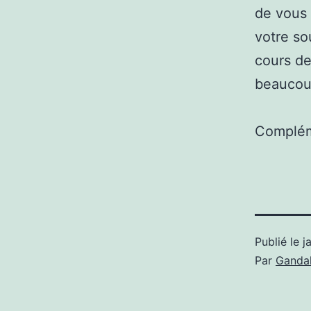
de vous 
votre so
cours de
beaucoup
Complém
Publié le
j
Par
Gandal