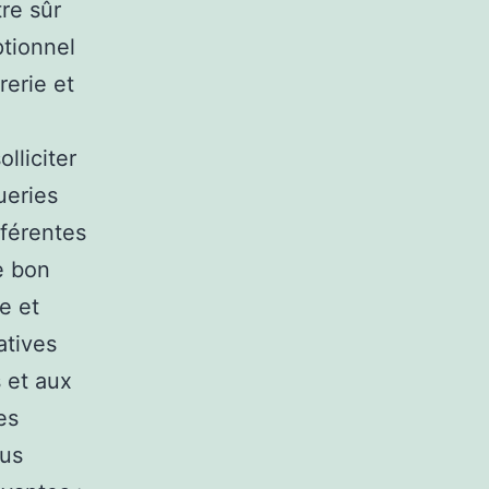
tre sûr
ptionnel
rerie et
lliciter
ueries
fférentes
e bon
e et
atives
s et aux
es
lus