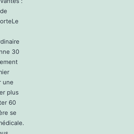
ivantes :
 de
porteLe
dinaire
onne 30
ttement
mier
r une
er plus
ter 60
ère se
médicale.
ous