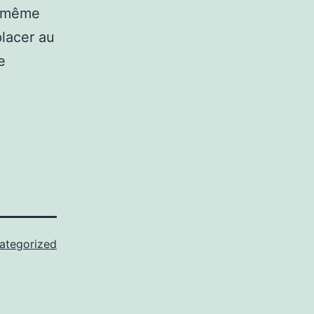
n même
placer au
e
ategorized