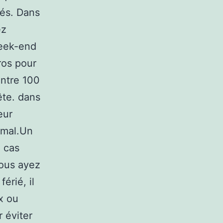
lés. Dans
ez
week-end
ros pour
entre 100
ête. dans
eur
rmal.Un
n cas
vous ayez
érié, il
ix ou
r éviter