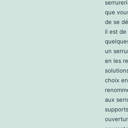
serrurer
que vous
de se dé
il est d
quelques
un serru
en les r
solution
choix en
renommé.
aux serr
supports
ouvertur