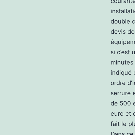
courante
installa
double 
devis do
équipeme
si c’est
minutes 
indiqué 
ordre d’
serrure 
de 500 e
euro et 
fait le 
Dans ce 