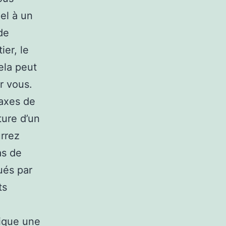
el à un
de
ier, le
ela peut
r vous.
 axes de
ture d’un
urrez
as de
qués par
ts
lique une