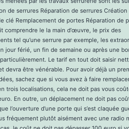
s menées par les travaux serrurerie sont les su
tion de serrures Réparation de serrures Création
de clé Remplacement de portes Réparation de 
it comprendre le la main d’œuvre, le prix des
nts tel qu’une serrure par exemple, les extraor
 un jour férié, un fin de semaine ou après une b
particulièrement. Le tarif en tout doit saisir ne
et devra être vénérable. Pour avoir déjà un pre
idées, sachez que si vous avez à faire remplace
en trois localisations, cela ne doit pas vous coût
uro. En outre, un déplacement ne doit pas coû
que l’ouverture d’une porte qui s’est claquée gu
plus fréquement plutôt aisément avec une radio 
cas, le coût ne doit pas dépasser 100 euro.si v