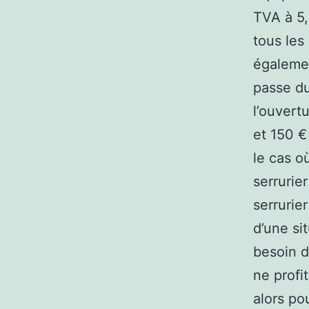
TVA à 5,
tous les
égalemen
passe du
l’ouvert
et 150 €
le cas o
serrurie
serrurie
d’une si
besoin d
ne profi
alors po