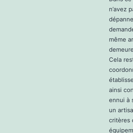
n’avez p
dépanneu
demander
même art
demeure
Cela res
coordonn
établiss
ainsi co
ennui à 
un artis
critères
équipeme