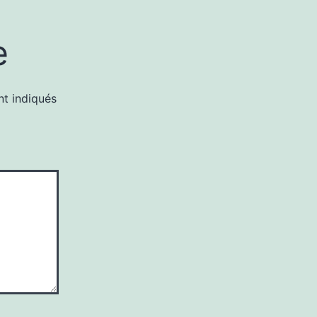
e
nt indiqués