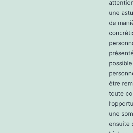
attentio
une astu
de maniè
concréti
personna
présenté
possible
personne
être rem
toute co
l’oppor
une somm
ensuite 