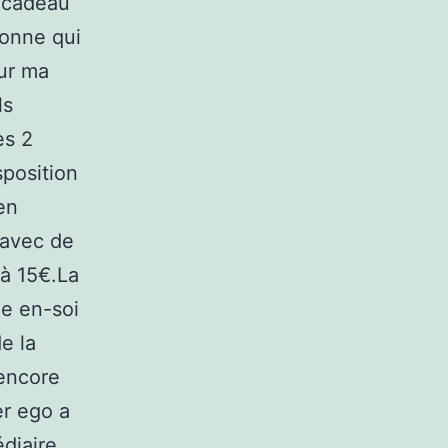
n cadeau
sonne qui
our ma
ls
es 2
sposition
en
 avec de
 à 15€.La
ne en-soi
e la
 encore
er ego a
édiaire