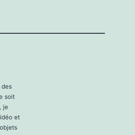
 des
e soit
 je
idéo et
 objets