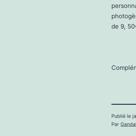
personna
photogèn
de 9, 50
Complém
Publié le
j
Par
Gandal