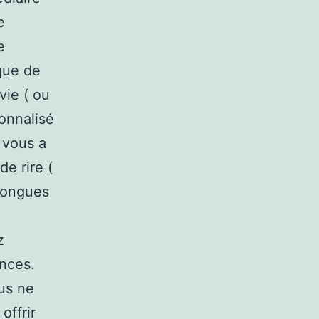
e
e
 que de
vie ( ou
sonnalisé
 vous a
e rire (
longues
z
ances.
ous ne
offrir