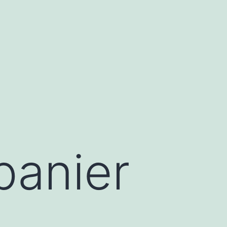
panier
s