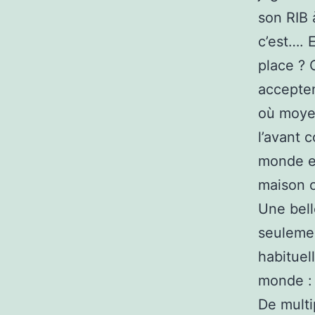
son RIB 
c’est…. 
place ? 
accepte
où moyen
l’avant 
monde et
maison o
Une bell
seulemen
habituel
monde : 
De multi