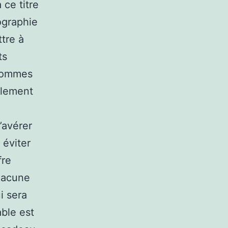
 ce titre
ographie
tre à
ts
 sommes
ilement
’avérer
 éviter
fre
hacune
i sera
able est