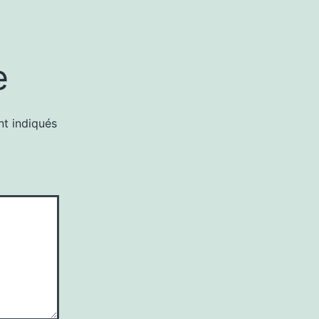
e
nt indiqués