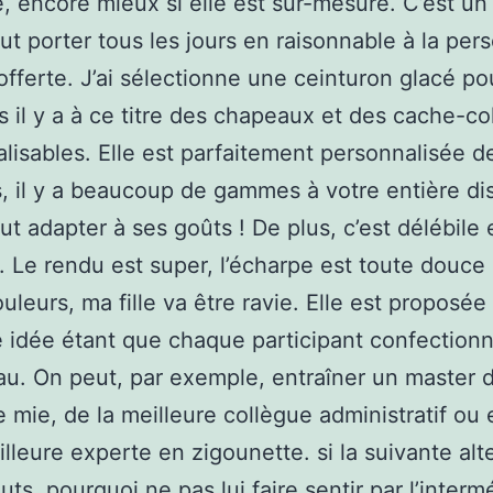
e, encore mieux si elle est sur-mesure. C’est u
ut porter tous les jours en raisonnable à la per
 offerte. J’ai sélectionne une ceinturon glacé p
ais il y a à ce titre des chapeaux et des cache-co
lisables. Elle est parfaitement personnalisée d
, il y a beaucoup de gammes à votre entière di
ut adapter à ses goûts ! De plus, c’est délébile 
 Le rendu est super, l’écharpe est toute douce
ouleurs, ma fille va être ravie. Elle est proposée
 idée étant que chaque participant confection
u. On peut, par exemple, entraîner un master d
e mie, de la meilleure collègue administratif ou
illeure experte en zigounette. si la suivante alt
uts, pourquoi ne pas lui faire sentir par l’interm