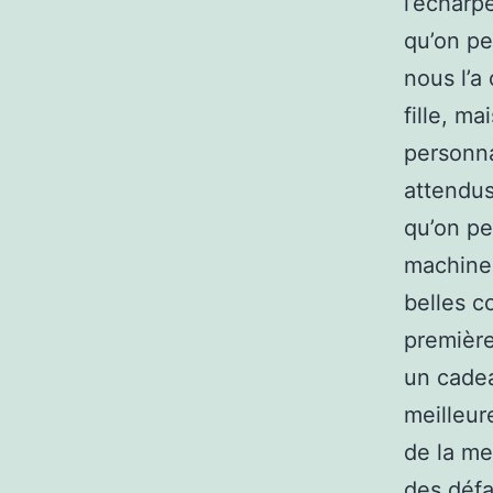
l’écharp
qu’on pe
nous l’a
fille, m
personna
attendus
qu’on pe
machine.
belles c
première
un cadea
meilleur
de la me
des défa