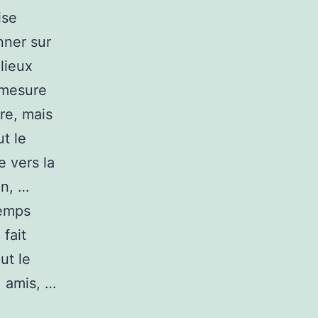
ise
nner sur
lieux
 mesure
re, mais
t le
e vers la
in, …
temps
fait
ut le
, amis, …