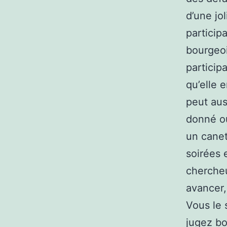
d’une jo
particip
bourgeoi
particip
qu’elle 
peut aus
donné ou
un canet
soirées 
chercheu
avancer,
Vous le 
jugez bo