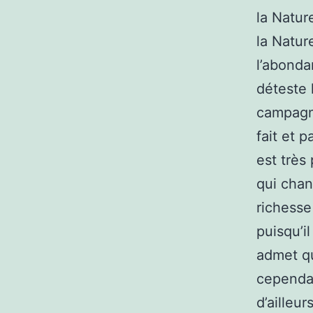
la Natur
la Natur
l’abonda
déteste 
campagne
fait et 
est très
qui chan
richesse 
puisqu’i
admet q
cependan
d’ailleu