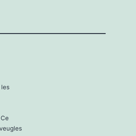
 les
. Ce
aveugles