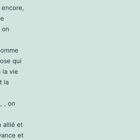
s encore,
ue
, on
l’Homme
hose qui
 la vie
 la
, , on
 allié et
avance et