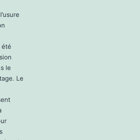
l’usure
on
 été
sion
s le
tage. Le
sent
à
our
s