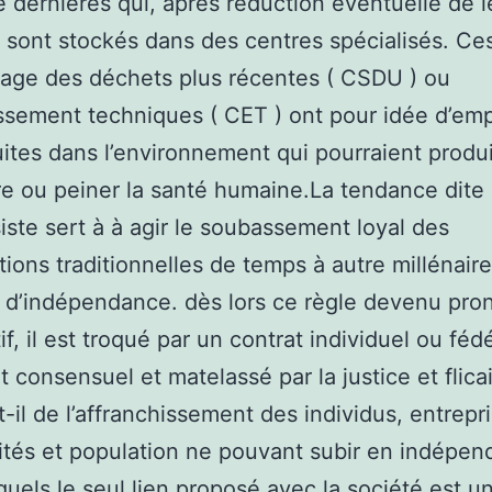
e dernières qui, après réduction éventuelle de l
, sont stockés dans des centres spécialisés. Ce
age des déchets plus récentes ( CSDU ) ou
ssement techniques ( CET ) ont pour idée d’em
uites dans l’environnement qui pourraient produ
ure ou peiner la santé humaine.La tendance dite
iste sert à à agir le soubassement loyal des
tions traditionnelles de temps à autre millénair
 d’indépendance. dès lors ce règle devenu pr
f, il est troqué par un contrat individuel ou fédé
t consensuel et matelassé par la justice et flicai
t-il de l’affranchissement des individus, entrepr
vités et population ne pouvant subir en indépen
quels le seul lien proposé avec la société est u