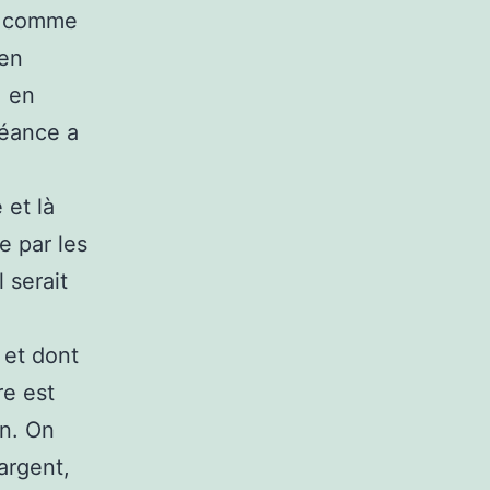
ps comme
ien
, en
séance a
 et là
e par les
 serait
 et dont
re est
on. On
’argent,