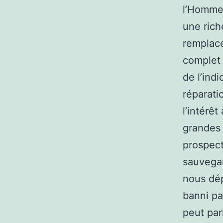
l’Homme 
une rich
remplace
complet 
de l’indi
réparati
l’intérêt
grandes 
prospect
sauvegar
nous dép
banni par
peut parl