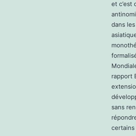
et c’est 
antinomiq
dans les
asiatiqu
monothé
formalis
Mondiale
rapport 
extensio
développ
sans ren
répondre
certains