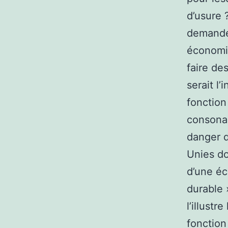
d’usure 
demander
économie
faire de
serait l’
fonction
consonan
danger d
Unies do
d’une éc
durable 
l’illustr
fonction