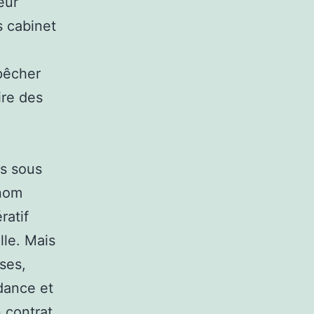
eur
s cabinet
pêcher
ire des
es sous
onom
ratif
lle. Mais
ises,
dance et
n contrat