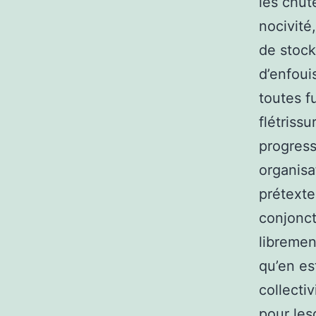
les chut
nocivité
de stock
d’enfoui
toutes f
flétriss
progress
organisa
prétexte
conjoncti
libremen
qu’en es
collecti
pour les