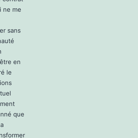
ui ne me
ler sans
nauté
n
être en
é le
tions
tuel
ement
donné que
La
ansformer