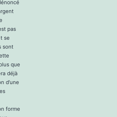
 dénoncé
argent
ne
est pas
t se
s sont
ette
plus que
ra déjà
on d’une
es
ion forme