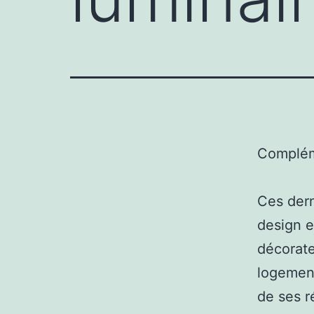
Complém
Ces dern
design e
décorate
logement
de ses r