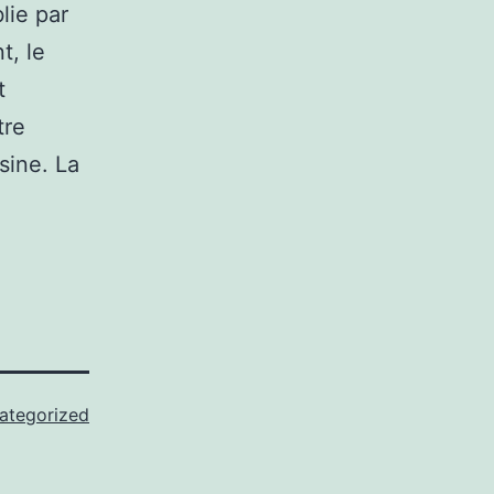
lie par
t, le
t
tre
sine. La
ategorized