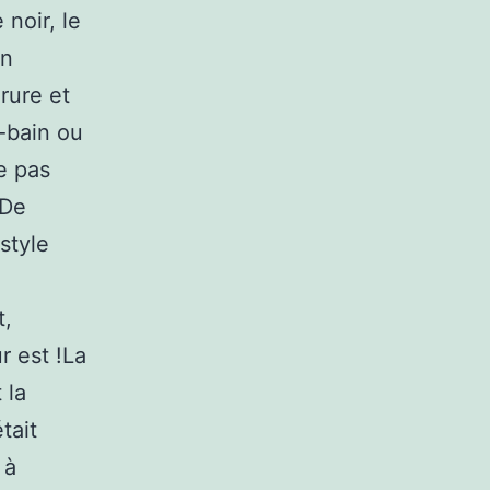
 noir, le
on
rure et
e-bain ou
ne pas
 De
style
t,
r est !La
 la
tait
 à