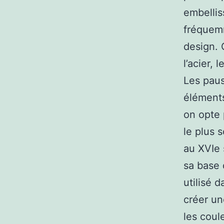
embellis
fréquemm
design. 
l’acier,
Les paus
éléments
on opte p
le plus 
au XVIe s
sa base 
utilisé 
créer un
les coul