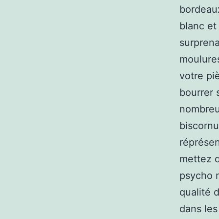
bordeaux
blanc et
surprena
moulures
votre piè
bourrer 
nombreux
biscornu
réprésen
mettez q
psycho no
qualité 
dans les