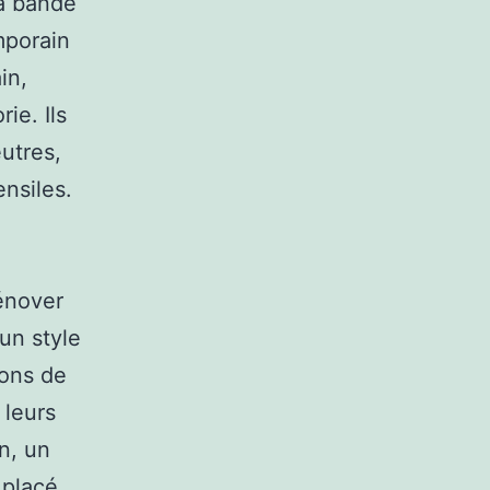
la bande
mporain
in,
ie. Ils
utres,
ensiles.
rénover
un style
ions de
 leurs
n, un
 placé