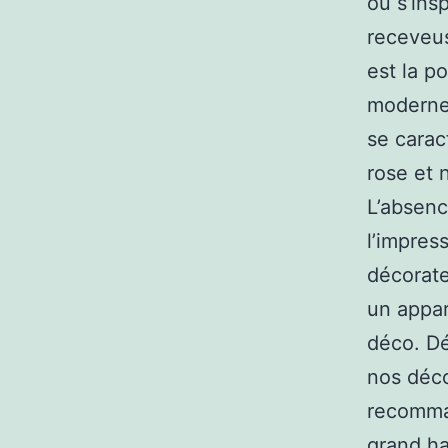
ou s’ins
receveus
est la p
moderne 
se carac
rose et 
L’absenc
l’impres
décorate
un appar
déco. Dé
nos déco
recomman
grand ha