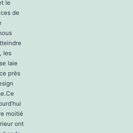
t le
nces de
e
 nous
tteindre
, les
se laie
ace près
esign
ise.Ce
ourd’hui
re moitié
rieur ont