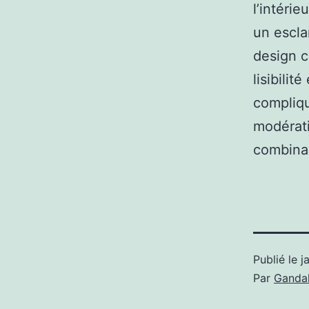
l’intéri
un escla
design c
lisibilit
compliqu
modérati
combina
Publié le
j
Par
Gandal