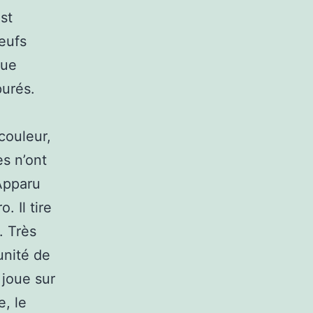
st
eufs
que
purés.
couleur,
es n’ont
.Apparu
. Il tire
. Très
unité de
 joue sur
e, le