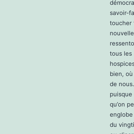
démocrat
savoir-f
toucher 
nouvelle
ressento
tous les 
hospices
bien, où
de nous.
puisque l
qu’on pe
englobe 
du vingt