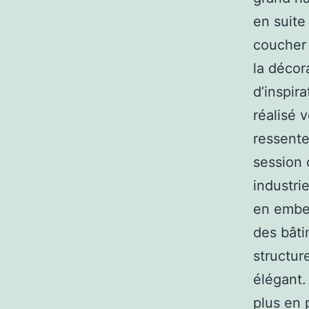
en suite
coucher 
la décor
d’inspir
réalisé 
ressente
session 
industri
en embell
des bâti
structur
élégant.
plus en 