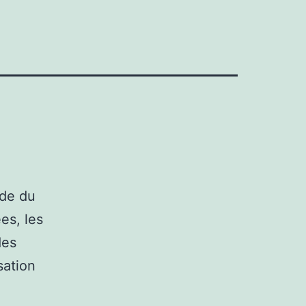
nde du
es, les
des
sation