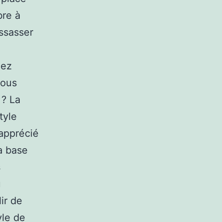
bre à
ssasser
iez
vous
 ? La
tyle
 apprécié
sa base
s
u
ir de
yle de