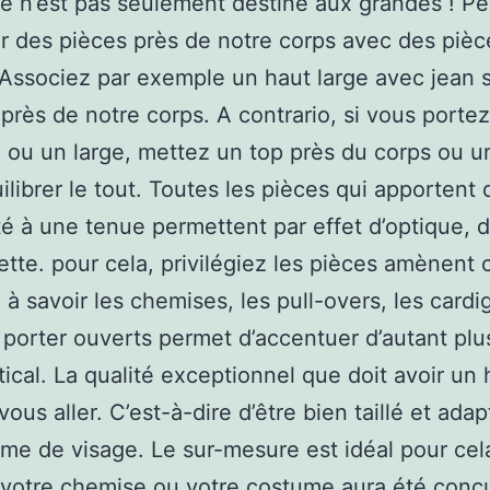
ze n’est pas seulement destiné aux grandes ! P
er des pièces près de notre corps avec des pièc
Associez par exemple un haut large avec jean s
près de notre corps. A contrario, si vous porte
 ou un large, mettez un top près du corps ou 
ilibrer le tout. Toutes les pièces qui apportent 
ité à une tenue permettent par effet d’optique, d
uette. pour cela, privilégiez les pièces amènent 
; à savoir les chemises, les pull-overs, les cardi
s porter ouverts permet d’accentuer d’autant plu
tical. La qualité exceptionnel que doit avoir un 
vous aller. C’est-à-dire d’être bien taillé et adap
rme de visage. Le sur-mesure est idéal pour cel
votre chemise ou votre costume aura été conç