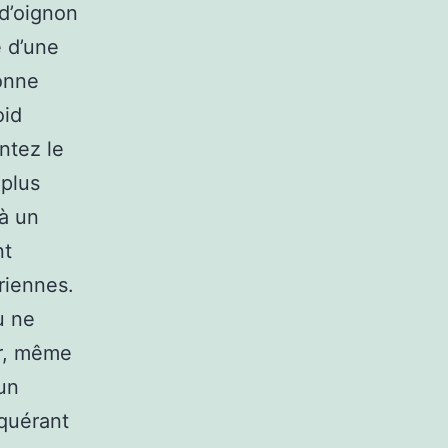
 d’oignon
é d’une
onne
oid
ntez le
 plus
 à un
nt
riennes.
u ne
ur, même
 un
equérant