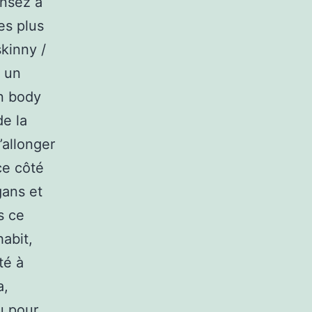
ensez à
es plus
kinny /
z un
un body
de la
’allonger
ce côté
gans et
s ce
habit,
té à
a,
u pour