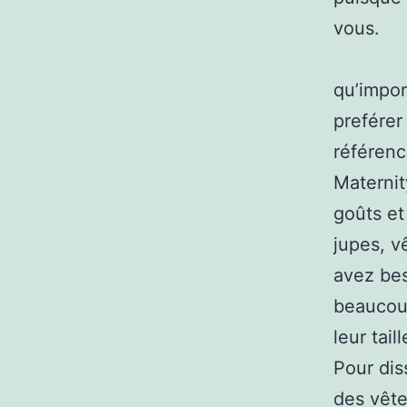
vous.
qu’impor
preférer
référenc
Materni
goûts et
jupes, v
avez bes
beaucoup
leur tai
Pour dis
des vête