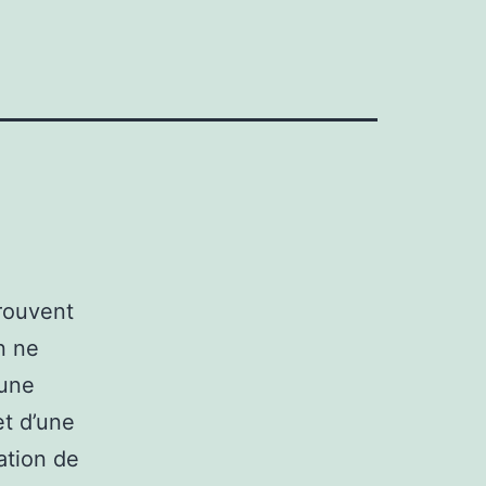
trouvent
n ne
’une
et d’une
ation de