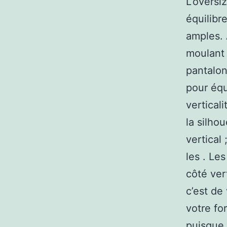
L’oversi
équilibr
amples. 
moulant 
pantalon
pour équ
vertical
la silho
vertical 
les . Le
côté ver
c’est de 
votre fo
puisque 