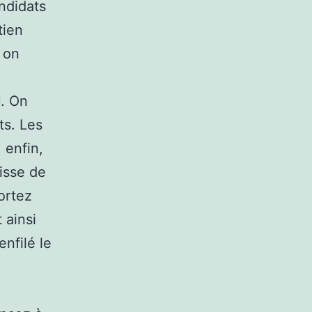
ndidats
tien
, on
J. On
ts. Les
 enfin,
gisse de
ortez
 ainsi
enfilé le