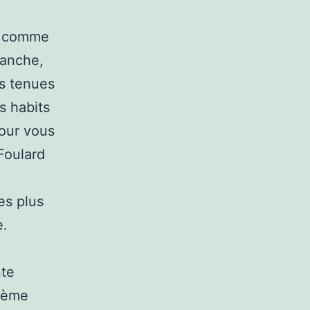
s, comme
lanche,
es tenues
s habits
pour vous
Foulard
les plus
e.
nte
stème