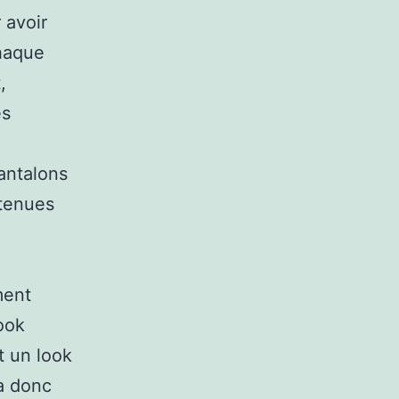
 avoir
chaque
,
es
pantalons
 tenues
ment
look
t un look
a donc