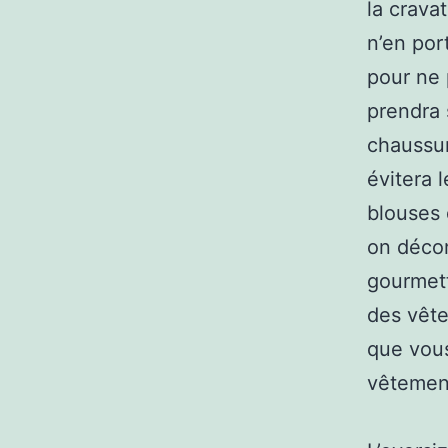
la crava
n’en port
pour ne 
prendra 
chaussur
évitera l
blouses 
on décon
gourmett
des vête
que vous 
vêtement