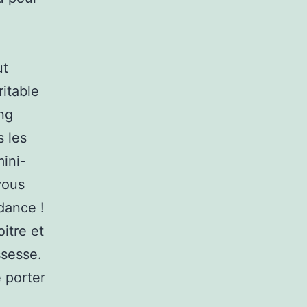
ut
ritable
ng
 les
mini-
vous
dance !
itre et
ssesse.
e porter