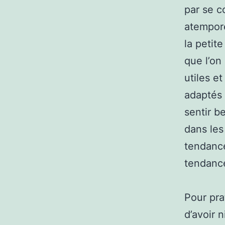
par se c
atempore
la petit
que l’on
utiles e
adaptés 
sentir b
dans le
tendances
tendance
Pour pra
d’avoir n