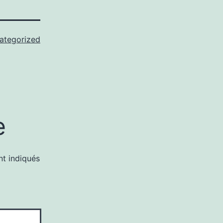
ategorized
e
nt indiqués