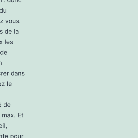
art donc
 du
z vous.
s de la
x les
 de
n
rer dans
ez le
é de
 max. Et
il,
nte pour