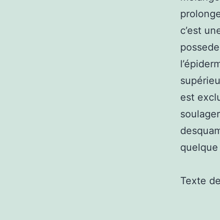
prolonge
c’est une
possedez
l’épider
supérieu
est excl
soulager
desquama
quelque 
Texte d