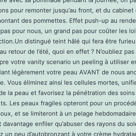
ire avec sa pommade pendant la journée, on p
ns pour remonter jusqu’au front, et du cabinet
ontant des pommettes. Effet push-up au rende
 pas pour nous, un grand pas pour coûter les loi
ion.Un distingué teint hâlé qui fera être furieu
au retour de l’été, quoi en effet ? N’oubliez pas
pre votre vanity scenario un peeling à utiliser e
lant légèrement votre peau AVANT de nous anc
e. Vous éliminez ainsi les cellules mortes, unifi
de la peau et favorisez la pénétration des soins
ts. Les peaux fragiles opteront pour un procéd
oux, et se limiteront à un pelage hebdomadaire
ut davantage enfiler qu’abuser des rayons du sole
 un peu d’autobronzant à votre crème hydrata