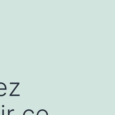
ez
ir ce