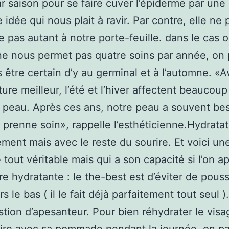
r saison pour se faire cuver l’épiderme par une 
 idée qui nous plait à ravir. Par contre, elle ne p
e pas autant à notre porte-feuille. dans le cas 
e nous permet pas quatre soins par année, on 
 être certain d’y au germinal et à l’automne. «A
ure meilleur, l’été et l’hiver affectent beaucoup
 peau. Après ces ans, notre peau a souvent be
 prenne soin», rappelle l’esthéticienne.Hydratat
ement mais avec le reste du sourire. Et voici un
e tout véritable mais qui a son capacité si l’on a
re hydratante : le the-best est d’éviter de pouss
s le bas ( il le fait déjà parfaitement tout seul ).
tion d’apesanteur. Pour bien réhydrater le visa