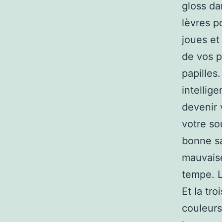
gloss da
lèvres p
joues et
de vos p
papilles
intellig
devenir 
votre so
bonne sa
mauvaise
tempe. L
Et la tr
couleurs