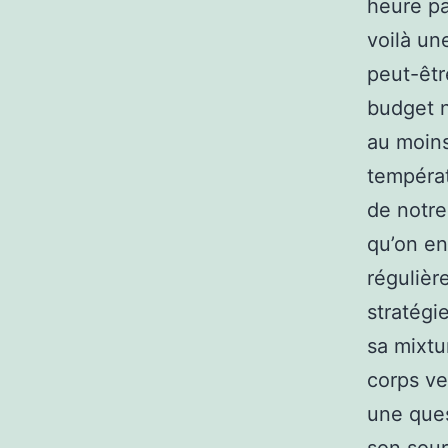
heure pa
voilà une
peut-êtr
budget n
au moins
températ
de notre
qu’on en
régulièr
stratégi
sa mixtu
corps ver
une ques