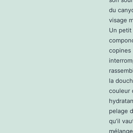
son sour
du canyo
visage m
Un petit
componct
copines 
interrom
rassemb
la douch
couleur 
hydratan
pelage d
qu’il va
mélangez