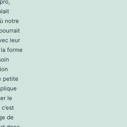
pro,
lait
où notre
pourrait
vec leur
 la forme
soin
ion
e petite
pplique
er le
 c’est
ge de