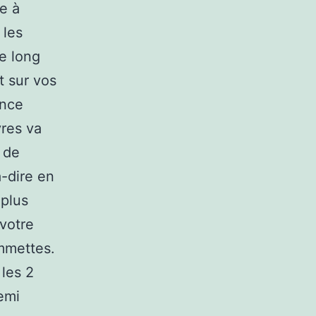
e à
 les
le long
t sur vos
ance
vres va
e de
à-dire en
 plus
votre
mmettes.
 les 2
emi