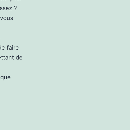
issez ?
, vous
s
e faire
ettant de
ique