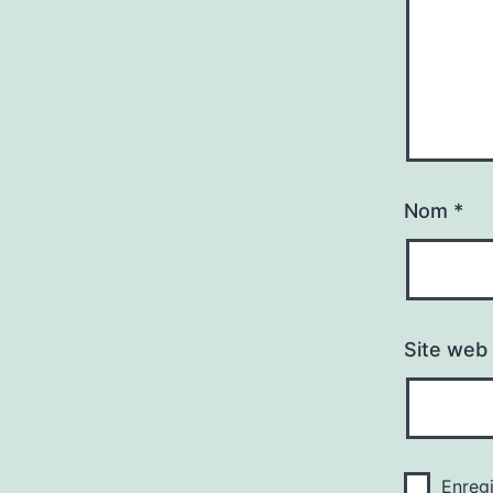
Nom
*
Site web
Enreg