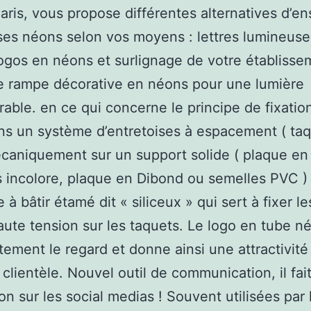
Paris, vous propose différentes alternatives d’e
es néons selon vos moyens : lettres lumineuse
ogos en néons et surlignage de votre établisse
e rampe décorative en néons pour une lumière
able. en ce qui concerne le principe de fixatio
s un système d’entretoises à espacement ( taq
caniquement sur un support solide ( plaque en
s incolore, plaque en Dibond ou semelles PVC ) e
 à bâtir étamé dit « siliceux » qui sert à fixer l
ute tension sur les taquets. Le logo en tube né
ement le regard et donne ainsi une attractivité
 clientèle. Nouvel outil de communication, il fai
on sur les social medias ! Souvent utilisées par 