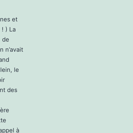
nes et
! ) La
. de
n n’avait
rand
lein, le
ir
ent des
ière
tte
 appel à