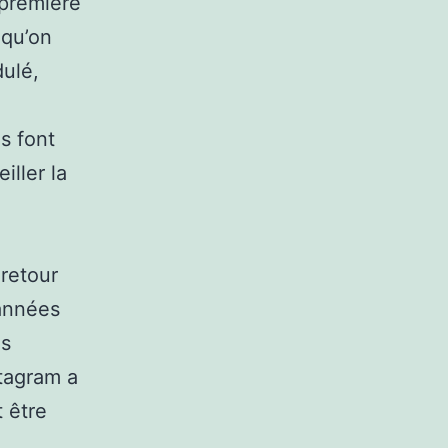
 première
 qu’on
dulé,
ls font
iller la
 retour
 années
is
stagram a
 être