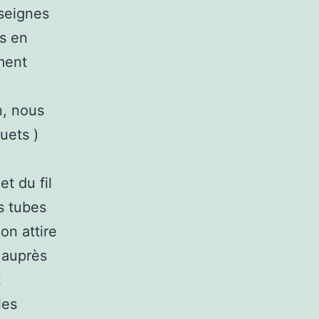
nseignes
s en
ment
n, nous
uets )
t du fil
es tubes
on attire
 auprès
t
les