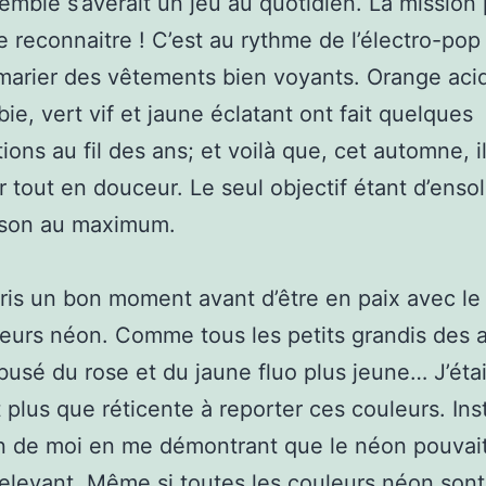
emble s’avérait un jeu au quotidien. La mission
re reconnaitre ! C’est au rythme de l’électro-pop
 marier des vêtements bien voyants. Orange aci
bie, vert vif et jaune éclatant ont fait quelques
ions au fil des ans; et voilà que, cet automne, i
r tout en douceur. Le seul objectif étant d’ensole
ison au maximum.
ris un bon moment avant d’être en paix avec le
eurs néon. Comme tous les petits grandis des
 abusé du rose et du jaune fluo plus jeune… J’éta
 plus que réticente à reporter ces couleurs. In
n de moi en me démontrant que le néon pouvait
elevant. Même si toutes les couleurs néon sont