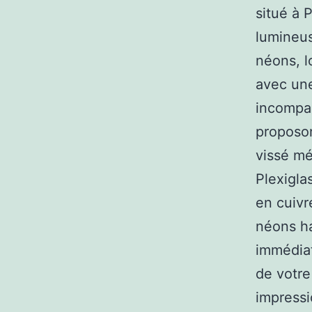
situé à 
lumineus
néons, l
avec un
incompar
proposon
vissé mé
Plexigla
en cuivre
néons ha
immédiat
de votre
impressi