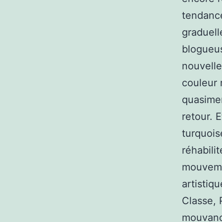
tendance
graduell
blogueus
nouvelle
couleur 
quasimen
retour. 
turquois
réhabili
mouvemen
artistiq
Classe, 
mouvance