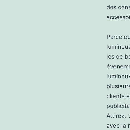
des dans
accessoi
Parce qu
lumineus
les de b
événemen
lumineux
plusieur
clients e
publicit
Attirez,
avec la 