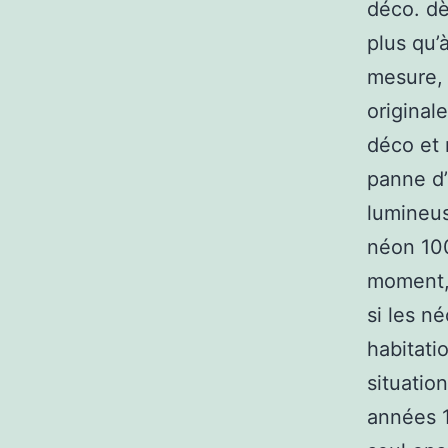
déco. dè
plus qu’
mesure, 
original
déco et 
panne d’
lumineus
néon 100
moment,
si les n
habitati
situatio
années 1