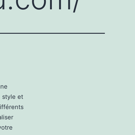
une
 style et
ifférents
liser
votre