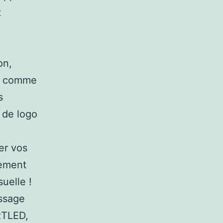
t
on,
rs comme
s
 de logo
er vos
ssement
uelle !
essage
ARTLED,