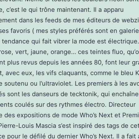
, c’est le qui trône maintenant. Il a apparu
ement dans les feeds de mes éditeurs de webzi
es favoris ( mes styles préférés sont en galerie 
 tendance qui fait vibrer la mode est électrique
rose, vert, jaune, orange… ces teintes fluo, qu’o
t plus revus depuis les années 80, font leur g
Et, avec eux, les vifs claquants, comme le bleu K
e soutenu ou l’ultraviolet. Les premiers à les avo
tés sont les danseurs de tecktonik, qui enchaîn
ts coulés sur des rythmes électro. Directeur
ue des expositions de mode Who’s Next et Prem
Pierre-Louis Mascia s’est inspiré des tags de ce
 pour le défilé du dernier Who’s Next. Il a fait