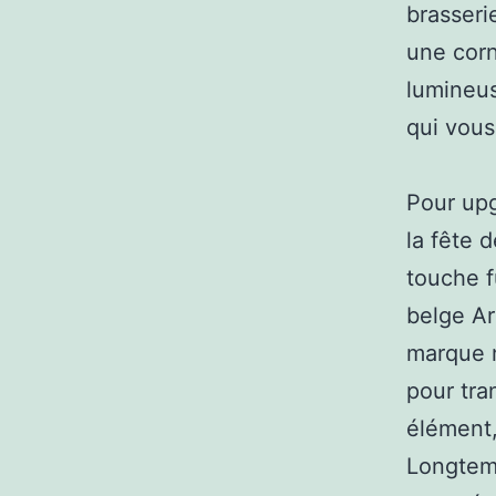
brasseri
une corn
lumineus
qui vous
Pour upg
la fête 
touche f
belge Ar
marque n
pour tra
élément,
Longtemp