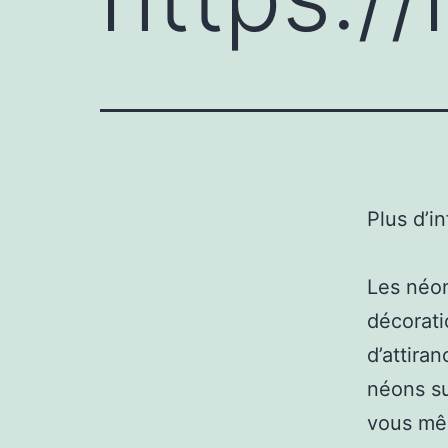
Plus d’i
Les néo
décorati
d’attira
néons su
vous mêm