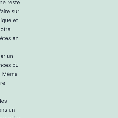
ne reste
aire sur
nique et
votre
 êtes en
e
par un
ances du
c. Même
tre
des
ans un