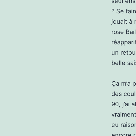
seul ens
? Se fai
jouait à
rose Bar
réapparit
un retou
belle sa
Ça m’a p
des coul
90, j’ai
vraiment
eu raiso
encore r