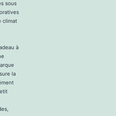
es sous
oratives
 climat
cadeau à
ne
marque
sure la
lément
etit
des,