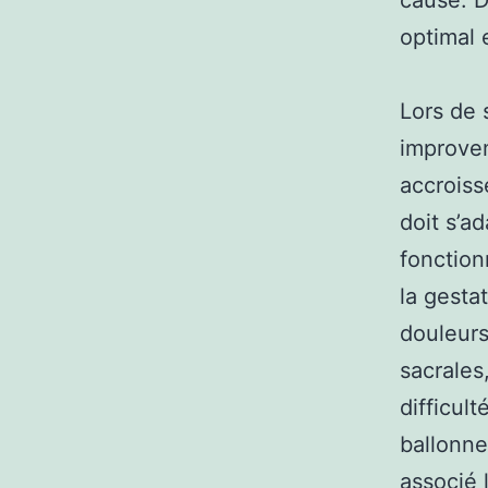
cause. D
optimal 
Lors de 
improvem
accroiss
doit s’a
fonction
la gesta
douleurs
sacrales
difficul
ballonne
associé 