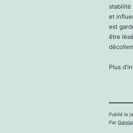
stabilit
et influ
est gard
être lés
décollem
Plus d’i
Publié le
j
Par
Gandal