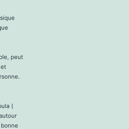
ysique
que
ple, peut
 et
ersonne.
ula (
 autour
e bonne