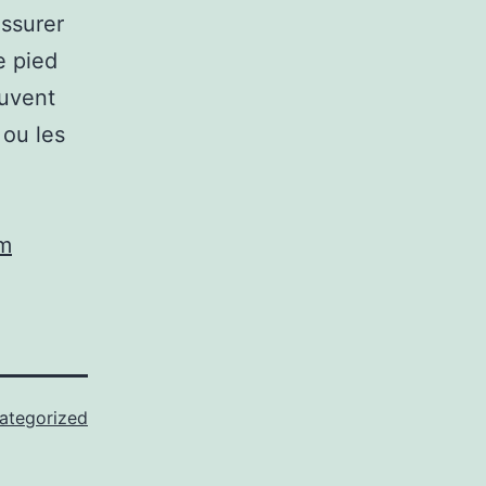
assurer
e pied
euvent
 ou les
om
ategorized