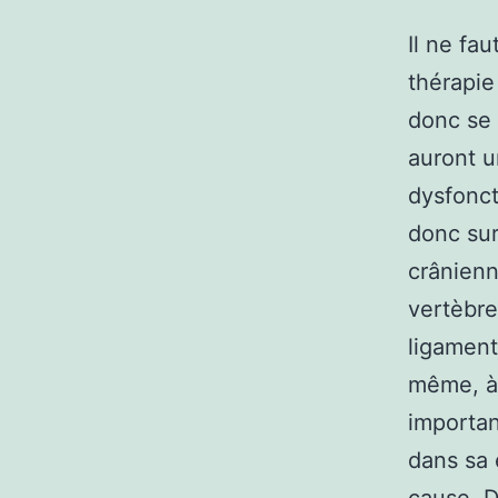
Il ne fa
thérapie
donc se 
auront u
dysfonct
donc sur
crânienn
vertèbre
ligament
même, à 
importan
dans sa 