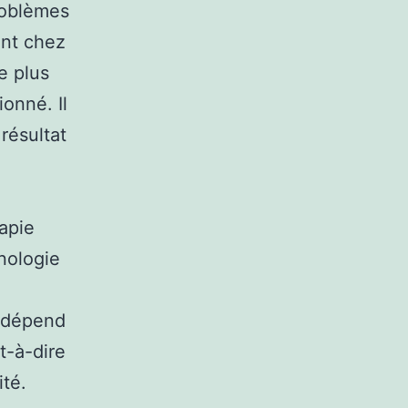
roblèmes
ent chez
e plus
onné. Il
résultat
apie
nologie
n dépend
t-à-dire
ité.