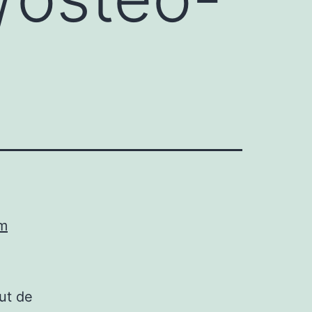
om
ut de