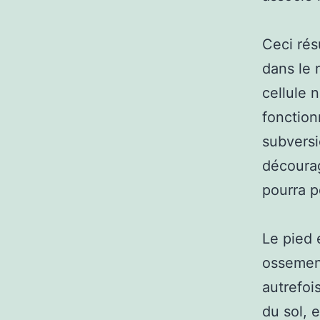
Ceci rés
dans le 
cellule 
fonction
subversi
décourag
pourra p
Le pied 
ossement
autrefoi
du sol, 