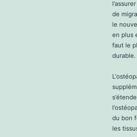
l’assure
de migra
le nouve
en plus 
faut le 
durable.
L’ostéop
suppléme
s’étende
l’ostéop
du bon f
les tissu