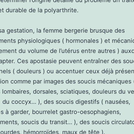
éterminer l’origine détaillé du problème un trai
et durable de la polyarthrite.
sa gestation, la femme bergerie brusque des
ents physiologiques ( hormonales ) et mécani
ement du volume de l’utérus entre autres ) aux
dapter. Ces apostasie peuvent entraîner des sou
nels ( douleurs ) ou accentuer ceux déjà prése
tion comme par images des soucis mécaniques 
 lombaires, dorsales, sciatiques, douleurs du v
, du coccyx… ), des soucis digestifs ( nausées,
tés à garder, bourrelet gastro-oesophagiens,
ments, soucis du transit… ), des soucis circulato
lourdes, hémorroïdes, maux de tête ).