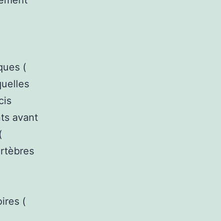
tement
ques (
quelles
cis
nts avant
(
ertèbres
ires (