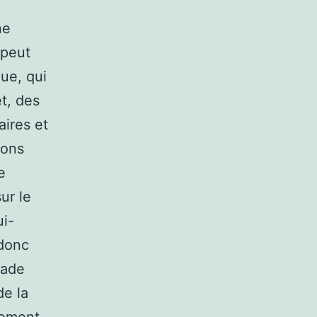
ne
 peut
ue, qui
et, des
aires et
ions
e
ur le
ui-
 donc
lade
de la