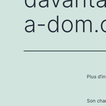
a-dom.
Plus d’i
Son cham