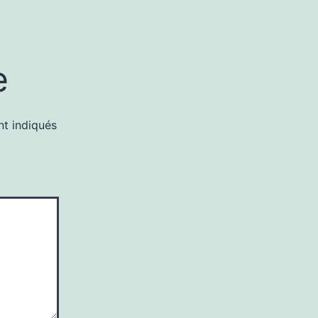
e
nt indiqués