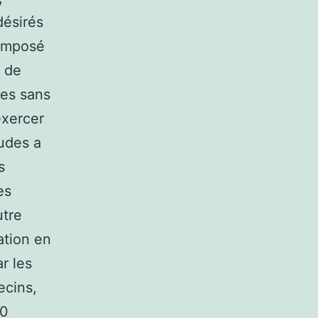
désirés
 imposé
e de
les sans
exercer
tudes a
s
es
utre
ation en
r les
ecins,
00