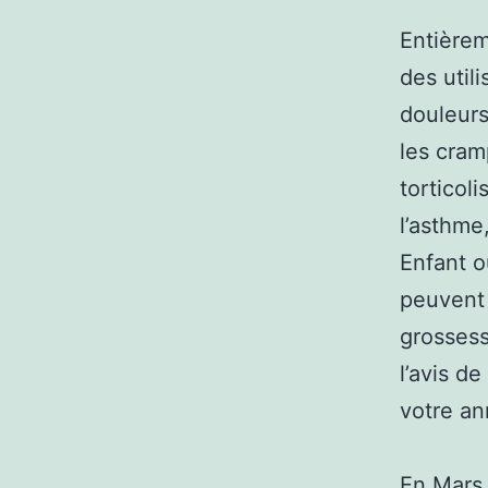
Entièrem
des util
douleurs
les cram
torticol
l’asthme
Enfant o
peuvent 
grossess
l’avis d
votre an
En Mars 