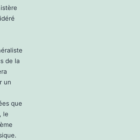
istère
idéré
éraliste
ns de la
era
r un
tées que
, le
stème
sique.