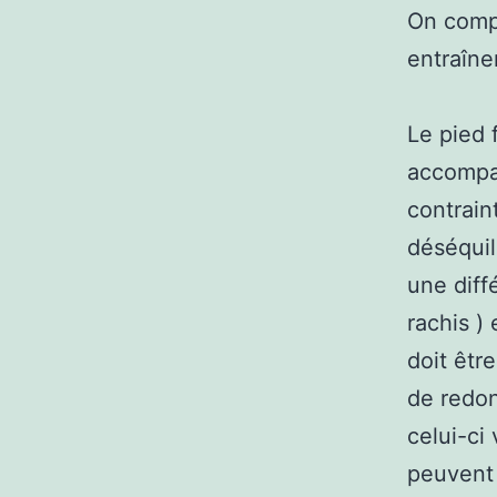
On compr
entraîne
Le pied 
accompag
contrain
déséquil
une diff
rachis )
doit être
de redon
celui-ci
peuvent ê