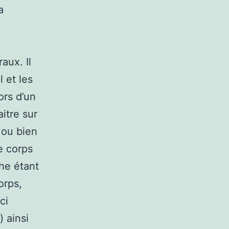
a
aux. Il
 et les
ors d’un
itre sur
 ou bien
le corps
the étant
orps,
ci
) ainsi