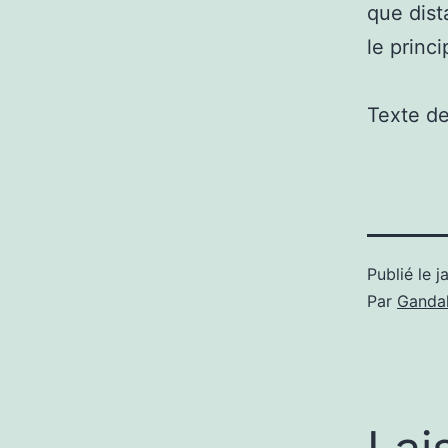
que dist
le princ
Texte d
Publié le
j
Par
Gandal