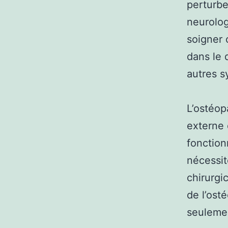
perturbe
neurolog
soigner 
dans le 
autres s
L’ostéop
externe 
fonction
nécessi
chirurgi
de l’ost
seulemen