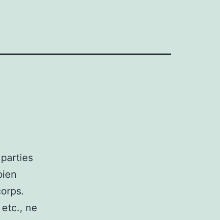
 parties
bien
corps.
 etc., ne