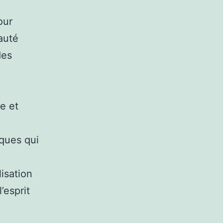
our
auté
des
e et
iques qui
isation
’esprit