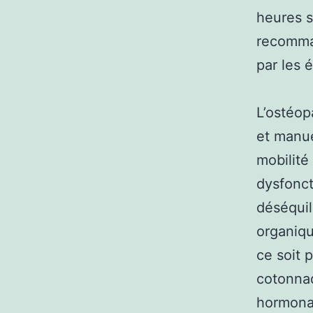
heures s
recomman
par les 
L’ostéop
et manuel
mobilité
dysfonct
déséquil
organiqu
ce soit p
cotonnad
hormonal