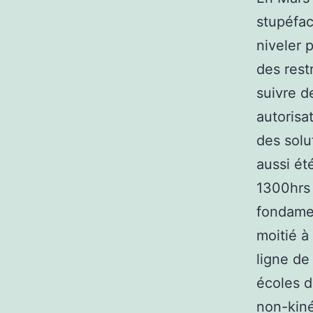
stupéfac
niveler 
des rest
suivre d
autorisa
des solu
aussi ét
1300hrs 
fondamen
moitié à
ligne de
écoles d
non-kiné