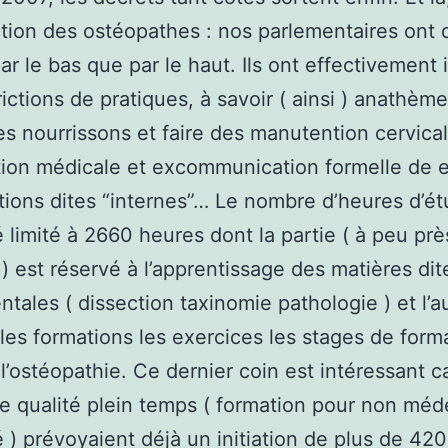
tion des ostéopathes : nos parlementaires ont 
par le bas que par le haut. Ils ont effectivement
rictions de pratiques, à savoir ( ainsi ) anathèm
es nourrissons et faire des manutention cervica
tion médicale et excommunication formelle de 
tions dites “internes”… Le nombre d’heures d’é
é limité à 2660 heures dont la partie ( à peu prè
) est réservé à l’apprentissage des matières dit
tales ( dissection taxinomie pathologie ) et l’a
 les formations les exercices les stages de form
 l’ostéopathie. Ce dernier coin est intéressant ca
e qualité plein temps ( formation pour non méd
 ) prévoyaient déjà un initiation de plus de 42