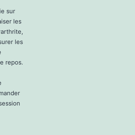
ie sur
iser les
arthrite,
surer les
e
de repos.
e
emander
 session
,