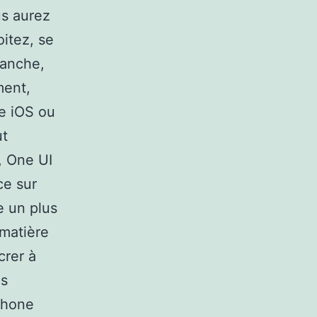
us aurez
oitez, se
vanche,
ment,
re iOS ou
ut
, One UI
ce sur
e un plus
 matière
crer à
is
phone