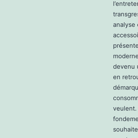
l’entrete
transgre
analyse 
accessoi
présente
modernes
devenu u
en retro
démarque
consomma
veulent.
fondemen
souhaite