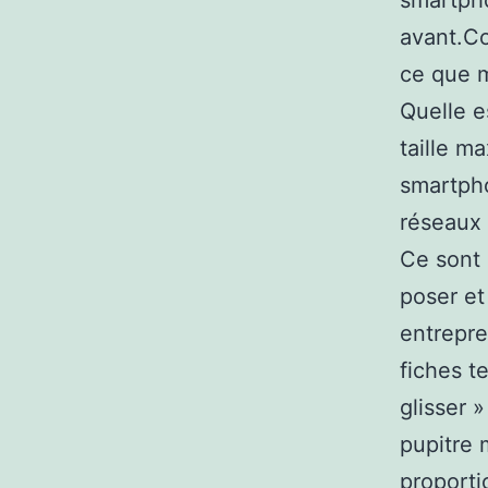
smartpho
avant.C
ce que m
Quelle e
taille m
smartpho
réseaux 
Ce sont 
poser et
entrepre
fiches t
glisser 
pupitre 
proportio