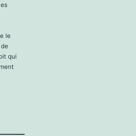
ues
e le
 de
it qui
ement