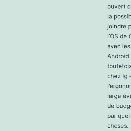
ouvert q
la possi
joindre 
l’OS de 
avec les
Android 
toutefoi
chez lg 
l’ergono
large év
de budge
par quel
choses. 