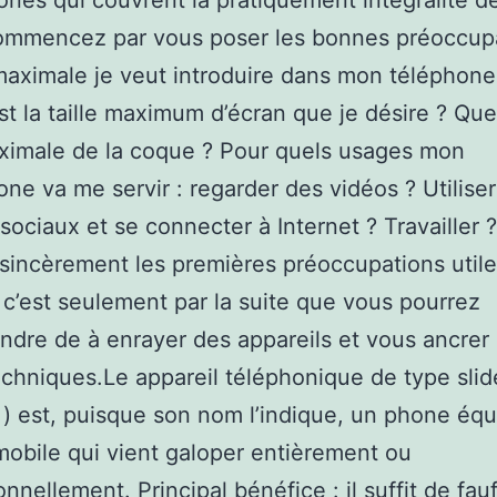
nes qui couvrent la pratiquement intégralité de
ommencez par vous poser les bonnes préoccupa
aximale je veut introduire dans mon téléphone
st la taille maximum d’écran que je désire ? Quel
aximale de la coque ? Pour quels usages mon
ne va me servir : regarder des vidéos ? Utiliser
sociaux et se connecter à Internet ? Travailler 
sincèrement les premières préoccupations utile
 c’est seulement par la suite que vous pourrez
ndre de à enrayer des appareils et vous ancrer 
echniques.Le appareil téléphonique de type slide
» ) est, puisque son nom l’indique, un phone équ
mobile qui vient galoper entièrement ou
nnellement. Principal bénéfice : il suffit de fauf