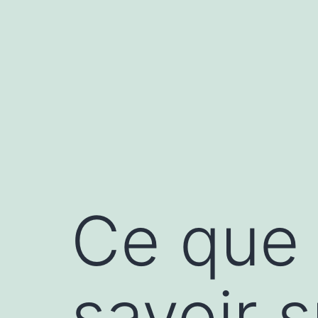
Aller
au
contenu
Ce que 
savoir 