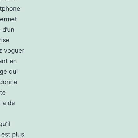
artphone
permet
 d’un
rise
ez voguer
ant en
ge qui
 donne
ste
l a de
u’il
 est plus