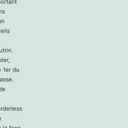
portant
ns
un
eils
trin.
ter,
 1er du
asse.
 de
orderless
e