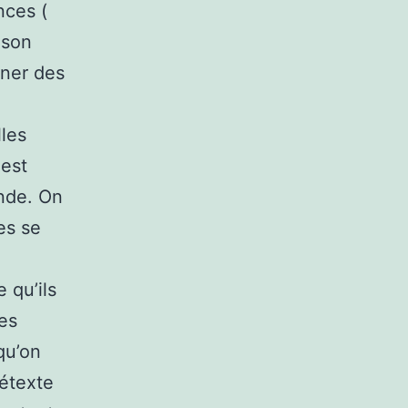
nces (
 son
nner des
les
 est
onde. On
es se
 qu’ils
es
qu’on
rétexte