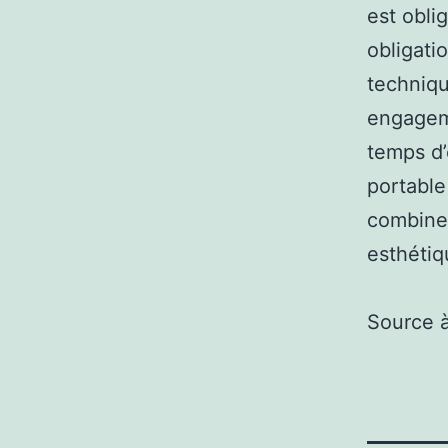
est obli
obligati
techniqu
engageme
temps d’
portable
combine 
esthétiq
Source 