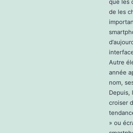
que les c
de les c
importan
smartpho
d’aujour
interfac
Autre él
année a
nom, ses
Depuis, 
croiser 
tendance
» ou écr