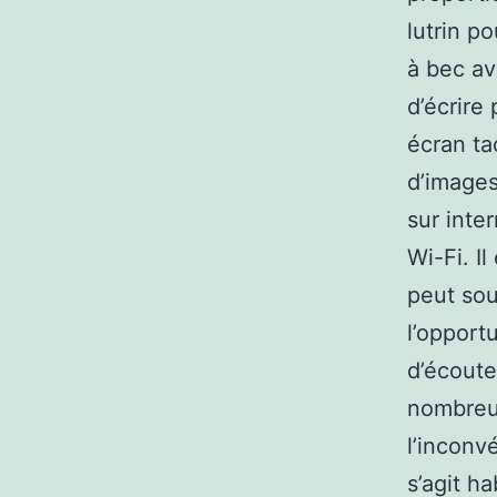
lutrin p
à bec av
d’écrire
écran tac
d’images
sur inte
Wi-Fi. I
peut sou
l’opport
d’écoute
nombreus
l’inconv
s’agit h