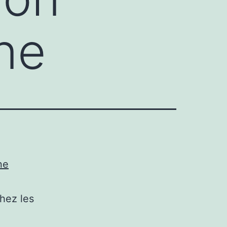
ne
ne
hez les