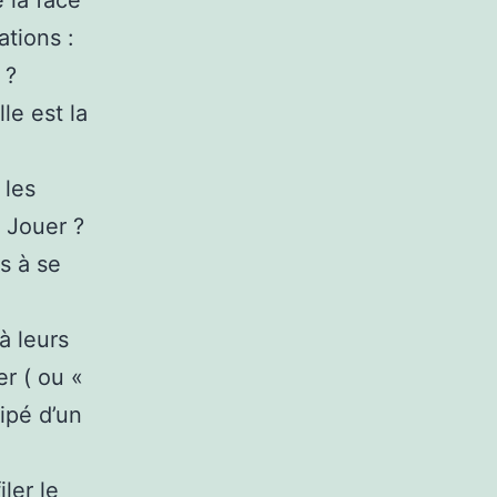
 la face
tions :
 ?
le est la
 les
? Jouer ?
s à se
à leurs
r ( ou «
ipé d’un
iler le