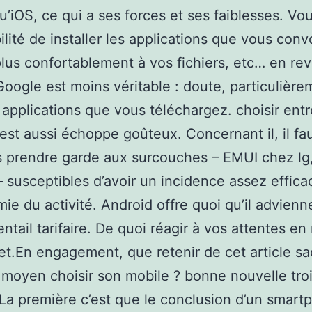
u’iOS, ce qui a ses forces et ses faiblesses. Vo
bilité de installer les applications que vous conv
plus confortablement à vos fichiers, etc… en re
Google est moins véritable : doute, particulière
 applications que vous téléchargez. choisir ent
est aussi échoppe goûteux. Concernant il, il fa
s prendre garde aux surcouches – EMUI chez lg
– susceptibles d’avoir un incidence assez effica
mie du activité. Android offre quoi qu’il advienn
entail tarifaire. De quoi réagir à vos attentes en
t.En engagement, que retenir de cet article sa
 moyen choisir son mobile ? bonne nouvelle tro
La première c’est que le conclusion d’un smart