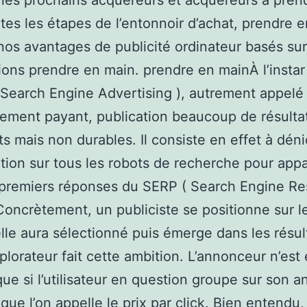
les prochains acquéreurs et acquéreurs à pren
tes les étapes de l’entonnoir d’achat, prendre 
nos avantages de publicité ordinateur basés sur
ions prendre en main. prendre en mainÀ l’instar
 Search Engine Advertising ), autrement appelé
ement payant, publication beaucoup de résulta
s mais non durables. Il consiste en effet à dén
tion sur tous les robots de recherche pour appa
 premiers réponses du SERP ( Search Engine Re
Concrètement, un publiciste se positionne sur l
elle aura sélectionné puis émerge dans les résul
plorateur fait cette ambition. L’annonceur n’est
que si l’utilisateur en question groupe sur son 
 que l’on appelle le prix par click. Bien entendu,