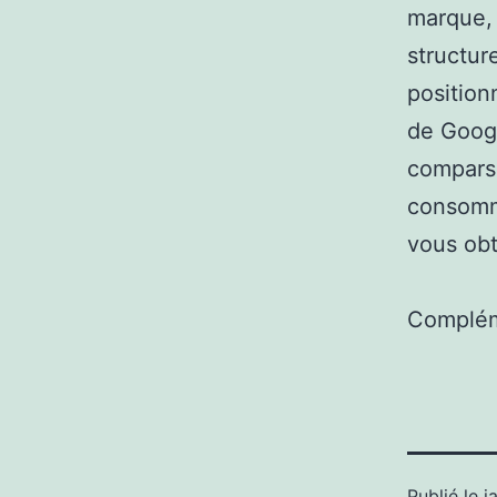
marque, 
structur
position
de Googl
comparse
consomma
vous obt
Complém
Publié le
j