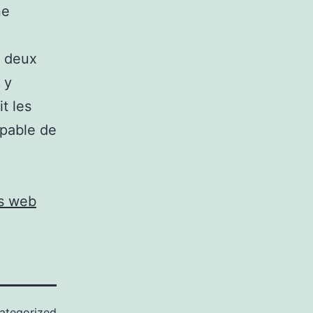
ne
e deux
 y
t les
apable de
es web
ategorized