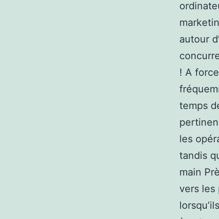
ordinate
marketin
autour d
concurre
! A forc
fréquemm
temps de
pertinen
les opér
tandis q
main Prè
vers les
lorsqu’i