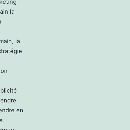
keting
ain la
n
main, la
stratégie
ion
blicité
prendre
endre en
si