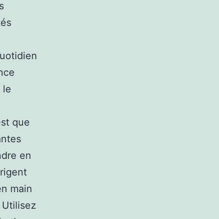
s
tés
quotidien
once
 le
est que
antes
ndre en
rigent
en main
Utilisez