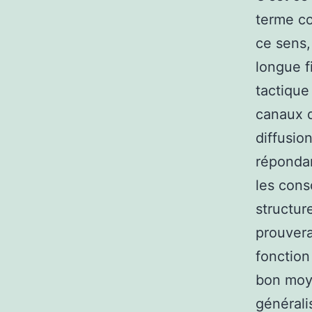
terme co
ce sens,
longue f
tactique
canaux d
diffusio
répondan
les cons
structur
prouvera
fonction
bon moye
générali