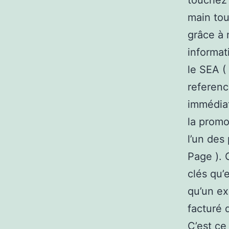
touchez 
main tou
grâce à 
informat
le SEA (
referenc
immédiat
la promo
l’un des
Page ). 
clés qu’
qu’un ex
facturé 
C’est ce