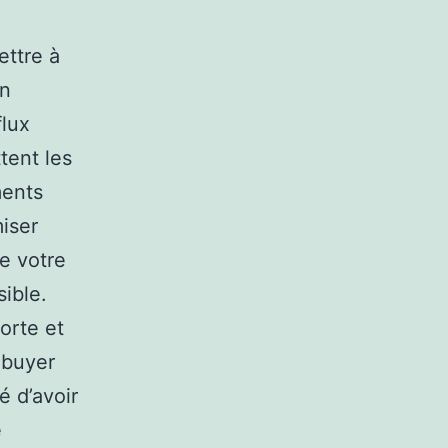
ettre à
on
flux
tent les
ments
miser
e votre
ible.
orte et
 buyer
é d’avoir
e