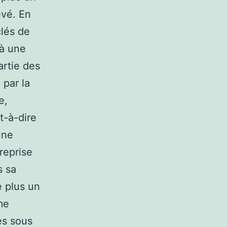
evé. En
clés de
 à une
artie des
 par la
e,
t-à-dire
une
reprise
s sa
e plus un
me
es sous