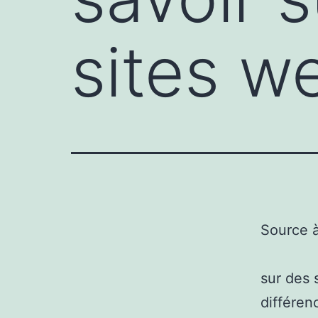
sites w
Source 
sur des 
différen