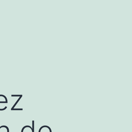
ez
on de