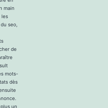
dre en
en main
 les
 du seo,
ts
icher de
raître
sult
es mots-
tats dès
 ensuite
annonce.
 plus un