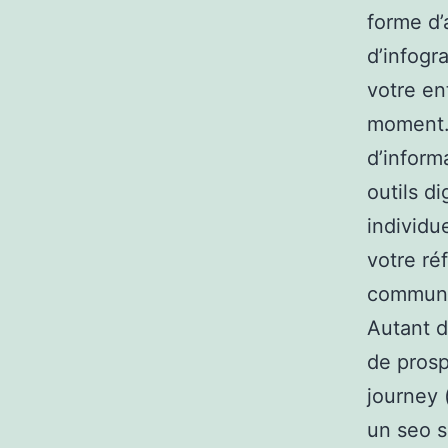
forme d’
d’infogr
votre en
moment. 
d’inform
outils d
individu
votre ré
communic
Autant d
de prosp
journey (
un seo s