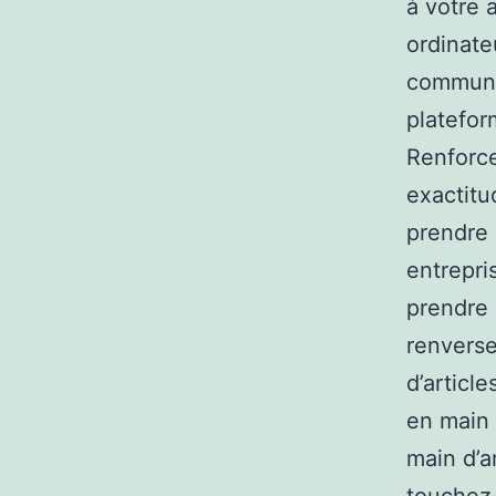
à votre 
ordinate
communic
platefor
Renforce
exactitu
prendre 
entrepri
prendre 
renverse
d’articl
en main
main d’a