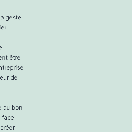
la geste
ier
e
ent être
ntreprise
teur de
le au bon
e face
 créer