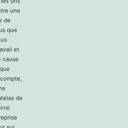
 les uns
ntre une
e de
lus que
ous
avail et
e cause
sque
n compte,
ne
telas de
insi
reprise
ur sur