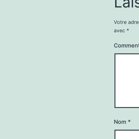
Lai
Votre adre
avec
*
Comment
Nom
*