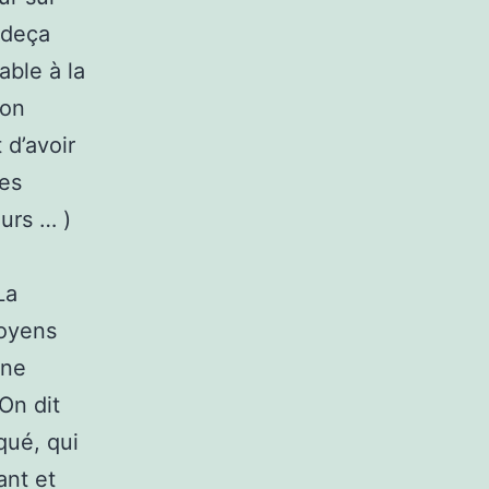
 deça
able à la
ion
 d’avoir
des
urs … )
La
moyens
une
sOn dit
qué, qui
ant et