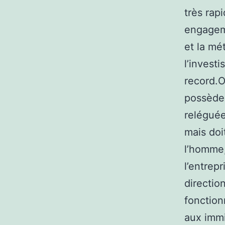
très rapi
engagem
et la mét
l’invest
record.O
possède 
reléguée
mais doi
l’homme,
l’entrep
directio
fonction
aux immi