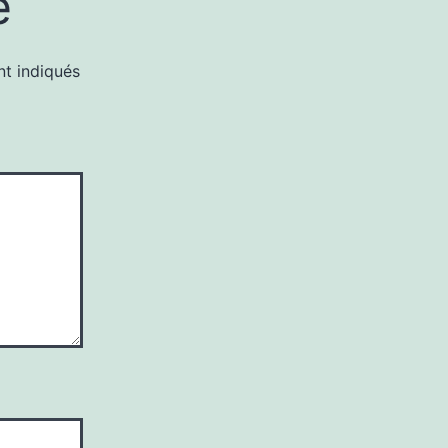
e
nt indiqués