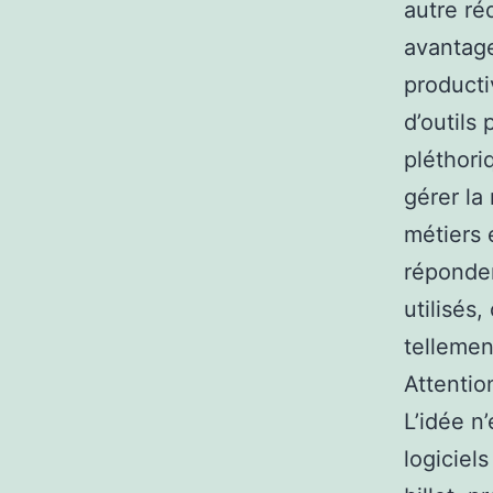
autre ré
avantage
producti
d’outils 
pléthori
gérer la
métiers 
réponden
utilisés
tellemen
Attentio
L’idée n
logiciel