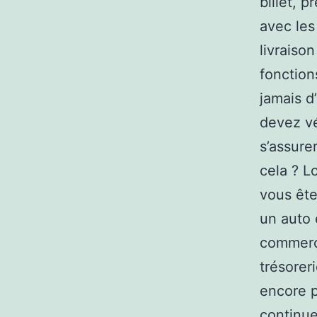
billet, 
avec les
livraiso
fonction
jamais d
devez vé
s’assure
cela ? L
vous ête
un auto
commerç
trésorer
encore p
continue