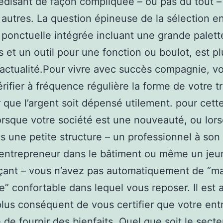
prédisant de façon compliquée – ou pas du tout –
 autres. La question épineuse de la sélection e
n ponctuelle intégrée incluant une grande palett
s et un outil pour une fonction ou boulot, est p
’actualité.Pour vivre avec succès compagnie, v
rifier à fréquence régulière la forme de votre tr
r que l’argent soit dépensé utilement. pour cett
orsque votre société est une nouveauté, ou lor
s une petite structure – un professionnel à so
 entrepreneur dans le bâtiment ou même un jeu
ant – vous n’avez pas automatiquement de “ma
ie” confortable dans lequel vous reposer. Il est a
lus conséquent de vous certifier que votre ent
 de fournir des bienfaits. Quel que soit le secte