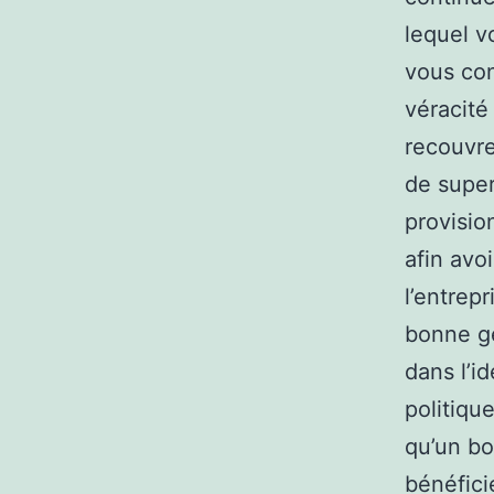
lequel v
vous con
véracité 
recouvre
de super
provisio
afin avo
l’entrep
bonne ge
dans l’i
politiqu
qu’un bo
bénéfici