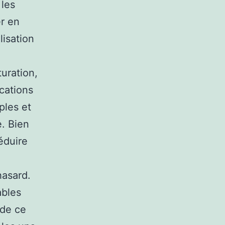
 les
er en
lisation
turation,
ications
ples et
e. Bien
éduire
hasard.
ables
 de ce