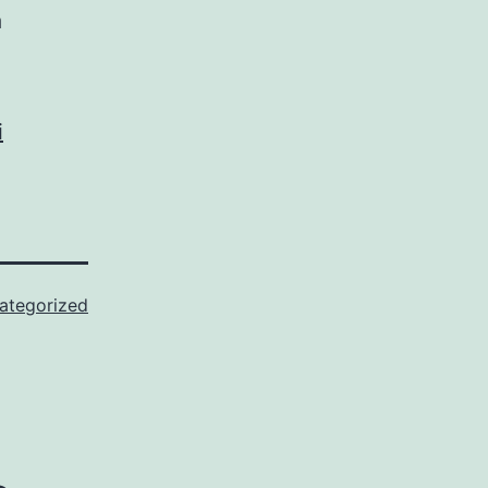
a
i
ategorized