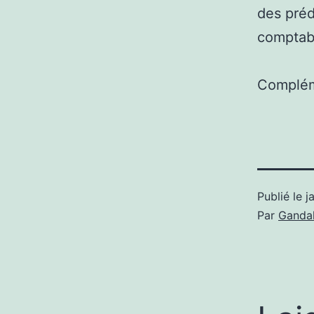
des préd
comptabi
Complém
Publié le
j
Par
Gandal