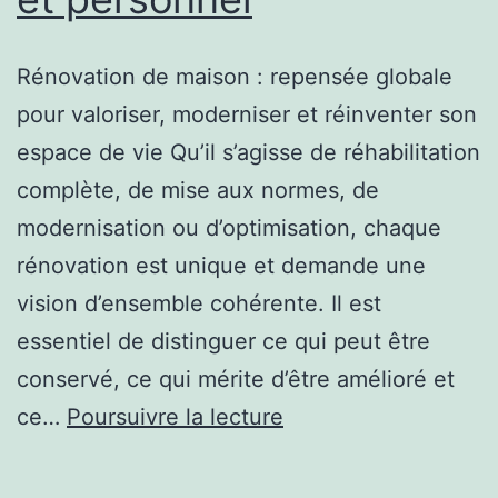
maîtrisée
et
Rénovation de maison : repensée globale
satisfaisante
pour valoriser, moderniser et réinventer son
sur
espace de vie Qu’il s’agisse de réhabilitation
tous
complète, de mise aux normes, de
les
modernisation ou d’optimisation, chaque
plans
rénovation est unique et demande une
vision d’ensemble cohérente. Il est
essentiel de distinguer ce qui peut être
conservé, ce qui mérite d’être amélioré et
Les
ce…
Poursuivre la lecture
raisons
pour