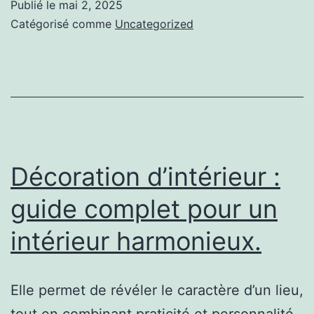
Publié le
mai 2, 2025
lesquelles
Catégorisé comme
Uncategorized
rénover
sa
maison
aujourd’hui
devient
un
Décoration d’intérieur :
acte
guide complet pour un
patrimonial,
intérieur harmonieux.
écologique
et
personnel
Elle permet de révéler le caractère d’un lieu,
tout en combinant praticité et personnalité.