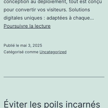
conception au déploiement, tout est conçu
pour convertir vos visiteurs. Solutions
digitales uniques : adaptées à chaque…
Solution
Poursuivre la lecture
de
création
Publié le
mai 3, 2025
web
Catégorisé comme
Uncategorized
globale
par
une
structure
agile
orientée
Éviter les poils incarnés
résultats