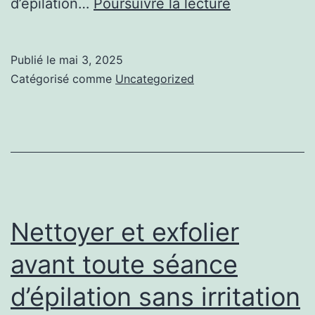
Éviter
d’épilation…
Poursuivre la lecture
les
poils
Publié le
mai 3, 2025
incarnés
Catégorisé comme
Uncategorized
après
l’épilation
pour
un
résultat
durable
Nettoyer et exfolier
avant toute séance
d’épilation sans irritation