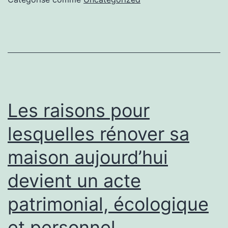
professionnels
et
planifier
chaque
étape
est
Les raisons pour
la
lesquelles rénover sa
clé
maison aujourd’hui
d’une
rénovation
devient un acte
de
patrimonial, écologique
maison
fluide,
et personnel